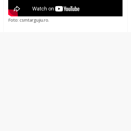
Foto: csmtargujiu.ro.