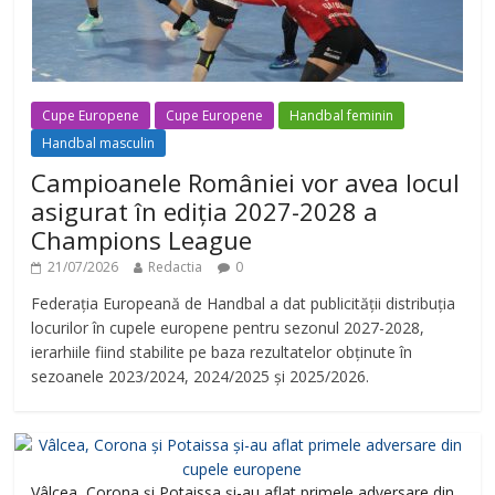
d
e
Cupe Europene
Cupe Europene
Handbal feminin
o
Handbal masculin
Campioanele României vor avea locul
asigurat în ediția 2027-2028 a
Champions League
21/07/2026
Redactia
0
Federația Europeană de Handbal a dat publicității distribuția
locurilor în cupele europene pentru sezonul 2027-2028,
ierarhiile fiind stabilite pe baza rezultatelor obținute în
sezoanele 2023/2024, 2024/2025 și 2025/2026.
Vâlcea, Corona și Potaissa și-au aflat primele adversare din