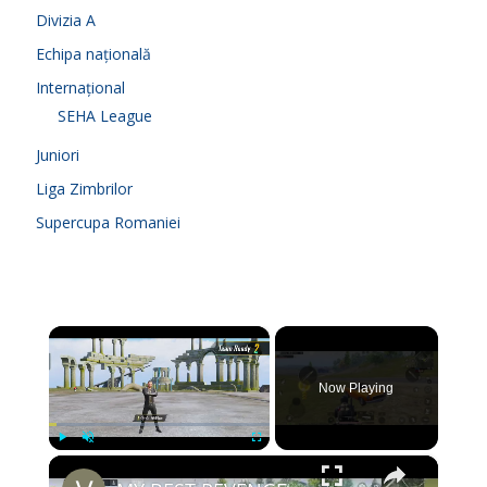
Divizia A
Echipa națională
Internațional
SEHA League
Juniori
Liga Zimbrilor
Supercupa Romaniei
×
Now Playing
×
Play
Unmute
Fullscreen