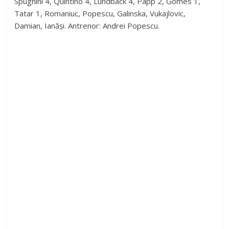
Spugnini 4, Quintino 4, Lundbäck 4, Papp 2, Gomes 1,
Tatar 1, Romaniuc, Popescu, Galinska, Vukajlovic,
Damian, Ianăși. Antrenor: Andrei Popescu.