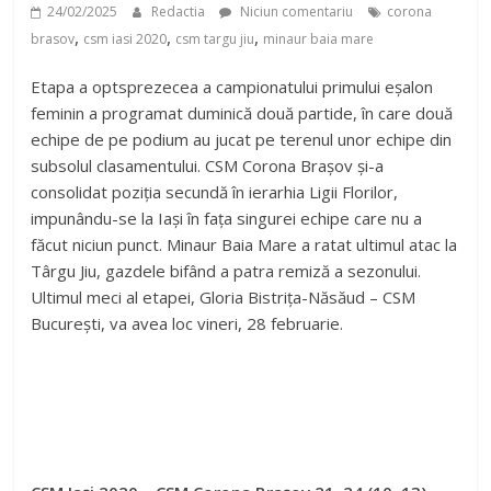
24/02/2025
Redactia
Niciun comentariu
corona
,
,
,
brasov
csm iasi 2020
csm targu jiu
minaur baia mare
Etapa a optsprezecea a campionatului primului eșalon
feminin a programat duminică două partide, în care două
echipe de pe podium au jucat pe terenul unor echipe din
subsolul clasamentului. CSM Corona Brașov și-a
consolidat poziția secundă în ierarhia Ligii Florilor,
impunându-se la Iași în fața singurei echipe care nu a
făcut niciun punct. Minaur Baia Mare a ratat ultimul atac la
Târgu Jiu, gazdele bifând a patra remiză a sezonului.
Ultimul meci al etapei, Gloria Bistrița-Năsăud – CSM
București, va avea loc vineri, 28 februarie.