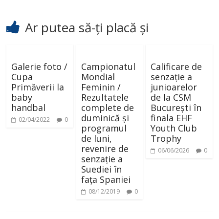
Ar putea să-ți placă și
Galerie foto /
Campionatul
Calificare de
Cupa
Mondial
senzație a
Primăverii la
Feminin /
junioarelor
baby
Rezultatele
de la CSM
handbal
complete de
București în
duminică și
finala EHF
02/04/2022
0
programul
Youth Club
de luni,
Trophy
revenire de
06/06/2026
0
senzație a
Suediei în
fața Spaniei
08/12/2019
0