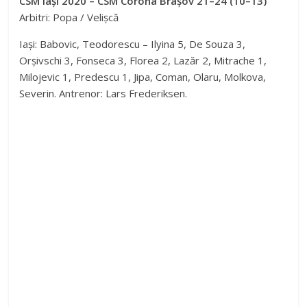
CSM Iași 2020 – CSM Corona Brașov 21–24 (10–13)
Arbitri: Popa / Velișcă
Iași: Babovic, Teodorescu – Ilyina 5, De Souza 3,
Orșivschi 3, Fonseca 3, Florea 2, Lazăr 2, Mitrache 1,
Milojevic 1, Predescu 1, Jipa, Coman, Olaru, Molkova,
Severin. Antrenor: Lars Frederiksen.