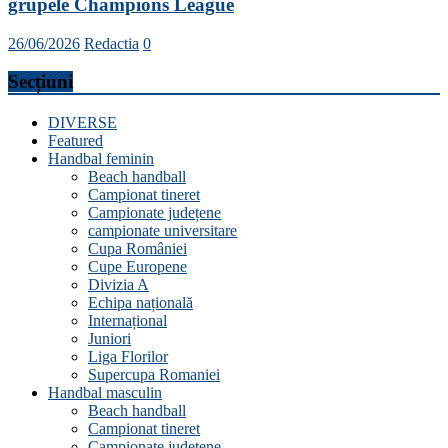
grupele Champions League
26/06/2026
Redactia
0
Secțiuni
DIVERSE
Featured
Handbal feminin
Beach handball
Campionat tineret
Campionate județene
campionate universitare
Cupa României
Cupe Europene
Divizia A
Echipa națională
Internațional
Juniori
Liga Florilor
Supercupa Romaniei
Handbal masculin
Beach handball
Campionat tineret
Campionate județene