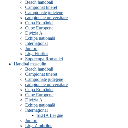
Beach handball
Campionat tineret
Campionate județene
campionate universitare
Cupa României
Cupe Europene
Divizia A
Echipa națională
Internațional
Juniori
Liga Florilor
Supercupa Romaniei
Handbal masculin
Beach handball
Campionat tineret
Campionate județene
campionate universitare
Cupa României
Cupe Europene
Divizia A
Echipa națională
Internațional
SEHA League
Juniori
Liga Zimbrilor