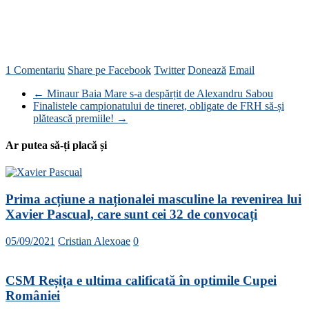
1 Comentariu
Share pe Facebook
Twitter
Donează
Email
←
Minaur Baia Mare s-a despărțit de Alexandru Sabou
Finalistele campionatului de tineret, obligate de FRH să-și
plătească premiile!
→
Ar putea să-ți placă și
Prima acțiune a naționalei masculine la revenirea lui
Xavier Pascual, care sunt cei 32 de convocați
05/09/2021
Cristian Alexoae
0
CSM Reșița e ultima calificată în optimile Cupei
României