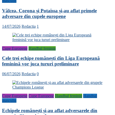
masculin
Vâlcea, Corona și Potaissa și-au aflat primele
adversare din cupele europene
14/07/2026
Redactia
1
Cupe Europene
Handbal feminin
Cele trei echipe românești din Liga Europeană
feminină vor juca tururi preliminare
06/07/2026
Redactia
0
Cupe Europene
Cupe Europene
Handbal feminin
Handbal
masculin
Echipele românești și-au aflat adversarele din