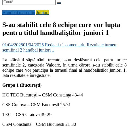
Handbal masculin
Juniori
S-au stabilit cele 8 echipe care vor lupta
pentru titlul handbaliștilor juniori 1
01/04/2025
01/04/2025
Redactia
1 comentariu
Rezultate turneu
semifinal 2 handbal juniori 1
La sfârșitul săptămânii trecute, s-au desfășurat cele patru turnee
semifinale 2, categoria Valoare, în urma cărora s-au stabilit cele 8
echipe care vor participa la turneul final al handbaliștilor juniori 1.
Iată rezultatele înregistrate.
Grupa 1 (București)
HC TEC București – CSM Constanța 43-44
CSS Craiova – CSM București 25-31
TEC – CSS Craiova 39-29
CSM Constanța – CSM București 21-30