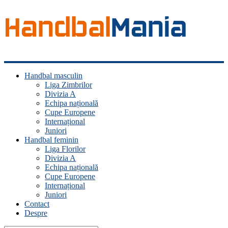
Handbal
Handbal masculin
Mania
Liga Zimbrilor
Divizia A
Fan
Echipa națională
handbal?
Cupe Europene
Ești
Internațional
acasă!
Juniori
Handbal feminin
Liga Florilor
Divizia A
Echipa națională
Cupe Europene
Internațional
Juniori
Contact
Despre