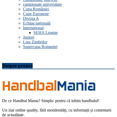
campionate universitare
Cupa României
Cupe Europene
Divizia A
Echipa națională
Internațional
SEHA League
Juniori
Liga Zimbrilor
Supercupa Romaniei
Despre proiect
De ce Handbal Mania? Simplu: pentru că iubim handbalul!
Un ziar online quality, fără mondenități, cu informații și comentarii
de actualitate.