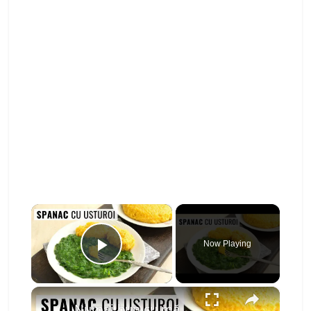
×
Now Playing
Play Video
×
Numai bun cu mămăliguță caldă! Spanac cu usturoi la tigaie - mâncare simplă, de post.