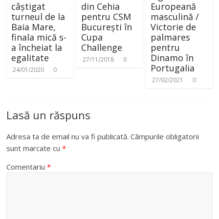
câștigat
din Cehia
Europeană
turneul de la
pentru CSM
masculină /
Baia Mare,
București în
Victorie de
finala mică s-
Cupa
palmares
a încheiat la
Challenge
pentru
egalitate
Dinamo în
27/11/2018
0
Portugalia
24/01/2020
0
27/02/2021
0
Lasă un răspuns
Adresa ta de email nu va fi publicată.
Câmpurile obligatorii
sunt marcate cu
*
Comentariu
*