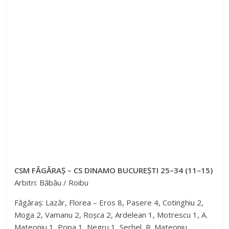
CSM FĂGĂRAȘ – CS DINAMO BUCUREȘTI 25–34 (11–15)
Arbitri: Băbău / Roibu
Făgăraș: Lazăr, Florea – Eros 8, Pasere 4, Cotinghiu 2,
Moga 2, Vamanu 2, Roșca 2, Ardelean 1, Motrescu 1, A.
Mateoniu 1, Popa 1, Negru 1, Serhel, R. Mateoniu,