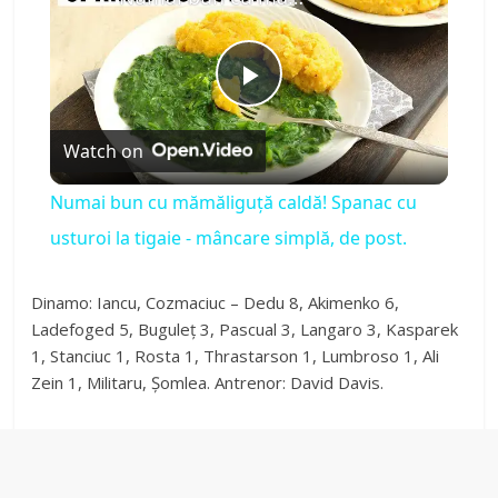
P
Watch on
l
Numai bun cu mămăliguță caldă! Spanac cu
a
usturoi la tigaie - mâncare simplă, de post.
y
Dinamo: Iancu, Cozmaciuc – Dedu 8, Akimenko 6,
Ladefoged 5, Buguleț 3, Pascual 3, Langaro 3, Kasparek
1, Stanciuc 1, Rosta 1, Thrastarson 1, Lumbroso 1, Ali
V
Zein 1, Militaru, Șomlea. Antrenor: David Davis.
i