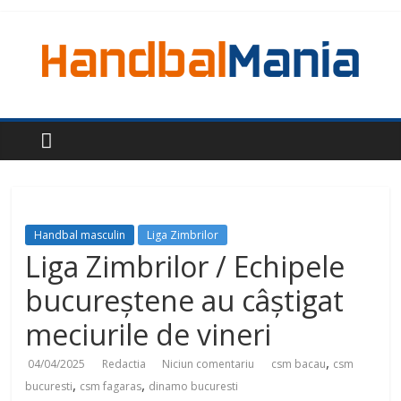
Handbal masculin
Liga Zimbrilor
Liga Zimbrilor / Echipele
bucureștene au câștigat
meciurile de vineri
,
04/04/2025
Redactia
Niciun comentariu
csm bacau
csm
,
,
bucuresti
csm fagaras
dinamo bucuresti