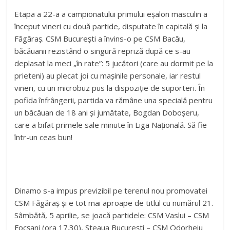
Etapa a 22-a a campionatului primului eșalon masculin a
început vineri cu două partide, disputate în capitală și la
Făgăraș. CSM București a învins-o pe CSM Bacău,
băcăuanii rezistând o singură repriză după ce s-au
deplasat la meci „în rate”: 5 jucători (care au dormit pe la
prieteni) au plecat joi cu mașinile personale, iar restul
vineri, cu un microbuz pus la dispoziție de suporteri. În
pofida înfrângerii, partida va rămâne una specială pentru
un băcăuan de 18 ani și jumătate, Bogdan Doboșeru,
care a bifat primele sale minute în Liga Națională. Să fie
într-un ceas bun!
Dinamo s-a impus previzibil pe terenul nou promovatei
CSM Făgăraș și e tot mai aproape de titlul cu numărul 21.
Sâmbătă, 5 aprilie, se joacă partidele: CSM Vaslui – CSM
Focșani (ora 17.30), Steaua București – CSM Odorheiu