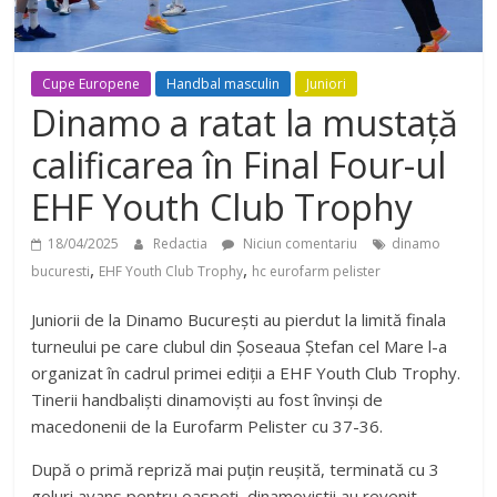
Cupe Europene
Handbal masculin
Juniori
Dinamo a ratat la mustață
calificarea în Final Four-ul
EHF Youth Club Trophy
18/04/2025
Redactia
Niciun comentariu
dinamo
,
,
bucuresti
EHF Youth Club Trophy
hc eurofarm pelister
Juniorii de la Dinamo București au pierdut la limită finala
turneului pe care clubul din Șoseaua Ștefan cel Mare l-a
organizat în cadrul primei ediții a EHF Youth Club Trophy.
Tinerii handbaliști dinamoviști au fost învinși de
macedonenii de la Eurofarm Pelister cu 37-36.
După o primă repriză mai puțin reușită, terminată cu 3
goluri avans pentru oaspeți, dinamoviștii au revenit