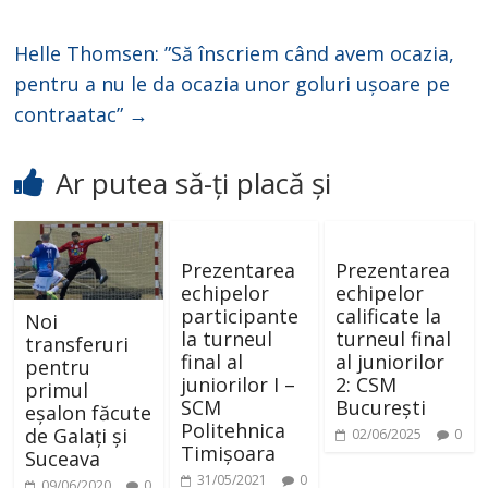
Helle Thomsen: ”Să înscriem când avem ocazia,
pentru a nu le da ocazia unor goluri ușoare pe
contraatac”
→
Ar putea să-ți placă și
Prezentarea
Prezentarea
echipelor
echipelor
participante
calificate la
Noi
la turneul
turneul final
transferuri
final al
al juniorilor
pentru
juniorilor I –
2: CSM
primul
SCM
București
eșalon făcute
Politehnica
de Galați și
02/06/2025
0
Timișoara
Suceava
31/05/2021
0
09/06/2020
0