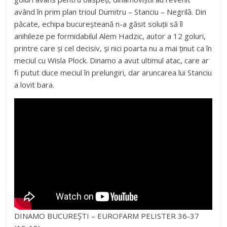
având în prim plan trioul Dumitru – Stanciu – Negrilă. Din
păcate, echipa bucureșteană n-a găsit soluții să îl
anihileze pe formidabilul Alem Hadzic, autor a 12 goluri,
printre care și cel decisiv, și nici poarta nu a mai ținut ca în
meciul cu Wisla Plock. Dinamo a avut ultimul atac, care ar
fi putut duce meciul în prelungiri, dar aruncarea lui Stanciu
a lovit bara.
DINAMO BUCUREȘTI – EUROFARM PELISTER 36-37