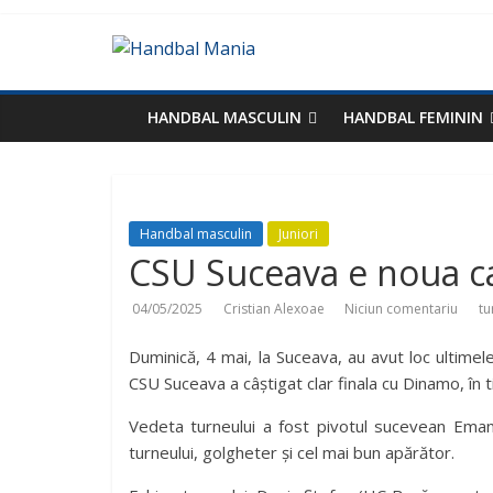
HANDBAL MASCULIN
HANDBAL FEMININ
Handbal masculin
Juniori
CSU Suceava e noua ca
04/05/2025
Cristian Alexoae
Niciun comentariu
tu
Duminică, 4 mai, la Suceava, au avut loc ultimele 
CSU Suceava a câștigat clar finala cu Dinamo, în 
Vedeta turneului a fost pivotul sucevean Emanu
turneului, golgheter și cel mai bun apărător.