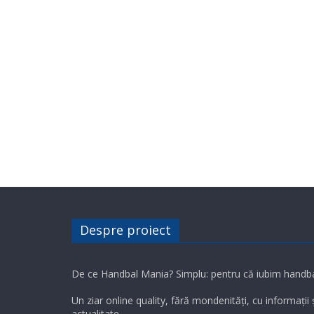
Despre proiect
De ce Handbal Mania? Simplu: pentru că iubim handba
Un ziar online quality, fără mondenități, cu informații
actualitate.