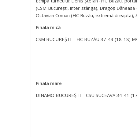
Echipa turneului: Denis Ștefan (HC Buzău, port
(CSM București, inter stânga), Dragoș Dăneasa (
Octavian Coman (HC Buzău, extremă dreapta), An
Finala mică
CSM BUCUREȘTI – HC BUZĂU 37-43 (18-18) MVP
Finala mare
DINAMO BUCUREȘTI – CSU SUCEAVA 34-41 (17-24