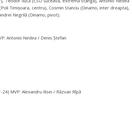
ar), Teodor Ilucă (CSU Suceava, extremă stânga), Antonio Nedea
Poli Timișoara, centru), Cosmin Stanciu (Dinamo, inter dreapta),
drei Negrilă (Dinamo, pivot).
: Antonio Nedea / Denis Ștefan
) MVP: Alexandru Ilisei / Răzvan Rîpă