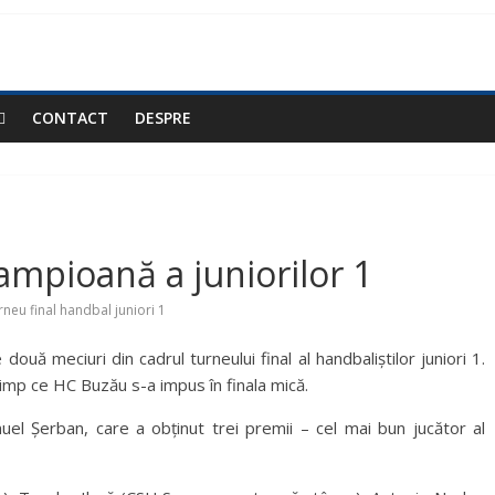
CONTACT
DESPRE
mpioană a juniorilor 1
rneu final handbal juniori 1
două meciuri din cadrul turneului final al handbaliștilor juniori 1.
timp ce HC Buzău s-a impus în finala mică.
el Șerban, care a obținut trei premii – cel mai bun jucător al