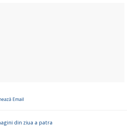
nează
Email
magini din ziua a patra