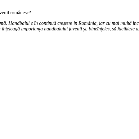
uvenil românesc?
mă. Handbalul e în continuă creștere în România, iar cu mai multă încred
ă înțeleagă importanța handbalului juvenil și, bineînțeles, să faciliteze 