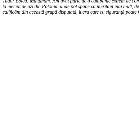
Tudor Botea: Mulțumim. Am avut parte de o campanie extrem de compl
la meciul de azi din Polonia, unde pot spune că meritam mai mult, de al
calificăm din această grupă disputată, lucru care cu siguranță poate 