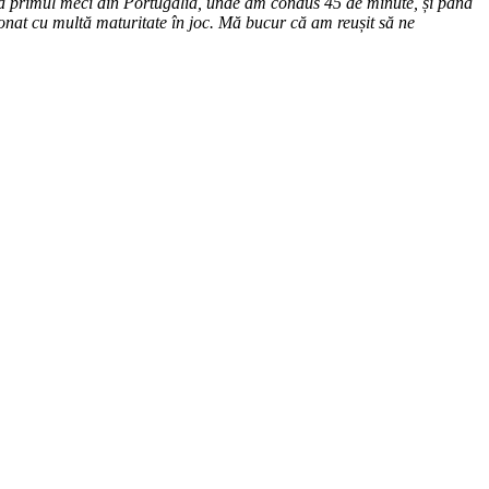
a primul meci din Portugalia, unde am condus 45 de minute, și până
tionat cu multă maturitate în joc. Mă bucur că am reușit să ne