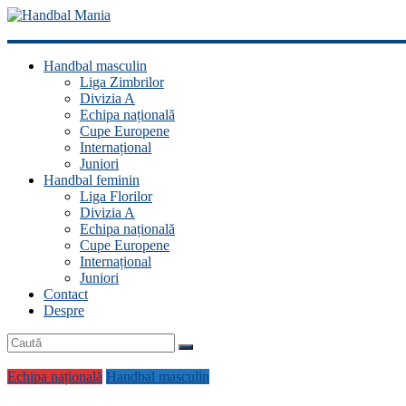
Handbal
Handbal masculin
Mania
Liga Zimbrilor
Divizia A
Fan
Echipa națională
handbal?
Cupe Europene
Ești
Internațional
acasă!
Juniori
Handbal feminin
Liga Florilor
Divizia A
Echipa națională
Cupe Europene
Internațional
Juniori
Contact
Despre
Echipa națională
Handbal masculin