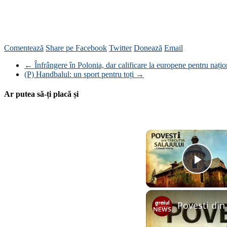
Comentează
Share pe Facebook
Twitter
Donează
Email
←
Înfrângere în Polonia, dar calificare la europene pentru nați
(P) Handbalul: un sport pentru toți
→
Ar putea să-ți placă și
Play
Povesti din