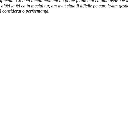
icată. Cred că niciun moment nu poate fi apreciat ca fiind ușor. De l
tfel la fel ca în meciul tur, am avut situații dificile pe care le-am ges
fi considerat o performanță.