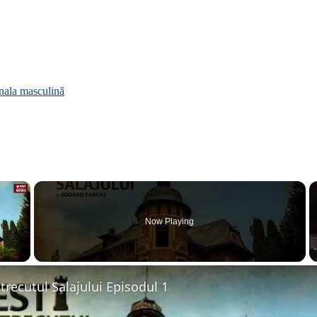
onala masculină
×
Now Playing
 Video
 trecutul Salajului Episodul 1