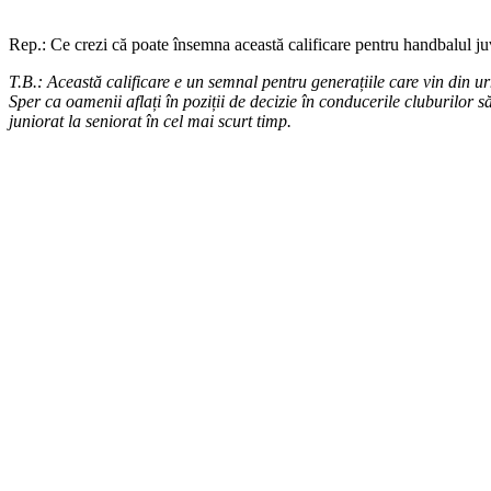
Rep.: Ce crezi că poate însemna această calificare pentru handbalul j
T.B.: Această calificare e un semnal pentru generațiile care vin din ur
Sper ca oamenii aflați în poziții de decizie în conducerile cluburilor s
juniorat la seniorat în cel mai scurt timp.