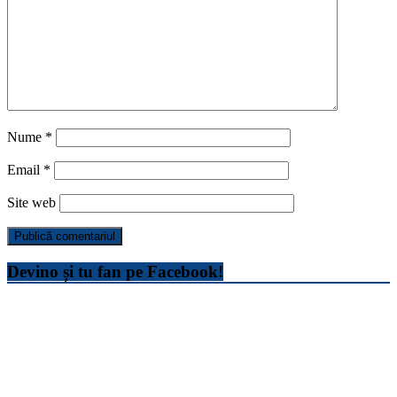
Nume
*
Email
*
Site web
Devino și tu fan pe Facebook!