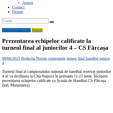
Juniori
Contact
Despre
Handbal masculin
Juniori
Prezentarea echipelor calificate la
turneul final al juniorilor 4 – CS Fărcașa
09/06/2025
Redactia
Niciun comentariu
turneu final handbal juniori
4
Turneul final al campionatului național de handbal rezervat juniorilor
4 se va desfășura la Cluj-Napoca în perioada 11-15 iunie. Începem
prezentarea echipelor calificate cu Școala de Handbal CS Fărcașa
(jud. Maramureș).