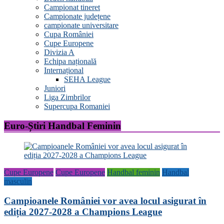
Campionat tineret
Campionate județene
campionate universitare
Cupa României
Cupe Europene
Divizia A
Echipa națională
Internațional
SEHA League
Juniori
Liga Zimbrilor
Supercupa Romaniei
Euro-Știri Handbal Feminin
Cupe Europene
Cupe Europene
Handbal feminin
Handbal
masculin
Campioanele României vor avea locul asigurat în
ediția 2027-2028 a Champions League