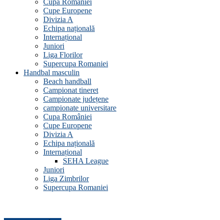
Cupa României
Cupe Europene
Divizia A
Echipa națională
Internațional
Juniori
Liga Florilor
Supercupa Romaniei
Handbal masculin
Beach handball
Campionat tineret
Campionate județene
campionate universitare
Cupa României
Cupe Europene
Divizia A
Echipa națională
Internațional
SEHA League
Juniori
Liga Zimbrilor
Supercupa Romaniei