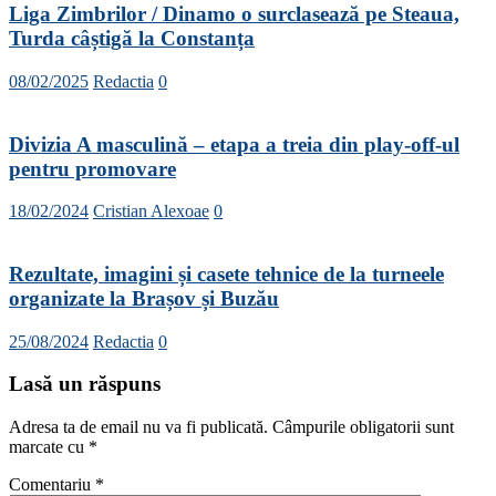
Liga Zimbrilor / Dinamo o surclasează pe Steaua,
Turda câștigă la Constanța
08/02/2025
Redactia
0
Divizia A masculină – etapa a treia din play-off-ul
pentru promovare
18/02/2024
Cristian Alexoae
0
Rezultate, imagini și casete tehnice de la turneele
organizate la Brașov și Buzău
25/08/2024
Redactia
0
Lasă un răspuns
Adresa ta de email nu va fi publicată.
Câmpurile obligatorii sunt
marcate cu
*
Comentariu
*