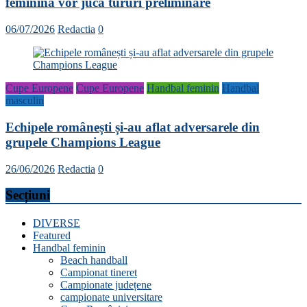
feminină vor juca tururi preliminare
06/07/2026
Redactia
0
Cupe Europene
Cupe Europene
Handbal feminin
Handbal
masculin
Echipele românești și-au aflat adversarele din
grupele Champions League
26/06/2026
Redactia
0
Secțiuni
DIVERSE
Featured
Handbal feminin
Beach handball
Campionat tineret
Campionate județene
campionate universitare