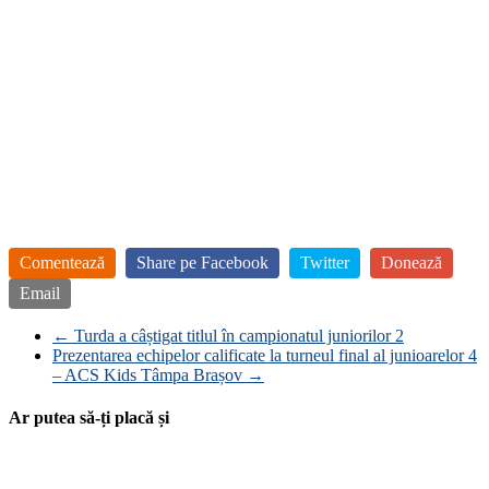
Comentează
Share pe Facebook
Twitter
Donează
Email
←
Turda a câștigat titlul în campionatul juniorilor 2
Prezentarea echipelor calificate la turneul final al junioarelor 4
– ACS Kids Tâmpa Brașov
→
Ar putea să-ți placă și