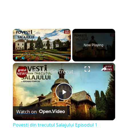
×
Now Playing
×
Play
Unmute
Fullscreen
Povesti din trecutul Salajului Episodul 1
Play
Watch on
Video
Povesti din trecutul Salajului Episodul 1