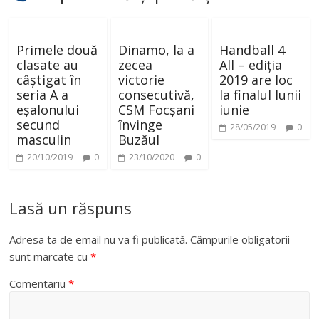
Primele două
Dinamo, la a
Handball 4
clasate au
zecea
All – ediția
câștigat în
victorie
2019 are loc
seria A a
consecutivă,
la finalul lunii
eșalonului
CSM Focșani
iunie
secund
învinge
28/05/2019
0
masculin
Buzăul
20/10/2019
0
23/10/2020
0
Lasă un răspuns
Adresa ta de email nu va fi publicată.
Câmpurile obligatorii
sunt marcate cu
*
Comentariu
*