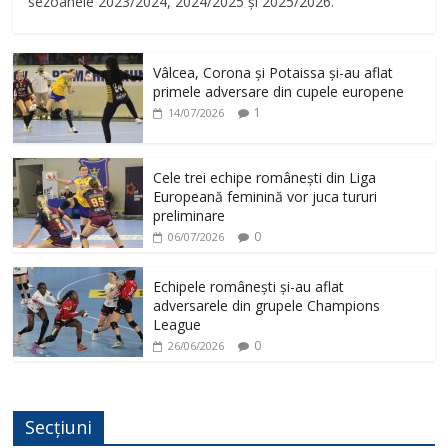
sezoanele 2023/2024, 2024/2025 și 2025/2026.
Vâlcea, Corona și Potaissa și-au aflat
primele adversare din cupele europene
1
14/07/2026
Cele trei echipe românești din Liga
Europeană feminină vor juca tururi
preliminare
0
06/07/2026
Echipele românești și-au aflat
adversarele din grupele Champions
League
0
26/06/2026
Secțiuni