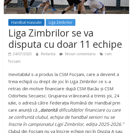
Handbal masculin
Liga Zimbrilor
Liga Zimbrilor se va
disputa cu doar 11 echipe
24/07/2025
Redactia
Niciun comentariu
csm
focsani
Inevitabilul s-a produs la CSM Focșani, care a devenit a
treia echipă cu drept de joc în Liga Zimbrilor ce s-a
retras din motive financiare după CSM Bacău și CSM
Odorheiu Secuiesc. Gruparea vrânceană a trimis joi, 24
iulie, o adresă către Federația Română de Handbal prin
care anunță că
„
datorită
dificultăților financiare cu care
se confruntă clubul, echipa de handbal seniori nu se
înscrie în campionatul Ligii Zimbrilor, ediția 2025-2026.”
Clubul din Focșani nu va înscrie echipe nici în Divizia A sau