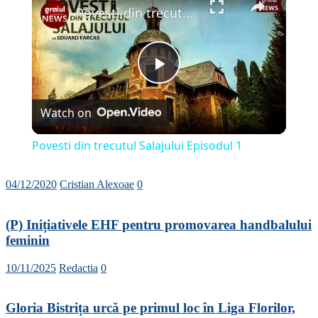
Povesti din trecutul Salajului Episodul 1
Play
Watch on
Video
Povesti din trecutul Salajului Episodul 1
04/12/2020
Cristian Alexoae
0
(P) Inițiativele EHF pentru promovarea handbalului
feminin
10/11/2025
Redactia
0
Gloria Bistrița urcă pe primul loc în Liga Florilor,