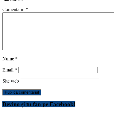
Comentariu
*
Nume
*
Email
*
Site web
Devino și tu fan pe Facebook!