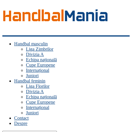
Handbal
Handbal masculin
Mania
Liga Zimbrilor
Divizia A
Fan
Echipa națională
handbal?
Cupe Europene
Ești
Internațional
acasă!
Juniori
Handbal feminin
Liga Florilor
Divizia A
Echipa națională
Cupe Europene
Internațional
Juniori
Contact
Despre