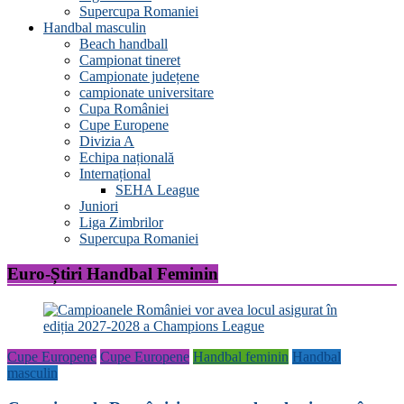
Supercupa Romaniei
Handbal masculin
Beach handball
Campionat tineret
Campionate județene
campionate universitare
Cupa României
Cupe Europene
Divizia A
Echipa națională
Internațional
SEHA League
Juniori
Liga Zimbrilor
Supercupa Romaniei
Euro-Știri Handbal Feminin
Cupe Europene
Cupe Europene
Handbal feminin
Handbal
masculin