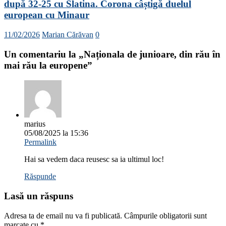
după 32-25 cu Slatina. Corona câștigă duelul
european cu Minaur
11/02/2026
Marian Cărăvan
0
Un comentariu la „
Naționala de junioare, din rău în
mai rău la europene
”
marius
05/08/2025 la 15:36
Permalink
Hai sa vedem daca reusesc sa ia ultimul loc!
Răspunde
Lasă un răspuns
Adresa ta de email nu va fi publicată.
Câmpurile obligatorii sunt
marcate cu
*