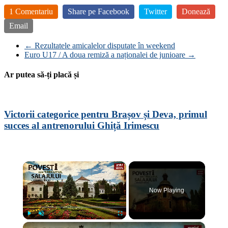
1 Comentariu
Share pe Facebook
Twitter
Donează
Email
←
Rezultatele amicalelor disputate în weekend
Euro U17 / A doua remiză a naționalei de junioare
→
Ar putea să-ți placă și
Victorii categorice pentru Brașov și Deva, primul
succes al antrenorului Ghiță Irimescu
×
Now Playing
×
Play
Unmute
Fullscreen