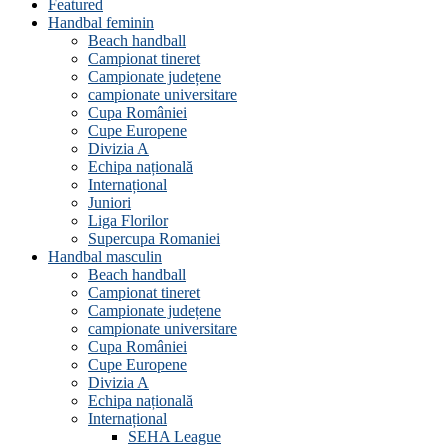
Featured
Handbal feminin
Beach handball
Campionat tineret
Campionate județene
campionate universitare
Cupa României
Cupe Europene
Divizia A
Echipa națională
Internațional
Juniori
Liga Florilor
Supercupa Romaniei
Handbal masculin
Beach handball
Campionat tineret
Campionate județene
campionate universitare
Cupa României
Cupe Europene
Divizia A
Echipa națională
Internațional
SEHA League