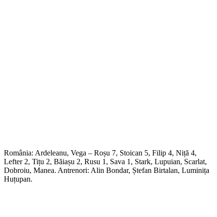
România: Ardeleanu, Vega – Roșu 7, Stoican 5, Filip 4, Niță 4,
Lefter 2, Tițu 2, Băiașu 2, Rusu 1, Sava 1, Stark, Lupuian, Scarlat,
Dobroiu, Manea. Antrenori: Alin Bondar, Ștefan Birtalan, Luminița
Huțupan.