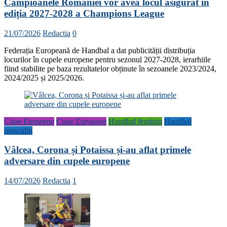
Campioanele României vor avea locul asigurat în
ediția 2027-2028 a Champions League
21/07/2026
Redactia
0
Federația Europeană de Handbal a dat publicității distribuția
locurilor în cupele europene pentru sezonul 2027-2028, ierarhiile
fiind stabilite pe baza rezultatelor obținute în sezoanele 2023/2024,
2024/2025 și 2025/2026.
Cupe Europene
Cupe Europene
Handbal feminin
Handbal
masculin
Vâlcea, Corona și Potaissa și-au aflat primele
adversare din cupele europene
14/07/2026
Redactia
1