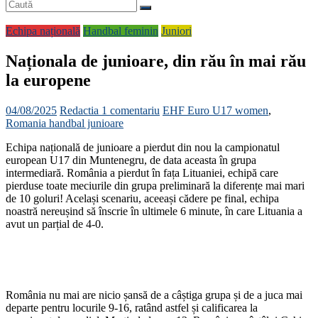
Echipa națională
Handbal feminin
Juniori
Naționala de junioare, din rău în mai rău
la europene
04/08/2025
Redactia
1 comentariu
EHF Euro U17 women
,
Romania handbal junioare
Echipa națională de junioare a pierdut din nou la campionatul
european U17 din Muntenegru, de data aceasta în grupa
intermediară. România a pierdut în fața Lituaniei, echipă care
pierduse toate meciurile din grupa preliminară la diferențe mai mari
de 10 goluri! Același scenariu, aceeași cădere pe final, echipa
noastră nereușind să înscrie în ultimele 6 minute, în care Lituania a
avut un parțial de 4-0.
România nu mai are nicio șansă de a câștiga grupa și de a juca mai
departe pentru locurile 9-16, ratând astfel și calificarea la