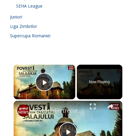
SEHA League
Juniori
Liga Zimbrilor
Supercupa Romaniei
×
Now Playing
Play Video
×
Povesti din trecutul Salajului Episodul 1