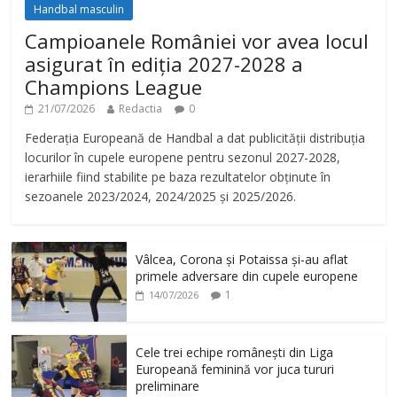
Handbal masculin
o
Campioanele României vor avea locul
asigurat în ediția 2027-2028 a
Champions League
21/07/2026
Redactia
0
Federația Europeană de Handbal a dat publicității distribuția
locurilor în cupele europene pentru sezonul 2027-2028,
ierarhiile fiind stabilite pe baza rezultatelor obținute în
sezoanele 2023/2024, 2024/2025 și 2025/2026.
Vâlcea, Corona și Potaissa și-au aflat
primele adversare din cupele europene
1
14/07/2026
Cele trei echipe românești din Liga
Europeană feminină vor juca tururi
preliminare