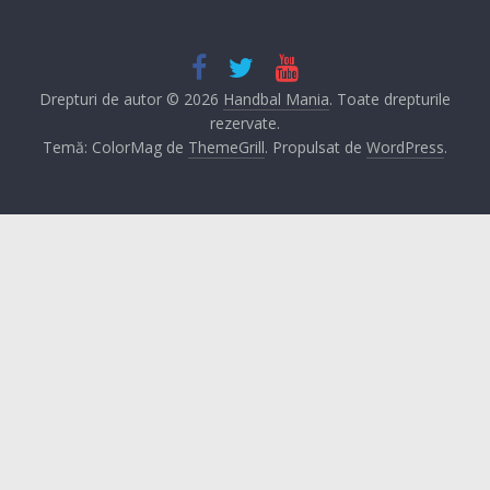
Drepturi de autor © 2026
Handbal Mania
. Toate drepturile
rezervate.
Temă: ColorMag de
ThemeGrill
. Propulsat de
WordPress
.