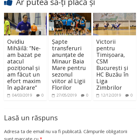
Ar putea să-ți placă și
Ovidiu
Șapte
Victorii
Mihăilă: ”Ne-
transferuri
pentru
am bazat pe
anunțate de
Timișoara,
atacul
Minaur Baia
CSM
pozițional și
Mare pentru
București și
am făcut un
sezonul
HC Buzău în
efort maxim
viitor al Ligii
Liga
în apărare”
Florilor
Zimbrilor
04/03/2019
0
27/05/2019
0
12/12/2019
0
Lasă un răspuns
Adresa ta de email nu va fi publicată.
Câmpurile obligatorii
sunt marcate cu
*