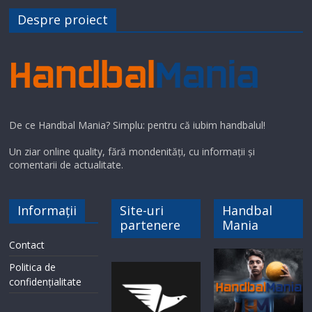
V
Despre proiect
i
d
De ce Handbal Mania? Simplu: pentru că iubim handbalul!
e
Un ziar online quality, fără mondenități, cu informații și
comentarii de actualitate.
o
Informații
Site-uri
Handbal
partenere
Mania
Contact
Politica de
confidențialitate