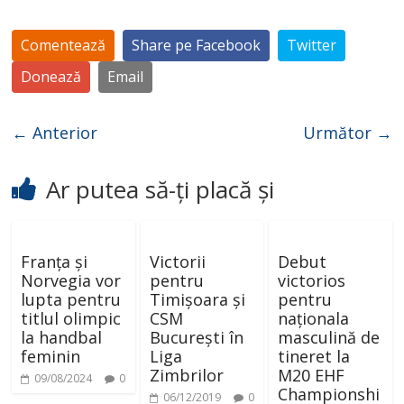
Comentează
Share pe Facebook
Twitter
Donează
Email
← Anterior
Următor →
Ar putea să-ți placă și
Franța și
Victorii
Debut
Norvegia vor
pentru
victorios
lupta pentru
Timișoara și
pentru
titlul olimpic
CSM
naționala
la handbal
București în
masculină de
feminin
Liga
tineret la
Zimbrilor
M20 EHF
09/08/2024
0
Championshi
06/12/2019
0