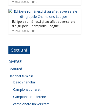
0
06/07/2026
Echipele românești și-au aflat adversarele
din grupele Champions League
0
26/06/2026
Secțiuni
DIVERSE
Featured
Handbal feminin
Beach handball
Campionat tineret
Campionate județene
campionate universitare