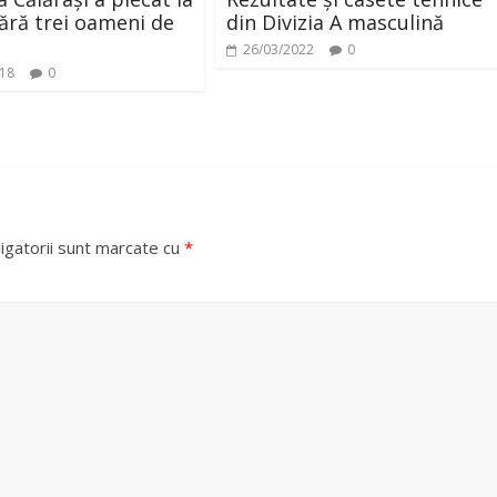
ără trei oameni de
din Divizia A masculină
26/03/2022
0
018
0
igatorii sunt marcate cu
*