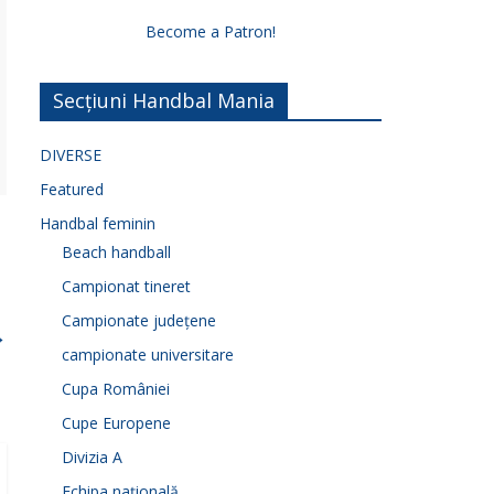
Become a Patron!
Secțiuni Handbal Mania
DIVERSE
Featured
Handbal feminin
Beach handball
Campionat tineret
Campionate județene
→
campionate universitare
Cupa României
Cupe Europene
Divizia A
Echipa națională