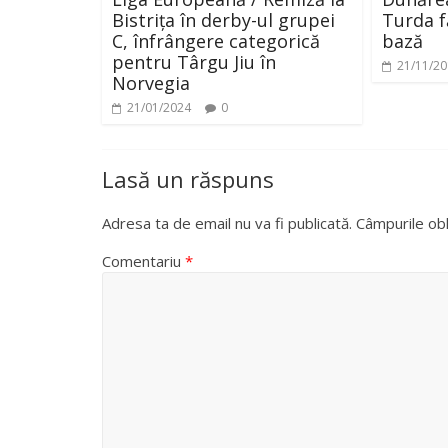
Bistrița în derby-ul grupei
Turda f
C, înfrângere categorică
bază
pentru Târgu Jiu în
21/11/2
Norvegia
21/01/2024
0
Lasă un răspuns
Adresa ta de email nu va fi publicată.
Câmpurile obl
Comentariu
*