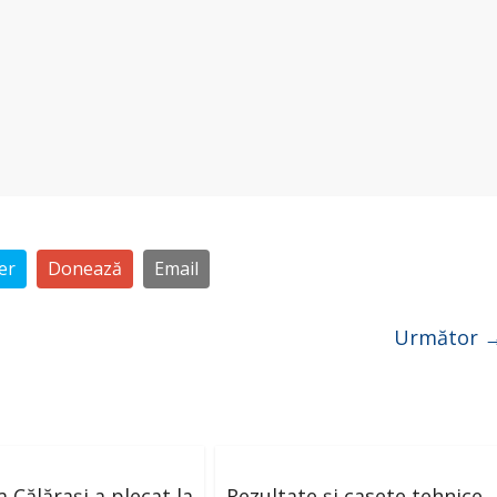
er
Donează
Email
Următor 
 Călărași a plecat la
Rezultate și casete tehnice