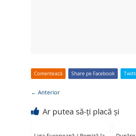
Comentează
Share pe Facebook
Twitt
← Anterior
Ar putea să-ți placă și
Liga Europeană / Remiză la
Dunărea