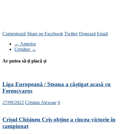
Comentează
Share pe Facebook
Twitter
Donează
Email
← Anterior
Următor →
Ar putea să-ți placă și
Liga Europeană / Steaua a câștigat acasă cu
Ferencvaros
27/09/2022
Cristian Alexoae
0
Crișul Chișineu Criș obține a cincea victorie în
campionat