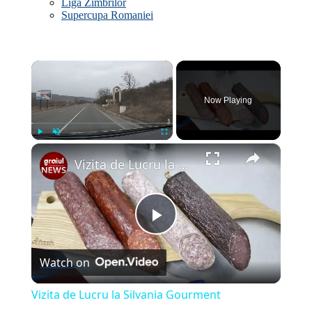
Liga Zimbrilor
Supercupa Romaniei
×
Now Playing
×
Play
Unmute
Fullscreen
Vizita de Lucru la Silvania Gourment
Play
Watch on
Video
Vizita de Lucru la Silvania Gourment