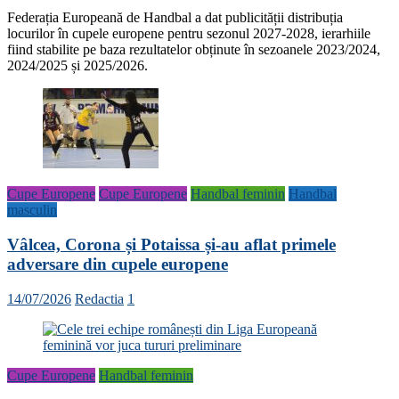
Federația Europeană de Handbal a dat publicității distribuția
locurilor în cupele europene pentru sezonul 2027-2028, ierarhiile
fiind stabilite pe baza rezultatelor obținute în sezoanele 2023/2024,
2024/2025 și 2025/2026.
Cupe Europene
Cupe Europene
Handbal feminin
Handbal
masculin
Vâlcea, Corona și Potaissa și-au aflat primele
adversare din cupele europene
14/07/2026
Redactia
1
Cupe Europene
Handbal feminin