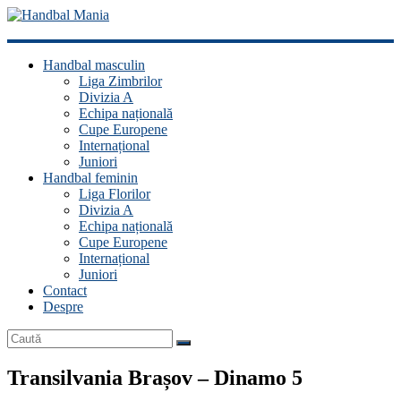
Handbal
Handbal masculin
Mania
Liga Zimbrilor
Divizia A
Fan
Echipa națională
handbal?
Cupe Europene
Ești
Internațional
acasă!
Juniori
Handbal feminin
Liga Florilor
Divizia A
Echipa națională
Cupe Europene
Internațional
Juniori
Contact
Despre
Transilvania Brașov – Dinamo 5