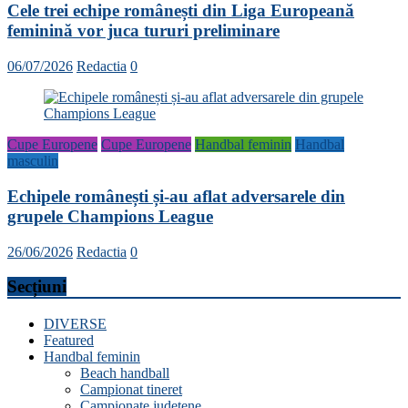
Cele trei echipe românești din Liga Europeană
feminină vor juca tururi preliminare
06/07/2026
Redactia
0
Cupe Europene
Cupe Europene
Handbal feminin
Handbal
masculin
Echipele românești și-au aflat adversarele din
grupele Champions League
26/06/2026
Redactia
0
Secțiuni
DIVERSE
Featured
Handbal feminin
Beach handball
Campionat tineret
Campionate județene