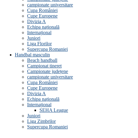
campionate universitare
Cupa României
Cupe Europene
Divizia A
Echipa națională
Internațional
Juniori
Liga Florilor
Supercupa Romaniei
Handbal masculin
Beach handball
Campionat tineret
Campionate județene
campionate universitare
Cupa României
Cupe Europene
Divizia A
Echipa națională
Internațional
SEHA League
Juniori
Liga Zimbrilor
Supercupa Romaniei