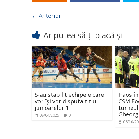
← Anterior
Ar putea să-ți placă și
S-au stabilit echipele care
Haos în
vor își vor disputa titlul
CSM Foc
junioarelor 1
turneul
Gheorg
08/04/2025
0
06/10/2