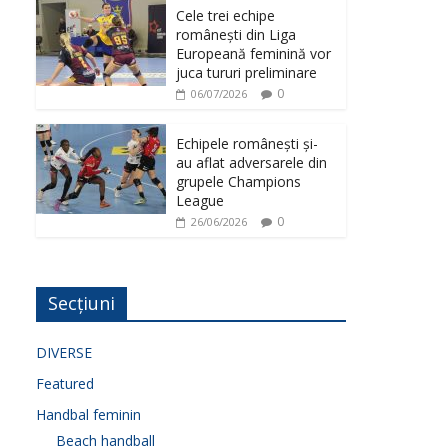
Cele trei echipe
românești din Liga
Europeană feminină vor
juca tururi preliminare
0
06/07/2026
Echipele românești și-
au aflat adversarele din
grupele Champions
League
0
26/06/2026
Secțiuni
DIVERSE
Featured
Handbal feminin
Beach handball