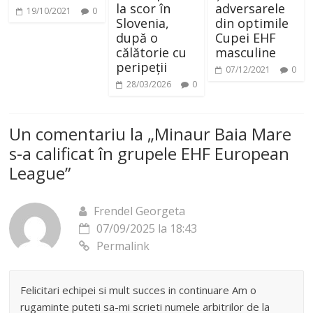
la scor în
adversarele
19/10/2021
0
Slovenia,
din optimile
după o
Cupei EHF
călătorie cu
masculine
peripeții
07/12/2021
0
28/03/2026
0
Un comentariu la „
Minaur Baia Mare
s-a calificat în grupele EHF European
League
”
Frendel Georgeta
07/09/2025 la 18:43
Permalink
Felicitari echipei si mult succes in continuare Am o
rugaminte puteti sa-mi scrieti numele arbitrilor de la