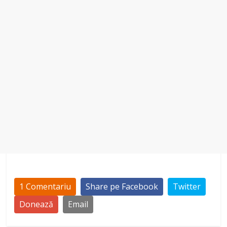
o
1 Comentariu
Share pe Facebook
Twitter
Donează
Email