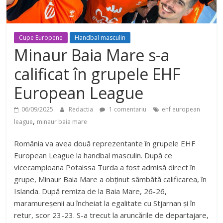
Cupe Europene
Handbal masculin
Minaur Baia Mare s-a
calificat în grupele EHF
European League
06/09/2025
Redactia
1 comentariu
ehf european
,
league
minaur baia mare
România va avea două reprezentante în grupele EHF
European League la handbal masculin. După ce
vicecampioana Potaissa Turda a fost admisă direct în
grupe, Minaur Baia Mare a obținut sâmbătă calificarea, în
Islanda. După remiza de la Baia Mare, 26-26,
maramureșenii au încheiat la egalitate cu Stjarnan și în
retur, scor 23-23. S-a trecut la aruncările de departajare,