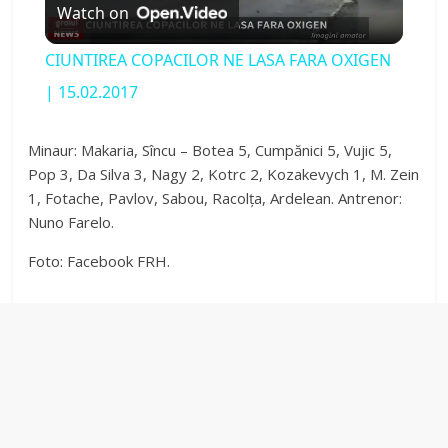
Watch on
l
CIUNTIREA COPACILOR NE LASA FARA OXIGEN
a
| 15.02.2017
y
Minaur: Makaria, Sîncu – Botea 5, Cumpănici 5, Vujic 5,
Pop 3, Da Silva 3, Nagy 2, Kotrc 2, Kozakevych 1, M. Zein
1, Fotache, Pavlov, Sabou, Racolța, Ardelean. Antrenor:
V
Nuno Farelo.
Foto: Facebook FRH.
i
d
e