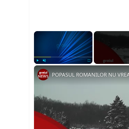
×
Play
Unmute
Fullscreen
POPASUL ROMANILOR NU VRE