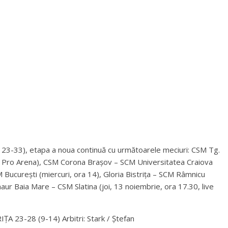
r 23-33), etapa a noua continuă cu următoarele meciuri: CSM Tg.
ve Pro Arena), CSM Corona Brașov – SCM Universitatea Craiova
M București (miercuri, ora 14), Gloria Bistrița – SCM Râmnicu
naur Baia Mare – CSM Slatina (joi, 13 noiembrie, ora 17.30, live
23-28 (9-14) Arbitri: Stark / Ștefan