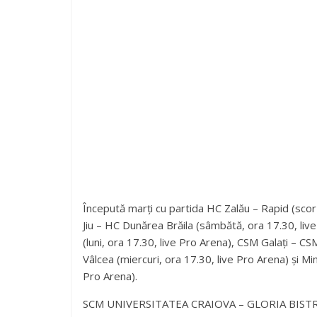
Începută marți cu partida HC Zalău – Rapid (sco
Jiu – HC Dunărea Brăila (sâmbătă, ora 17.30, li
(luni, ora 17.30, live Pro Arena), CSM Galați – CS
Vâlcea (miercuri, ora 17.30, live Pro Arena) și Mi
Pro Arena).
SCM UNIVERSITATEA CRAIOVA – GLORIA BISTRIȚA 