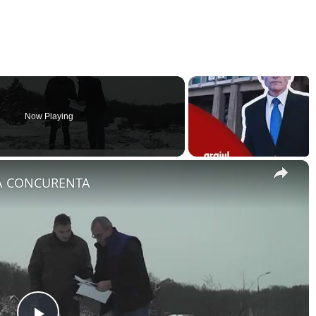
Now Playing
×
A CONCURENTA