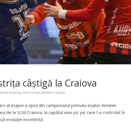
strița câștigă la Craiova
,
loria bistrita
scm universitatea craiova
meci al etapei a opta din campionatul primului eșalon feminin.
 de la SCM Craiova, la capătul unui joc pe care l-a controlat în
ouă evoluție excelentă.