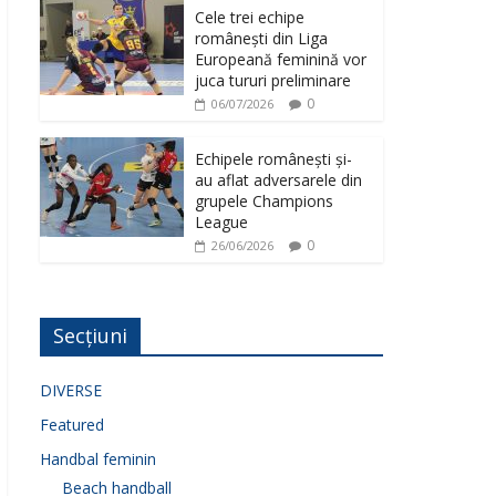
Cele trei echipe
românești din Liga
Europeană feminină vor
juca tururi preliminare
0
06/07/2026
Echipele românești și-
au aflat adversarele din
grupele Champions
League
0
26/06/2026
Secțiuni
DIVERSE
Featured
Handbal feminin
Beach handball