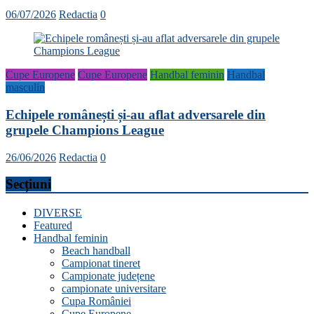
06/07/2026
Redactia
0
Cupe Europene
Cupe Europene
Handbal feminin
Handbal
masculin
Echipele românești și-au aflat adversarele din
grupele Champions League
26/06/2026
Redactia
0
Secțiuni
DIVERSE
Featured
Handbal feminin
Beach handball
Campionat tineret
Campionate județene
campionate universitare
Cupa României
Cupe Europene