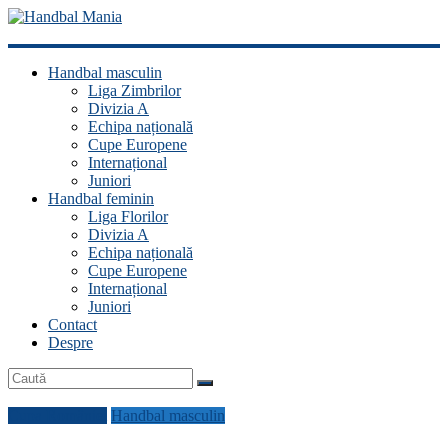
Handbal
Handbal masculin
Mania
Liga Zimbrilor
Divizia A
Fan
Echipa națională
handbal?
Cupe Europene
Ești
Internațional
acasă!
Juniori
Handbal feminin
Liga Florilor
Divizia A
Echipa națională
Cupe Europene
Internațional
Juniori
Contact
Despre
Cupa României
Handbal masculin