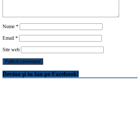
Nume
*
Email
*
Site web
Devino și tu fan pe Facebook!