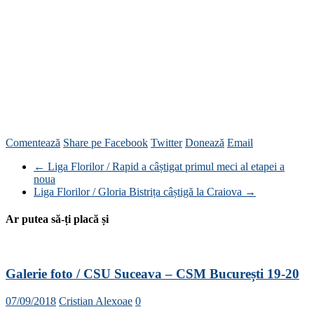
Comentează
Share pe Facebook
Twitter
Donează
Email
←
Liga Florilor / Rapid a câștigat primul meci al etapei a
noua
Liga Florilor / Gloria Bistrița câștigă la Craiova
→
Ar putea să-ți placă și
Galerie foto / CSU Suceava – CSM București 19-20
07/09/2018
Cristian Alexoae
0