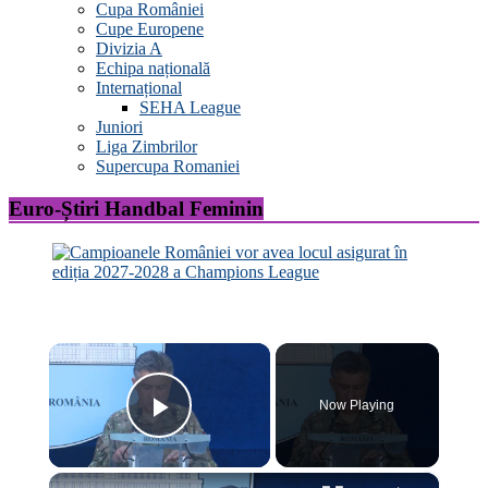
Cupa României
Cupe Europene
Divizia A
Echipa națională
Internațional
SEHA League
Juniori
Liga Zimbrilor
Supercupa Romaniei
Euro-Știri Handbal Feminin
×
Now Playing
Play Video
×