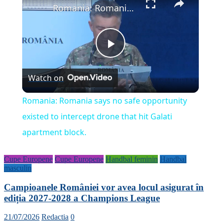
Romania: Romania says no safe opportunity existed to intercept drone that hit Galati apartment block.
Play
Watch on
Video
Romania: Romania says no safe opportunity
existed to intercept drone that hit Galati
apartment block.
Cupe Europene
Cupe Europene
Handbal feminin
Handbal
masculin
Campioanele României vor avea locul asigurat în
ediția 2027-2028 a Champions League
21/07/2026
Redactia
0