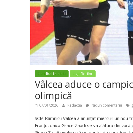
Handbal feminin
Liga Florilor
Vâlcea aduce o campi
olimpică
07/01/2026
Redactia
Niciun comentariu
g
SCM Râmnicu Vâlcea a anunțat miercuri un nou tr
Franțuzoaica Grace Zaadi se va alătura din vară 
Grace Zaadi evoluează pe postul de coordonatoa