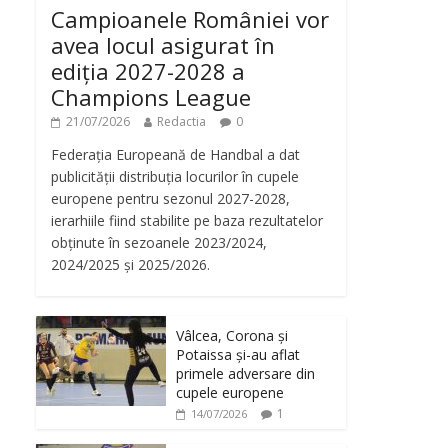
Campioanele României vor
avea locul asigurat în
ediția 2027-2028 a
Champions League
21/07/2026
Redactia
0
Federația Europeană de Handbal a dat
publicității distribuția locurilor în cupele
europene pentru sezonul 2027-2028,
ideo
ierarhiile fiind stabilite pe baza rezultatelor
obținute în sezoanele 2023/2024,
2024/2025 și 2025/2026.
Vâlcea, Corona și
Potaissa și-au aflat
primele adversare din
cupele europene
1
14/07/2026