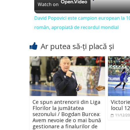
a
Watch on
David Popovici este campion european la 10
y
român, apropiată de recordul mondial
V
Ar putea să-ți placă și
i
d
e
Ce spun antrenorii din Liga
Victorie
Florilor la jumătatea
locul 12
o
sezonului / Bogdan Burcea:
11/12/2
Avem nevoie de o mai bună
gestionare a finalurilor de