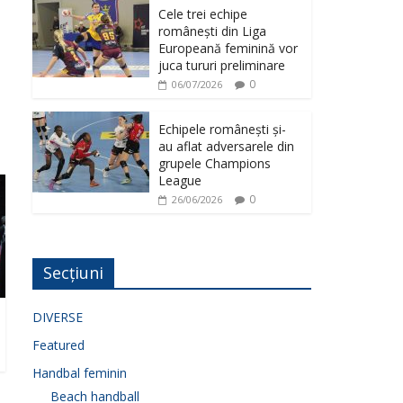
Cele trei echipe
românești din Liga
Europeană feminină vor
juca tururi preliminare
0
06/07/2026
Echipele românești și-
au aflat adversarele din
grupele Champions
League
0
26/06/2026
Secțiuni
DIVERSE
Featured
Handbal feminin
Beach handball