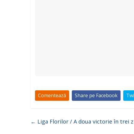
Comentează
Share pe Facebook
Twi
←
Liga Florilor / A doua victorie în trei