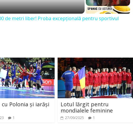
0 de metri liber! Proba excepțională pentru sportivul
 cu Polonia și iarăși
Lotul lărgit pentru
mondialele feminine
023
1
27/09/2025
1