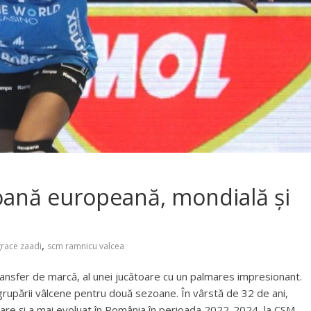
oană europeană, mondială și
,
race zaadi
scm ramnicu valcea
ansfer de marcă, al unei jucătoare cu un palmares impresionant.
grupării vâlcene pentru două sezoane. În vârstă de 32 de ani,
re și a mai evoluat în România în perioada 2022-2024, la CSM