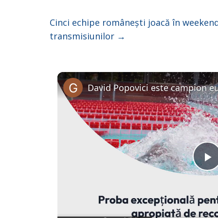
Cinci echipe românești joacă în weekend
transmisiunilor
→
P
l