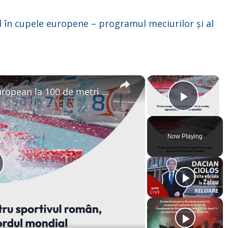
 în cupele europene – programul meciurilor și al
×
×
David Popovici este campion european la 100 de metri liber! Proba excepțională pentru sportivul român, apropiată de recordul mondial
Play V
Now Playing