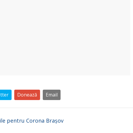
tter
Donează
Email
 zile pentru Corona Brașov