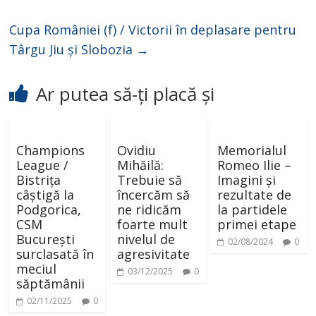
Cupa României (f) / Victorii în deplasare pentru
Târgu Jiu și Slobozia
→
Ar putea să-ți placă și
Champions
Ovidiu
Memorialul
League /
Mihăilă:
Romeo Ilie –
Bistrița
Trebuie să
Imagini și
câștigă la
încercăm să
rezultate de
Podgorica,
ne ridicăm
la partidele
CSM
foarte mult
primei etape
București
nivelul de
02/08/2024
0
surclasată în
agresivitate
meciul
03/12/2025
0
săptămânii
02/11/2025
0