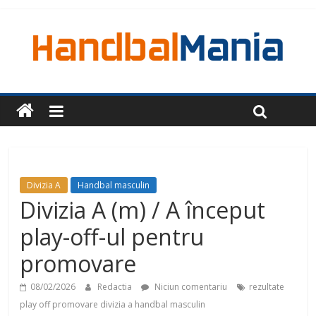
Divizia A
Handbal masculin
Divizia A (m) / A început
play-off-ul pentru
promovare
08/02/2026
Redactia
Niciun comentariu
rezultate
play off promovare divizia a handbal masculin