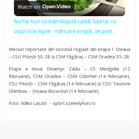
Watch on
l
Numai bun cu mămăliguță caldă! Spanac cu
a
usturoi la tigaie - mâncare simplă, de post.
y
Meciuri reportate din sezonul regulat din etapa I: Steaua
– CSU Pitești 50-28 și CSM Făgăraș – CSM Oradea 35-28.
V
Etapa a doua: Dinamyc Zalău – CS Medgidia (12
februarie), CSM Oradea – CSM Odorhei (14 februarie),
CSU Pitești – CSM Făgăraș (14 februarie) și CSO Teutonii
i
Ghimbav – Steaua București (14 februarie).
d
Foto: Ildiko Laszlo – sport.szekelyhon.ro.
e