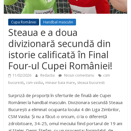
Cupa României
Handbal masculin
Steaua e a doua
divizionară secundă din
istorie calificată în Final
Four-ul Cupei României!
11/02/2026
Redactia
Niciun comentariu
csm
,
,
,
bucuresti
csm vaslui
minaur baia mare
steaua bucuresti
Surpriză de proporții în sferturile de finală ale Cupei
României la handbal masculin. Divizionara secundă Steaua
București a eliminat ocupanta locului 4 din Liga Zimbrilor,
CSM Vaslui. Și nu a făcut-o oricum, ci la o diferență
zdrobitoare, 34-25, omul meciului fiind portarul de 19 ani
al Stelei, Denis Ștefan, cu un procentaj formidabil, de