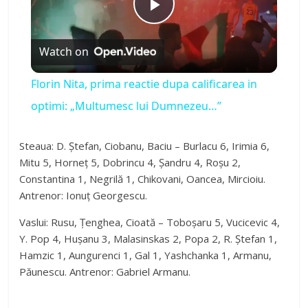
P
Watch on
l
Florin Nita, prima reactie dupa calificarea in
a
optimi: „Multumesc lui Dumnezeu…”
y
Steaua: D. Ștefan, Ciobanu, Baciu – Burlacu 6, Irimia 6,
Mitu 5, Horneț 5, Dobrincu 4, Șandru 4, Roșu 2,
Constantina 1, Negrilă 1, Chikovani, Oancea, Mircioiu.
V
Antrenor: Ionuț Georgescu.
Vaslui: Rusu, Țenghea, Cioată – Toboșaru 5, Vucicevic 4,
i
Y. Pop 4, Hușanu 3, Malasinskas 2, Popa 2, R. Ștefan 1,
Hamzic 1, Aungurenci 1, Gal 1, Yashchanka 1, Armanu,
d
Păunescu. Antrenor: Gabriel Armanu.