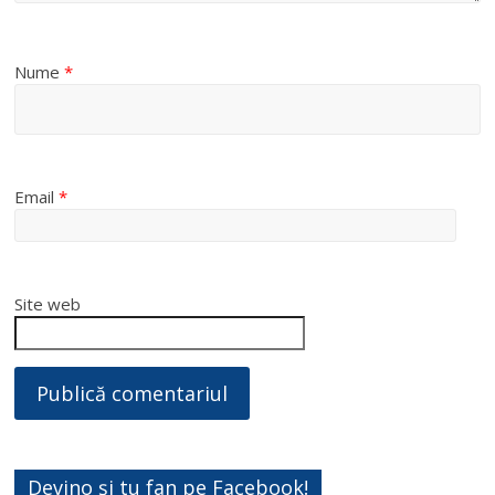
Nume
*
Email
*
Site web
Devino și tu fan pe Facebook!