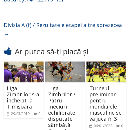
Divizia A (f) / Rezultatele etapei a treisprezecea
→
Ar putea să-ți placă și
Liga
Liga
Turneul
Zimbrilor s-a
Zimbrilor /
preliminar
încheiat la
Patru
pentru
Timișoara
meciuri
mondialele
echilibrate
masculine se
29/05/2019
0
disputate
va juca în 3
sâmbătă
06/01/2022
0