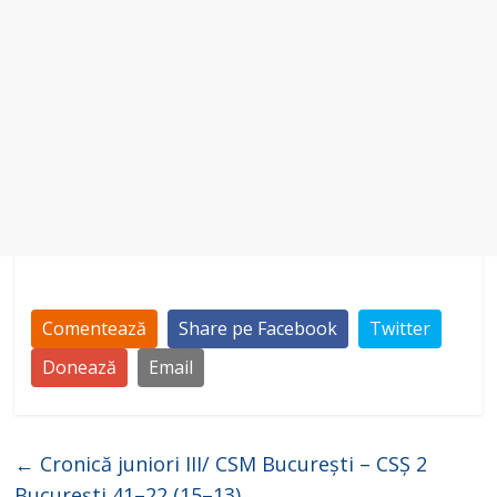
Comentează
Share pe Facebook
Twitter
Donează
Email
←
Cronică juniori III/ CSM București – CSȘ 2
București 41–22 (15–13)