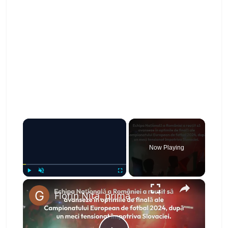
×
Now Playing
×
Play
Unmute
Fullscreen
Florin Nita, prima reactie dupa calificarea in optimi: „Multumesc lui Dumnezeu…”