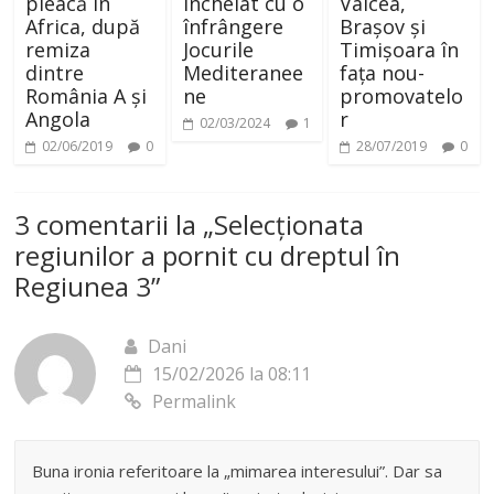
pleacă în
încheiat cu o
Vâlcea,
Africa, după
înfrângere
Brașov și
remiza
Jocurile
Timișoara în
dintre
Mediteranee
fața nou-
România A și
ne
promovatelo
Angola
r
02/03/2024
1
02/06/2019
0
28/07/2019
0
3 comentarii la „
Selecționata
regiunilor a pornit cu dreptul în
Regiunea 3
”
Dani
15/02/2026 la 08:11
Permalink
Buna ironia referitoare la „mimarea interesului”. Dar sa