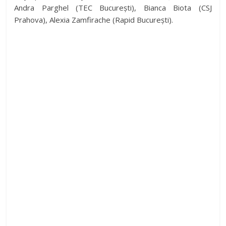
Andra Parghel (TEC București), Bianca Biota (CSJ
i
Prahova), Alexia Zamfirache (Rapid București).
d
e
o