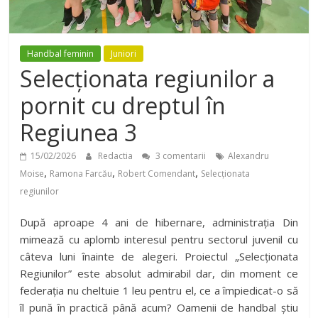
Handbal feminin
Juniori
Selecționata regiunilor a
pornit cu dreptul în
Regiunea 3
15/02/2026
Redactia
3 comentarii
Alexandru
,
,
,
Moise
Ramona Farcău
Robert Comendant
Selecționata
regiunilor
După aproape 4 ani de hibernare, administrația Din
mimează cu aplomb interesul pentru sectorul juvenil cu
câteva luni înainte de alegeri. Proiectul „Selecționata
Regiunilor” este absolut admirabil dar, din moment ce
federația nu cheltuie 1 leu pentru el, ce a împiedicat-o să
îl pună în practică până acum? Oamenii de handbal știu