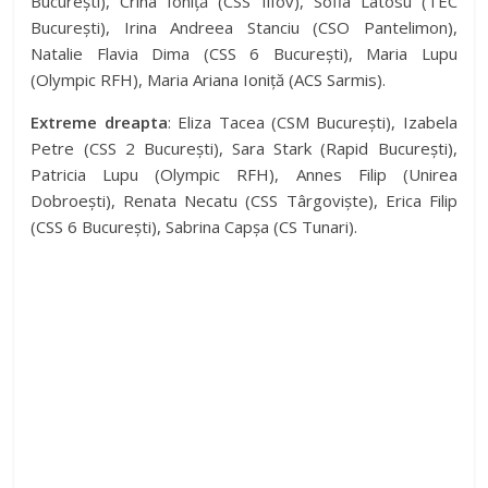
București), Crina Ioniță (CSS Ilfov), Sofia Latosu (TEC
București), Irina Andreea Stanciu (CSO Pantelimon),
Natalie Flavia Dima (CSS 6 București), Maria Lupu
(Olympic RFH), Maria Ariana Ioniță (ACS Sarmis).
Extreme dreapta
: Eliza Tacea (CSM București), Izabela
Petre (CSS 2 București), Sara Stark (Rapid București),
Patricia Lupu (Olympic RFH), Annes Filip (Unirea
Dobroești), Renata Necatu (CSS Târgoviște), Erica Filip
(CSS 6 București), Sabrina Capșa (CS Tunari).