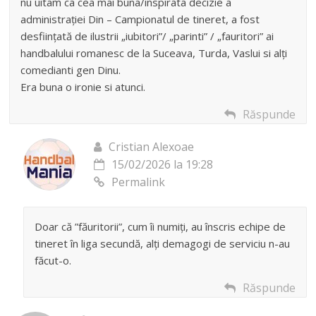
nu uitam ca cea mai buna/inspirata decizie a
administrației Din – Campionatul de tineret, a fost
desființată de ilustrii „iubitori”/ „parinti” / „fauritori” ai
handbalului romanesc de la Suceava, Turda, Vaslui si alți
comedianti gen Dinu.
Era buna o ironie si atunci.
Răspunde
Cristian Alexoae
15/02/2026 la 19:28
Permalink
Doar că ”făuritorii”, cum îi numiți, au înscris echipe de
tineret în liga secundă, alți demagogi de serviciu n-au
făcut-o.
Răspunde