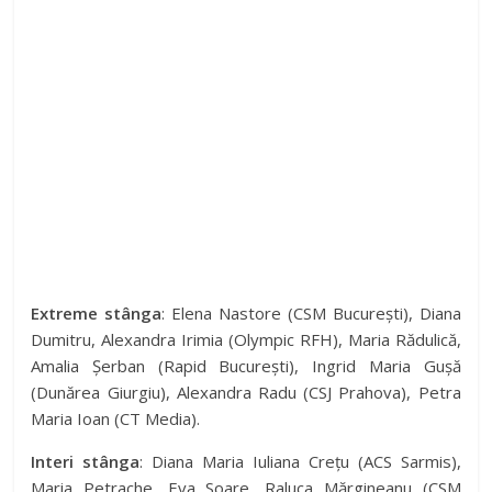
Extreme stânga
: Elena Nastore (CSM București), Diana
Dumitru, Alexandra Irimia (Olympic RFH), Maria Rădulică,
Amalia Șerban (Rapid București), Ingrid Maria Gușă
(Dunărea Giurgiu), Alexandra Radu (CSJ Prahova), Petra
Maria Ioan (CT Media).
Interi stânga
: Diana Maria Iuliana Crețu (ACS Sarmis),
Maria Petrache, Eva Soare, Raluca Mărgineanu (CSM