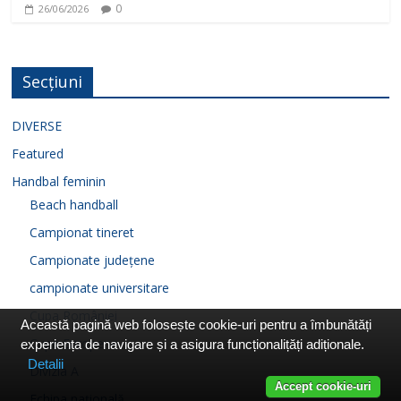
0
26/06/2026
Secțiuni
DIVERSE
Featured
Handbal feminin
Beach handball
Campionat tineret
Campionate județene
campionate universitare
Cupa României
Această pagină web folosește cookie-uri pentru a îmbunătăți
Cupe Europene
experiența de navigare și a asigura funcționalițăți adiționale.
Detalii
Divizia A
Accept cookie-uri
Echipa națională