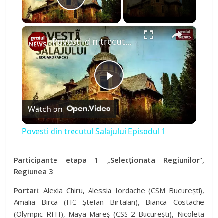
Play Video
×
Povesti din trecutul Salajului Episodul 1
P
Watch on
l
Povesti din trecutul Salajului Episodul 1
a
Participante etapa 1 „Selecționata Regiunilor”,
Regiunea 3
y
Portari
: Alexia Chiru, Alessia Iordache (CSM București),
V
Amalia Birca (HC Ștefan Birtalan), Bianca Costache
(Olympic RFH), Maya Mareș (CSS 2 București), Nicoleta