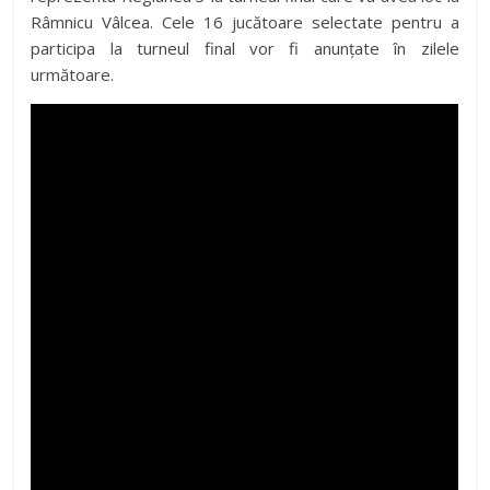
Râmnicu Vâlcea. Cele 16 jucătoare selectate pentru a
participa la turneul final vor fi anunțate în zilele
următoare.