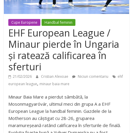
Cupe Europene
Handbal feminin
EHF European League /
Minaur pierde în Ungaria
și ratează calificarea în
sferturi
21/02/2026
Cristian Alexoae
Niciun comentariu
ehf
,
european league
minaur baia mare
Minaur Baia Mare a pierdut sâmbătă, la
Mosonmagyaróvár, ultimul meci din grupa A a EHF
European League la handbal feminin. Gazdele de la
Motherson au câștigat cu 28-26, gruparea
maramureșeană ratând calificarea în sferturile de finală.
Evoluția foarte bună a Yuliyei Dumanska nu a fost