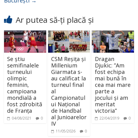
București
→
Ar putea să-ți placă și
Se știu
CSM Reșița și
Dragan
semifinalele
Millenium
Djukic: ”Am
turneului
Giarmata s-
fost echipa
olimpic
au calificat la
mai bună în
feminin,
turneul final
cea mai mare
campioana
al
parte a
mondială a
Campionatul
jocului și am
fost zdrobită
ui Național
meritat
de Franța
de Handbal
victoria”
al Junioarelor
04/08/2021
0
22/04/2019
0
IV
11/05/2026
0