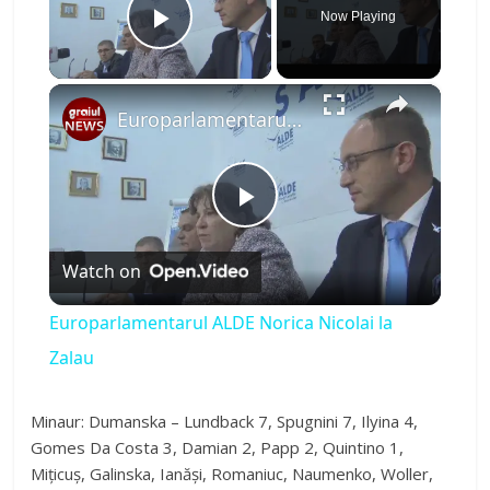
Now Playing
Play Video
×
Europarlamentarul ALDE Norica Nicolai la Zalau
P
Watch on
l
Europarlamentarul ALDE Norica Nicolai la
a
Zalau
y
Minaur: Dumanska – Lundback 7, Spugnini 7, Ilyina 4,
Gomes Da Costa 3, Damian 2, Papp 2, Quintino 1,
Mițicuș, Galinska, Ianăși, Romaniuc, Naumenko, Woller,
V