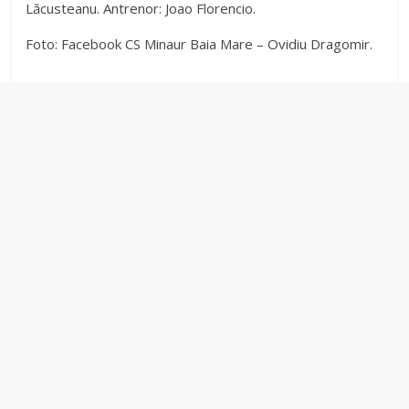
Lăcusteanu. Antrenor: Joao Florencio.
Foto: Facebook CS Minaur Baia Mare – Ovidiu Dragomir.
i
d
e
o