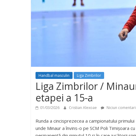
Handbal masculin
Liga Zimbrilor
Liga Zimbrilor / Minaur
etapei a 15-a
01/03/2026
Cristian Alexoae
Niciun comentari
Runda a cincisprezecea a campionatului primului 
unde Minaur a învins-o pe SCM Poli Timișoara cu
permanență din minutul 10 și în care jucătorii rom