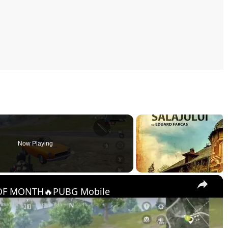
Now Playing
×
OF MONTH🔥PUBG Mobile