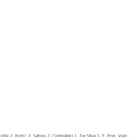
lța 2, Kotrc 2, Sabou 2, Cumpănici 1, Da Silva 1, E. Pop, Vujic,