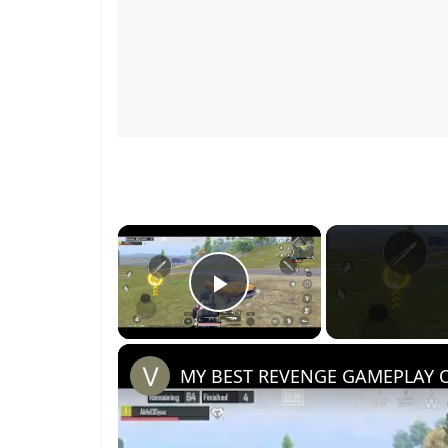
×
Play Video
MY BEST REVENGE GAMEPLAY 