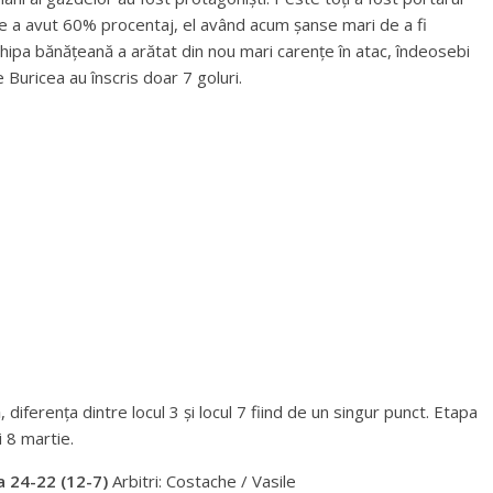
re a avut 60% procentaj, el având acum șanse mari de a fi
chipa bănățeană a arătat din nou mari carențe în atac, îndeosebi
 Buricea au înscris doar 7 goluri.
diferența dintre locul 3 și locul 7 fiind de un singur punct. Etapa
 8 martie.
a 24-22 (12-7)
Arbitri: Costache / Vasile