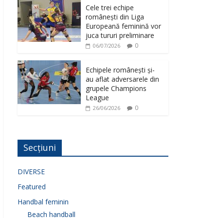
Cele trei echipe
românești din Liga
Europeană feminină vor
juca tururi preliminare
0
06/07/2026
Echipele românești și-
au aflat adversarele din
grupele Champions
League
0
26/06/2026
Secțiuni
DIVERSE
Featured
Handbal feminin
Beach handball