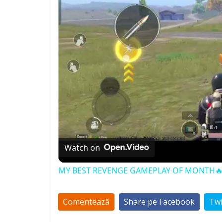
Watch on
MY BEST REVENGE GAMEPLAY OF MONTH🔥
Comentează
Share pe Facebook
Twi