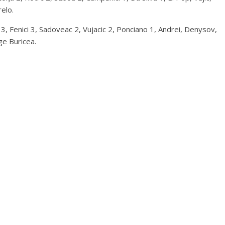
elo.
ic 3, Fenici 3, Sadoveac 2, Vujacic 2, Ponciano 1, Andrei, Denysov,
ge Buricea.