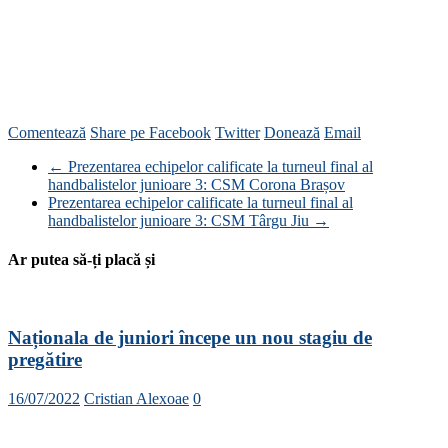
Comentează
Share pe Facebook
Twitter
Donează
Email
←
Prezentarea echipelor calificate la turneul final al
handbalistelor junioare 3: CSM Corona Brașov
Prezentarea echipelor calificate la turneul final al
handbalistelor junioare 3: CSM Târgu Jiu
→
Ar putea să-ți placă și
Naționala de juniori începe un nou stagiu de
pregătire
16/07/2022
Cristian Alexoae
0