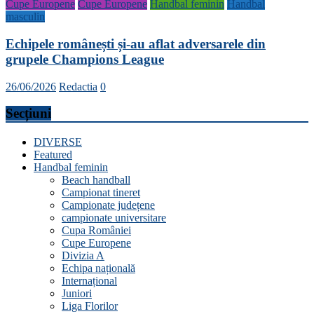
Cupe Europene
Cupe Europene
Handbal feminin
Handbal
masculin
Echipele românești și-au aflat adversarele din
grupele Champions League
26/06/2026
Redactia
0
Secțiuni
DIVERSE
Featured
Handbal feminin
Beach handball
Campionat tineret
Campionate județene
campionate universitare
Cupa României
Cupe Europene
Divizia A
Echipa națională
Internațional
Juniori
Liga Florilor