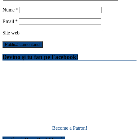
Nume
*
Email
*
Site web
Devino și tu fan pe Facebook!
Become a Patron!