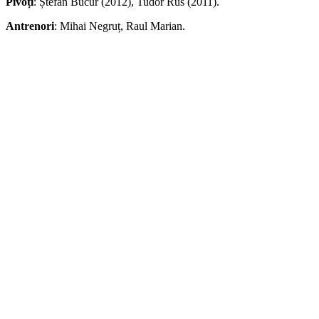
Pivoți
: Ștefan Bucur (2012), Tudor Rus (2011).
Antrenori
: Mihai Negruț, Raul Marian.