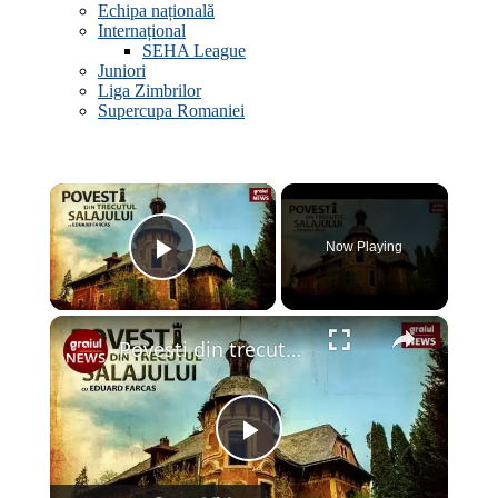
Echipa națională
Internațional
SEHA League
Juniori
Liga Zimbrilor
Supercupa Romaniei
×
Now Playing
Play Video
×
Povesti din trecutul Salajului Episodul 1
Play