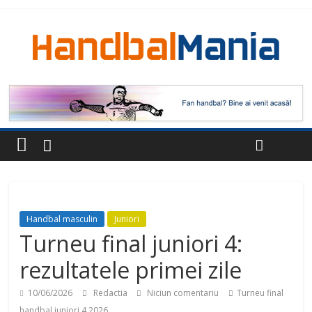
Handbal masculin
Juniori
Turneu final juniori 4:
rezultatele primei zile
10/06/2026
Redactia
Niciun comentariu
Turneu final
handbal juniori 4 2026