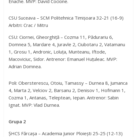
Enache. MVP: David Cocione.
CSU Suceava – SCM Politehnica Timișoara 32-21 (16-9)
Arbitri: Crac / Mitru
CSU: Ciornei, Gheorghiță – Cozma 11, Pădurariu 6,
Domnea 5, Mardare 4, Juravle 2, Ciubotaru 2, Vatamanu
1, Grosu 1, Andronic, Loluța, Munteanu, Iftode,
Macoviciuc, Sidor. Antrenor: Emanuel Huțuleac. MVP:
Adrian Domnea.
Poli: Obersterescu, Otoiu, Tamassy – Durnea 8, Jumanca
4, Marta 2, Velciov 2, Barsanu 2, Denisov 1, Hofmann 1,
Cozma 1, Antanas, Teleptean, Iepan. Antrenor: Sabin
Ignat. MVP: Vlad Durnea.
Grupa 2
ȘHCS Fărcașa – Academia Junior Ploiești 25-25 (12-13)