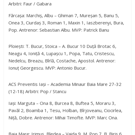
Arbitri: Faur / Gabara
Fărcașa: Marchiș, Albu – Ghiman 7, Mureșan 5, Banu 5,
Onea 3, Ciurdaș 3, Roman 1, Maxin 1, Iaszberenyi, Bura,
Pop. Antrenor: Sebastian Albu. MVP: Patrick Banu
Ploiești: T. Bucur, Stoica – A. Bucur 10 Duță Brotac 6,
Neagu 4, Ioniță 4, Lupașcu 1, Popa, Tatu, Cristescu,
Nedelcu, Breazu, Bîrlă, Costache, Apostol. Antrenor:
Ionuț Georgescu. MVP: Antonio Bucur.
ACS Preventis Iași – Academia Minaur Baia Mare 27-32
(12-18) Arbitri: Pop / Stancu
Iași: Marguta – Ona 8, Burcea 8, Buftea 5, Moraru 3,
Pavăl 2, Boamba 1, Tesu, Holban, Bîrjoveanu, Ciocirlea,
Niță, Dobre. Antrenor: Mihai Timofte. MVP: Marc Ona.
Baia Mare: Irimuș, Bledea – Vaida 9, M. Pop 7, B. Biriș 6,