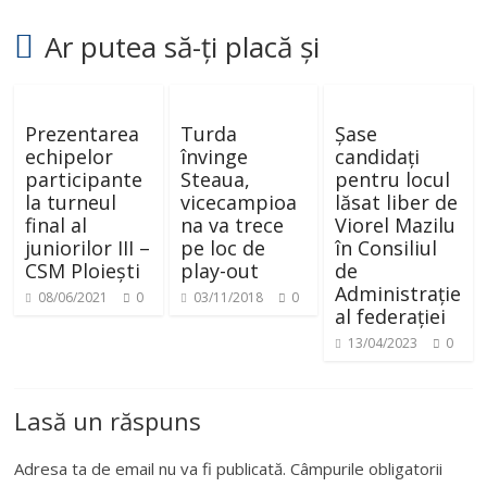
Ar putea să-ți placă și
Prezentarea
Turda
Șase
echipelor
învinge
candidați
participante
Steaua,
pentru locul
la turneul
vicecampioa
lăsat liber de
final al
na va trece
Viorel Mazilu
juniorilor III –
pe loc de
în Consiliul
CSM Ploiești
play-out
de
Administrație
08/06/2021
0
03/11/2018
0
al federației
13/04/2023
0
Lasă un răspuns
Adresa ta de email nu va fi publicată.
Câmpurile obligatorii