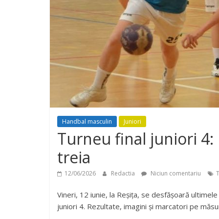
Handbal masculin
Juniori
Turneu final juniori 4: 
treia
12/06/2026
Redactia
Niciun comentariu
T
Vineri, 12 iunie, la Reșița, se desfășoară ultimele
juniori 4. Rezultate, imagini și marcatori pe măsur