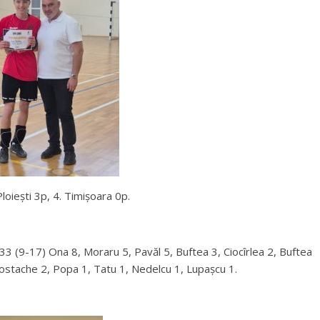
 Ploiești 3p, 4. Timișoara 0p.
33 (9-17) Ona 8, Moraru 5, Pavăl 5, Buftea 3, Ciocîrlea 2, Buftea
Costache 2, Popa 1, Tatu 1, Nedelcu 1, Lupașcu 1.