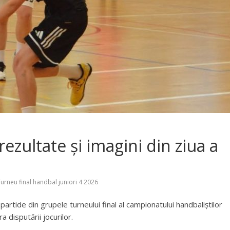
rezultate și imagini din ziua a
urneu final handbal juniori 4 2026
 partide din grupele turneului final al campionatului handbaliștilor
a disputării jocurilor.