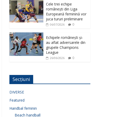
Cele trei echipe
românești din Liga
Europeană feminină vor
juca tururi preliminare
0
06/07/2026
Echipele românești și-
au aflat adversarele din
grupele Champions
League
0
26/06/2026
Secțiuni
DIVERSE
Featured
Handbal feminin
Beach handball