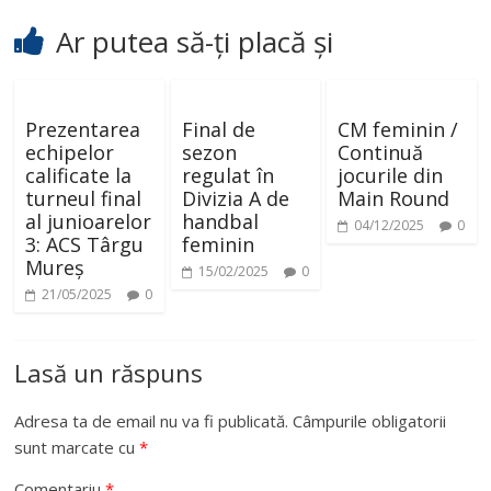
Ar putea să-ți placă și
Prezentarea
Final de
CM feminin /
echipelor
sezon
Continuă
calificate la
regulat în
jocurile din
turneul final
Divizia A de
Main Round
al junioarelor
handbal
04/12/2025
0
3: ACS Târgu
feminin
Mureș
15/02/2025
0
21/05/2025
0
Lasă un răspuns
Adresa ta de email nu va fi publicată.
Câmpurile obligatorii
sunt marcate cu
*
Comentariu
*