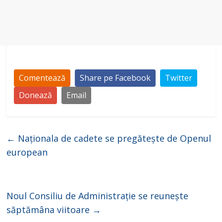
Comentează
Share pe Facebook
Twitter
Donează
Email
←
Naționala de cadete se pregătește de Openul
european
Noul Consiliu de Administrație se reunește
săptămâna viitoare
→