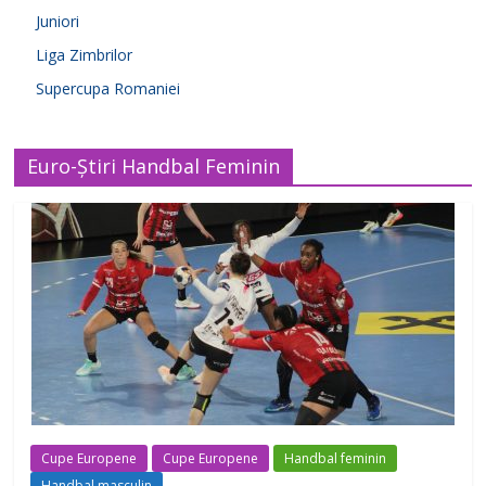
Juniori
Liga Zimbrilor
Supercupa Romaniei
Euro-Știri Handbal Feminin
Cupe Europene
Cupe Europene
Handbal feminin
Handbal masculin