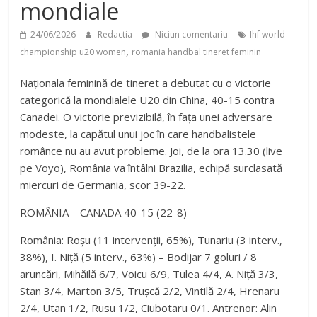
mondiale
24/06/2026
Redactia
Niciun comentariu
Ihf world
,
championship u20 women
romania handbal tineret feminin
Naționala feminină de tineret a debutat cu o victorie
categorică la mondialele U20 din China, 40-15 contra
Canadei. O victorie previzibilă, în fața unei adversare
modeste, la capătul unui joc în care handbalistele
românce nu au avut probleme. Joi, de la ora 13.30 (live
pe Voyo), România va întâlni Brazilia, echipă surclasată
miercuri de Germania, scor 39-22.
ROMÂNIA – CANADA 40-15 (22-8)
România: Roșu (11 intervenții, 65%), Tunariu (3 interv.,
38%), I. Niță (5 interv., 63%) – Bodijar 7 goluri / 8
aruncări, Mihăilă 6/7, Voicu 6/9, Tulea 4/4, A. Niță 3/3,
Stan 3/4, Marton 3/5, Trușcă 2/2, Vintilă 2/4, Hrenaru
2/4, Utan 1/2, Rusu 1/2, Ciubotaru 0/1. Antrenor: Alin