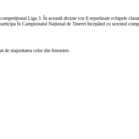
mpetițional Liga 3. În această divizie vor fi repartizate echipele clasate
articipa în Campionatul Național de Tineret începând cu sezonul compet
tat de majoritatea celor din fenomen.