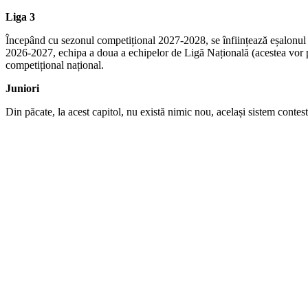
Liga 3
Începând cu sezonul competițional 2027-2028, se înființează eșalonul co
2026-2027, echipa a doua a echipelor de Ligă Națională (acestea vor p
competițional național.
Juniori
Din păcate, la acest capitol, nu există nimic nou, același sistem contes