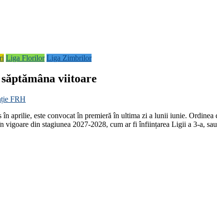
ri
Liga Florilor
Liga Zimbrilor
e săptămâna viitoare
ație FRH
n aprilie, este convocat în premieră în ultima zi a lunii iunie. Ordinea 
 vigoare din stagiunea 2027-2028, cum ar fi înființarea Ligii a 3-a, sau