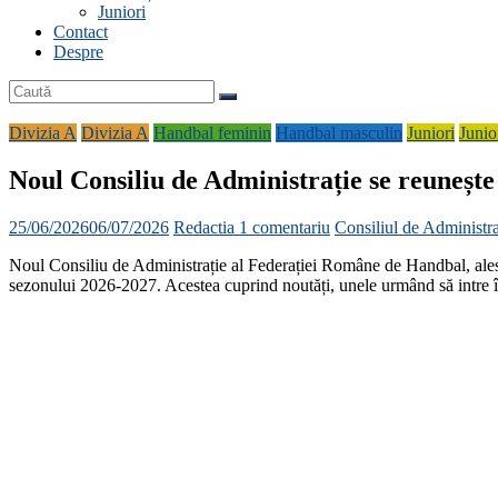
Juniori
Contact
Despre
Divizia A
Divizia A
Handbal feminin
Handbal masculin
Juniori
Junio
Noul Consiliu de Administrație se reuneșt
25/06/2026
06/07/2026
Redactia
1 comentariu
Consiliul de Administr
Noul Consiliu de Administrație al Federației Române de Handbal, ales î
sezonului 2026-2027. Acestea cuprind noutăți, unele urmând să intre în