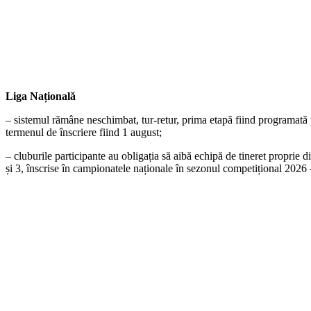
Liga Națională
– sistemul rămâne neschimbat, tur-retur, prima etapă fiind programată p
termenul de înscriere fiind 1 august;
– cluburile participante au obligația să aibă echipă de tineret proprie
și 3, înscrise în campionatele naționale în sezonul competițional 2026