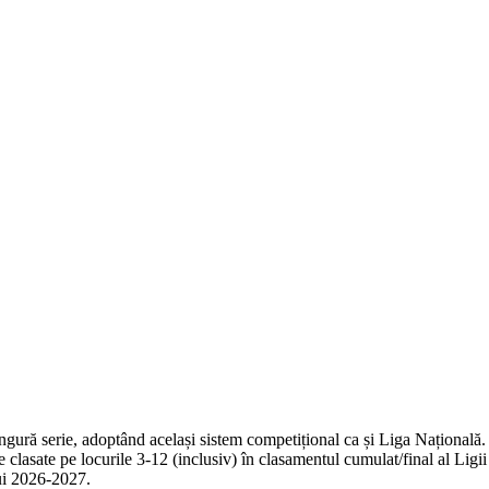
ingură serie, adoptând același sistem competițional ca și Liga Național
ele clasate pe locurile 3-12 (inclusiv) în clasamentul cumulat/final al Li
lui 2026-2027.