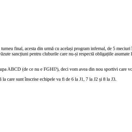
turneu final, acesta din urmă cu același program infernal, de 5 meciuri î
văzute sancțiuni pentru cluburile care nu-și respectă obligațiile asumate l
 Cupa ABCD (de ce nu e FGHI?), deci vom avea din nou sportivi care vor
a care sunt înscrise echipele va fi de 6 la J1, 7 la J2 și 8 la J3.