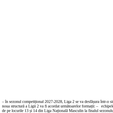
– în sezonul competițional 2027-2028, Liga 2 se va desfășura într-o s
noua structură a Ligii 2 va fi acordat următoarelor formații: – ⁠ ⁠ echip
de pe locurile 13 și 14 din Liga Națională Masculin la finalul sezonu