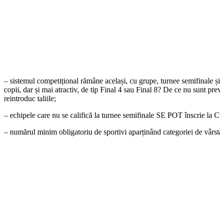
– sistemul competițional rămâne același, cu grupe, turnee semifinale și 
copii, dar și mai atractiv, de tip Final 4 sau Final 8? De ce nu sunt pre
reintroduc taliile;
– echipele care nu se califică la turnee semifinale SE POT înscrie la
– numărul minim obligatoriu de sportivi aparținând categoriei de vârstă l