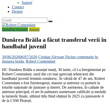
Juniori
Contact
Despre
Handbal feminin
Juniori
Dunărea Brăila a făcut transferul verii în
handbalul juvenil
30/06/2026
06/07/2026
Cristian Alexoae
Niciun comentariu
hc
dunarea braila
,
Robert Comendant
HC Dunărea Brăila a anunțat marți, 30 iunie, că l-a înregimentat pe
Robert Comendant, unul din cei mai apreciați tehnicieni din
handbalul juvenil feminin românesc. În vârstă de 47 de ani, Robert
Comendant a fost fizioterapeut, maseur și antrenor cu portarii la
loturile naționale de junioare și tineret. De asemenea, în calitate de
antrenor principal, el are în palmares numeroase calificări și medalii
la turneele finale, ultimul titlu fiind obținut în 2025 cu junioarele 4
de la CSM Ploiești.