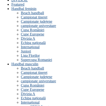
DIVERSE
Featured
Handbal feminin
Beach handball
Campionat tineret
Campionate județene
campionate universitare
Cupa României
Cupe Europene
Divizia A
Echipa națională
Internațional
Juniori
Liga Florilor
Supercupa Romaniei
Handbal masculin
Beach handball
Campionat tineret
Campionate județene
campionate universitare
Cupa României
Cupe Europene
Divizia A
Echipa națională
Internațional