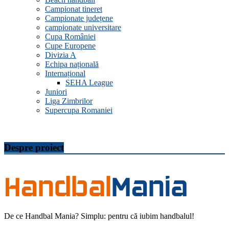
Campionat tineret
Campionate județene
campionate universitare
Cupa României
Cupe Europene
Divizia A
Echipa națională
Internațional
SEHA League
Juniori
Liga Zimbrilor
Supercupa Romaniei
Despre proiect
De ce Handbal Mania? Simplu: pentru că iubim handbalul!