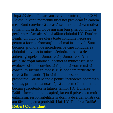
După 23 de ani în care am activat neîntrerupt la CSM
Ploiești, a venit momentul unei noi provocări în cariera
mea. Sunt convins că această schimbare mă va motiva
și mai mult să dau tot ce am mai bun și să continui să
performez. Am ales să mă alătur clubului HC Dunărea
Brăila, un club care oferă toate condițiile necesare
pentru a face performanță la cel mai înalt nivel. Sunt
bucuros și onorat de încrederea pe care conducerea
clubului a avut-o în mine, oferindu-mi șansa de a
antrena grupele de Junioare 2 și Junioare 3. Am întâlnit
aici niște copii minunați, dornici să muncească și să
evolueze și sunt convins că împreună vom reuși să
construim lucruri frumoase și să obținem rezultate de
care să fim mândri. Țin să îi mulțumesc domnului
președinte Adrian Manole pentru încrederea acordată și
sper ca, prin munca noastră, să aducem cât mai multe
bucurii suporterilor și tuturor fanilor HC Dunărea
Brăila. Începe un nou capitol, iar eu îl privesc cu mult
entuziasm, responsabilitate și dorința de a demonstra că
am făcut alegerea potrivită. Hai, HC Dunărea Brăila!
Robert Comendant