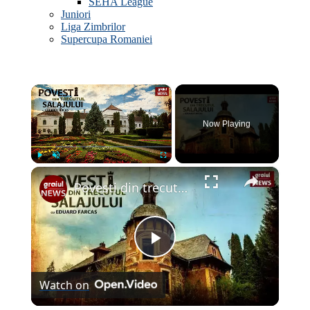
SEHA League
Juniori
Liga Zimbrilor
Supercupa Romaniei
×
Now Playing
×
Play
Unmute
Fullscreen
Povesti din trecutul Salajului Episodul 1
Play
Watch on
Video