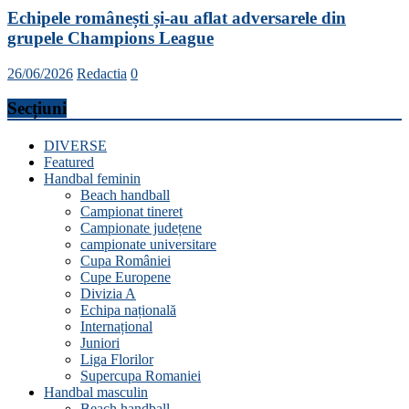
Echipele românești și-au aflat adversarele din
grupele Champions League
26/06/2026
Redactia
0
Secțiuni
DIVERSE
Featured
Handbal feminin
Beach handball
Campionat tineret
Campionate județene
campionate universitare
Cupa României
Cupe Europene
Divizia A
Echipa națională
Internațional
Juniori
Liga Florilor
Supercupa Romaniei
Handbal masculin
Beach handball