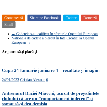
Comentează
Share pe Facebook
Twitter
Donează
Email
←
Cadetele s-au calificat în sferturile Openului European
Naționala de cadete a pierdut în fața Croației la Openul
European
→
Ar putea să-ți placă și
Cupa 24 Ianuarie junioare 4 – rezultate și imagini
24/01/2023
Cristian Alexoae
0
Antrenorul Daciei Mioveni, acuzat de președintele
clubului că are un ”comportament indecent” și
somat să-și dea demisia