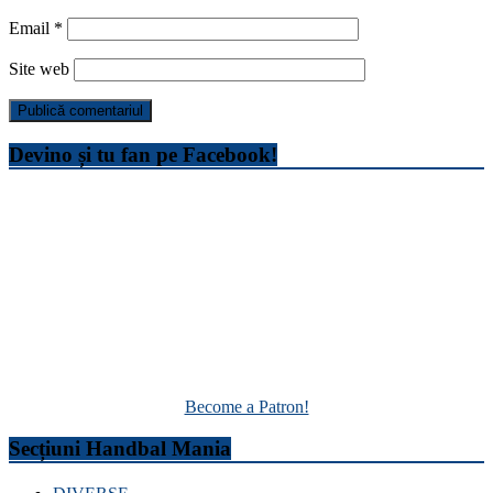
Email
*
Site web
Devino și tu fan pe Facebook!
Become a Patron!
Secțiuni Handbal Mania