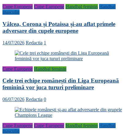
Cupe Europene
Cupe Europene
Handbal feminin
Handbal
masculin
Vâlcea, Corona și Potaissa și-au aflat primele
adversare din cupele europene
14/07/2026
Redactia
1
Cupe Europene
Handbal feminin
Cele trei echipe românești din Liga Europeană
feminină vor juca tururi preliminare
06/07/2026
Redactia
0
Cupe Europene
Cupe Europene
Handbal feminin
Handbal
masculin