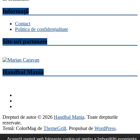
Informații
Contact
Politica de confidențialitate
Site-uri partenere
Handbal Mania
Drepturi de autor © 2026
Handbal Mania
. Toate drepturile
rezervate.
Temă: ColorMag de
ThemeGrill
. Propulsat de
WordPress
.
Această pagină web folosește cookie-uri pentru a îmbunătăți experiența