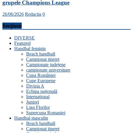
grupele Champions League
26/06/2026
Redactia
0
Secțiuni
DIVERSE
Featured
Handbal feminin
Beach handball
Campionat tineret
Campionate județene
campionate universitare
Cupa României
Cupe Europene
Divizia A
Echipa națională
Internațional
Juniori
Liga Florilor
Supercupa Romaniei
Handbal masculin
Beach handball
Campionat tineret