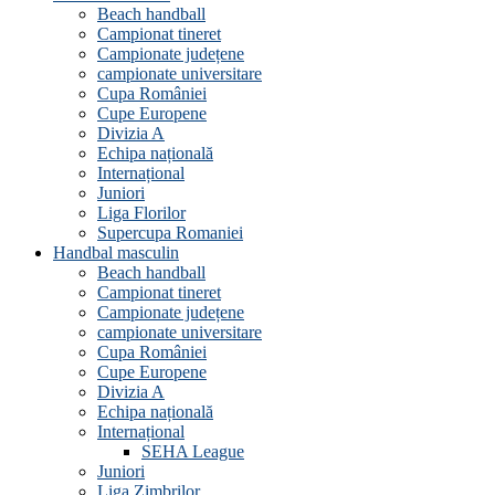
Beach handball
Campionat tineret
Campionate județene
campionate universitare
Cupa României
Cupe Europene
Divizia A
Echipa națională
Internațional
Juniori
Liga Florilor
Supercupa Romaniei
Handbal masculin
Beach handball
Campionat tineret
Campionate județene
campionate universitare
Cupa României
Cupe Europene
Divizia A
Echipa națională
Internațional
SEHA League
Juniori
Liga Zimbrilor