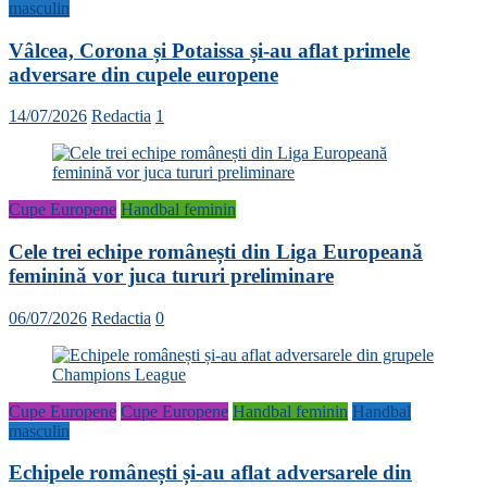
masculin
Vâlcea, Corona și Potaissa și-au aflat primele
adversare din cupele europene
14/07/2026
Redactia
1
Cupe Europene
Handbal feminin
Cele trei echipe românești din Liga Europeană
feminină vor juca tururi preliminare
06/07/2026
Redactia
0
Cupe Europene
Cupe Europene
Handbal feminin
Handbal
masculin
Echipele românești și-au aflat adversarele din