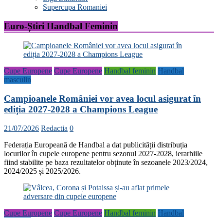
Supercupa Romaniei
Euro-Știri Handbal Feminin
Cupe Europene
Cupe Europene
Handbal feminin
Handbal
masculin
Campioanele României vor avea locul asigurat în
ediția 2027-2028 a Champions League
21/07/2026
Redactia
0
Federația Europeană de Handbal a dat publicității distribuția
locurilor în cupele europene pentru sezonul 2027-2028, ierarhiile
fiind stabilite pe baza rezultatelor obținute în sezoanele 2023/2024,
2024/2025 și 2025/2026.
Cupe Europene
Cupe Europene
Handbal feminin
Handbal