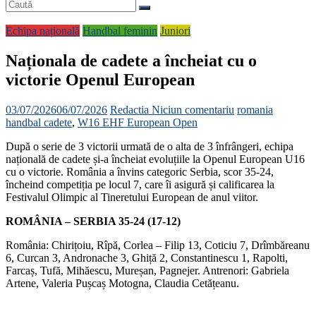
Echipa națională
Handbal feminin
Juniori
Naționala de cadete a încheiat cu o
victorie Openul European
03/07/2026
06/07/2026
Redactia
Niciun comentariu
romania
handbal cadete
,
W16 EHF European Open
După o serie de 3 victorii urmată de o alta de 3 înfrângeri, echipa
națională de cadete și-a încheiat evoluțiile la Openul European U16
cu o victorie. România a învins categoric Serbia, scor 35-24,
încheind competiția pe locul 7, care îi asigură și calificarea la
Festivalul Olimpic al Tineretului European de anul viitor.
ROMÂNIA – SERBIA 35-24 (17-12)
România: Chirițoiu, Rîpă, Corlea – Filip 13, Coticiu 7, Drîmbăreanu
6, Curcan 3, Andronache 3, Ghiță 2, Constantinescu 1, Rapolti,
Farcaș, Tufă, Mihăescu, Mureșan, Pagnejer. Antrenori: Gabriela
Artene, Valeria Pușcaș Motogna, Claudia Cetățeanu.