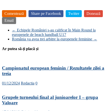
Comentează
Share pe Facebook
Twitter
Donează
Email
←
Echipele României s-au calificat în Main Round la
europenele de beach handball U17
România va avea trei arbitre la europenele feminine
→
Ar putea să-ți placă și
Campionatul european feminin / Rezultatele zilei a
treia
01/12/2024
Redactia
0
Grupele turneului final al junioarelor I – grupa
Valoare