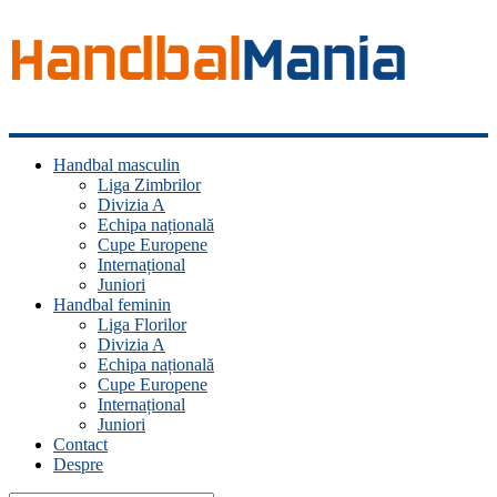
Handbal
Handbal masculin
Mania
Liga Zimbrilor
Divizia A
Fan
Echipa națională
handbal?
Cupe Europene
Ești
Internațional
acasă!
Juniori
Handbal feminin
Liga Florilor
Divizia A
Echipa națională
Cupe Europene
Internațional
Juniori
Contact
Despre