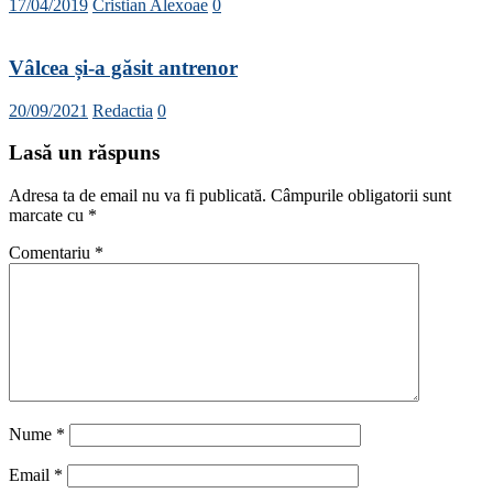
17/04/2019
Cristian Alexoae
0
Vâlcea și-a găsit antrenor
20/09/2021
Redactia
0
Lasă un răspuns
Adresa ta de email nu va fi publicată.
Câmpurile obligatorii sunt
marcate cu
*
Comentariu
*
Nume
*
Email
*