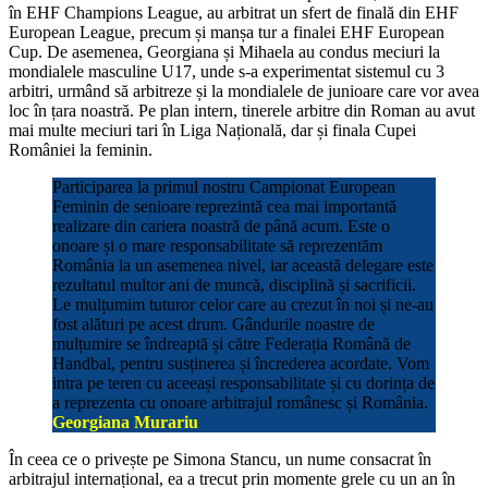
în EHF Champions League, au arbitrat un sfert de finală din EHF
European League, precum și manșa tur a finalei EHF European
Cup. De asemenea, Georgiana și Mihaela au condus meciuri la
mondialele masculine U17, unde s-a experimentat sistemul cu 3
arbitri, urmând să arbitreze și la mondialele de junioare care vor avea
loc în țara noastră. Pe plan intern, tinerele arbitre din Roman au avut
mai multe meciuri tari în Liga Națională, dar și finala Cupei
României la feminin.
Participarea la primul nostru Campionat European
Feminin de senioare reprezintă cea mai importantă
realizare din cariera noastră de până acum. Este o
onoare și o mare responsabilitate să reprezentăm
România la un asemenea nivel, iar această delegare este
rezultatul multor ani de muncă, disciplină și sacrificii.
Le mulțumim tuturor celor care au crezut în noi și ne-au
fost alături pe acest drum. Gândurile noastre de
mulțumire se îndreaptă și către Federația Română de
Handbal, pentru susținerea și încrederea acordate. Vom
intra pe teren cu aceeași responsabilitate și cu dorința de
a reprezenta cu onoare arbitrajul românesc și România.
Georgiana Murariu
În ceea ce o privește pe Simona Stancu, un nume consacrat în
arbitrajul internațional, ea a trecut prin momente grele cu un an în