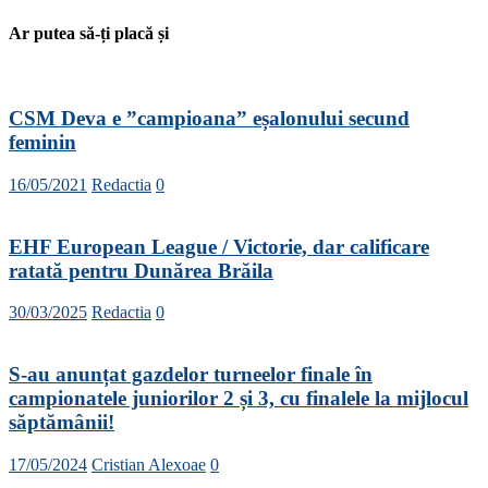
Ar putea să-ți placă și
CSM Deva e ”campioana” eșalonului secund
feminin
16/05/2021
Redactia
0
EHF European League / Victorie, dar calificare
ratată pentru Dunărea Brăila
30/03/2025
Redactia
0
S-au anunțat gazdelor turneelor finale în
campionatele juniorilor 2 și 3, cu finalele la mijlocul
săptămânii!
17/05/2024
Cristian Alexoae
0