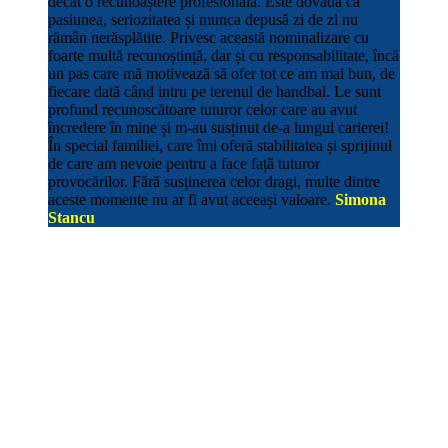
decât o recunoaștere profesională. Este dovada că
pasiunea, seriozitatea și munca depusă zi de zi nu
rămân nerăsplătite. Privesc această nominalizare cu
foarte multă recunoștință, dar și cu responsabilitate, încă
un pas care mă motivează să ofer tot ce am mai bun, de
fiecare dată când intru pe terenul de handbal. Le sunt
profund recunoscătoare tuturor celor care au avut
încredere în mine și m-au susținut de-a lungul carierei!
În special familiei, care îmi oferă stabilitatea și sprijinul
de care am nevoie pentru a face față tuturor
provocărilor. Fără susținerea celor dragi, multe dintre
aceste momente nu ar fi avut aceeași valoare.
Simona
Stancu