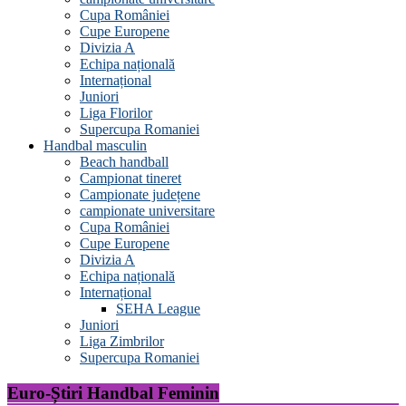
Cupa României
Cupe Europene
Divizia A
Echipa națională
Internațional
Juniori
Liga Florilor
Supercupa Romaniei
Handbal masculin
Beach handball
Campionat tineret
Campionate județene
campionate universitare
Cupa României
Cupe Europene
Divizia A
Echipa națională
Internațional
SEHA League
Juniori
Liga Zimbrilor
Supercupa Romaniei
Euro-Știri Handbal Feminin