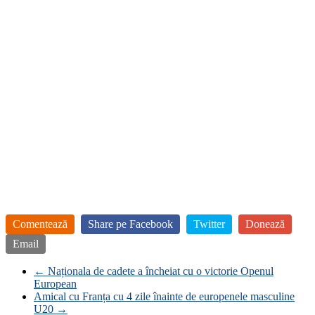
Comentează
Share pe Facebook
Twitter
Donează
Email
←
Naționala de cadete a încheiat cu o victorie Openul
European
Amical cu Franța cu 4 zile înainte de europenele masculine
U20
→