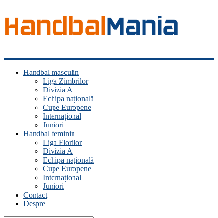
Handbal
Handbal masculin
Mania
Liga Zimbrilor
Divizia A
Fan
Echipa națională
handbal?
Cupe Europene
Ești
Internațional
acasă!
Juniori
Handbal feminin
Liga Florilor
Divizia A
Echipa națională
Cupe Europene
Internațional
Juniori
Contact
Despre