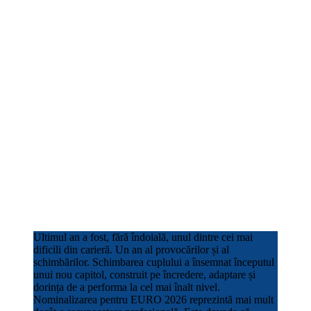
Ultimul an a fost, fără îndoială, unul dintre cei mai
dificili din carieră. Un an al provocărilor și al
schimbărilor. Schimbarea cuplului a însemnat începutul
unui nou capitol, construit pe încredere, adaptare și
dorința de a performa la cel mai înalt nivel.
Nominalizarea pentru EURO 2026 reprezintă mai mult