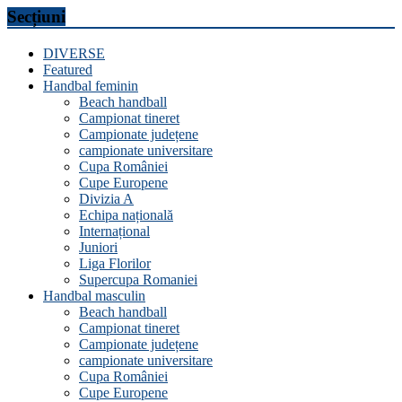
Secțiuni
DIVERSE
Featured
Handbal feminin
Beach handball
Campionat tineret
Campionate județene
campionate universitare
Cupa României
Cupe Europene
Divizia A
Echipa națională
Internațional
Juniori
Liga Florilor
Supercupa Romaniei
Handbal masculin
Beach handball
Campionat tineret
Campionate județene
campionate universitare
Cupa României
Cupe Europene