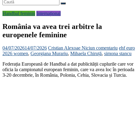
Handbal feminin
Internațional
România va avea trei arbitre la
europenele feminine
04/07/2026
14/07/2026
Cristian Alexoae
Niciun comentariu
ehf euro
2026 women
,
Georgiana Murariu
,
Mihaela Chiruță
,
simona stancu
Federația Europeană de Handbal a dat publicității cuplurile care vor
oficia la campionatul european feminin, care va avea loc în perioada
3-20 decembrie, în România, Polonia, Cehia, Slovacia și Turcia.