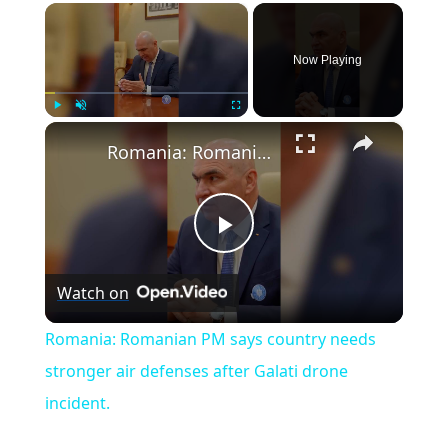
×
Now Playing
×
Play
Unmute
Fullscreen
Romania: Romanian PM says country needs stronger air defenses after Galati drone incident.
Play
Watch on
Video
Romania: Romanian PM says country needs
stronger air defenses after Galati drone
incident.