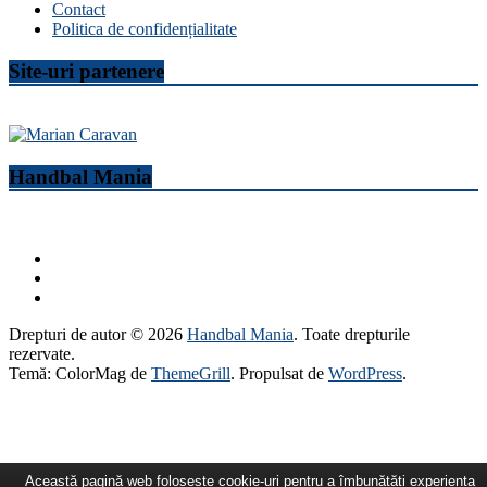
Contact
Politica de confidențialitate
Site-uri partenere
Handbal Mania
Drepturi de autor © 2026
Handbal Mania
. Toate drepturile
rezervate.
Temă: ColorMag de
ThemeGrill
. Propulsat de
WordPress
.
Această pagină web folosește cookie-uri pentru a îmbunătăți experiența