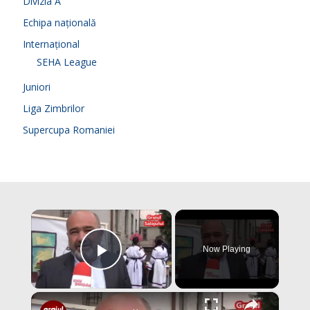
Divizia A
Echipa națională
Internațional
SEHA League
Juniori
Liga Zimbrilor
Supercupa Romaniei
×
Now Playing
Play Video
×