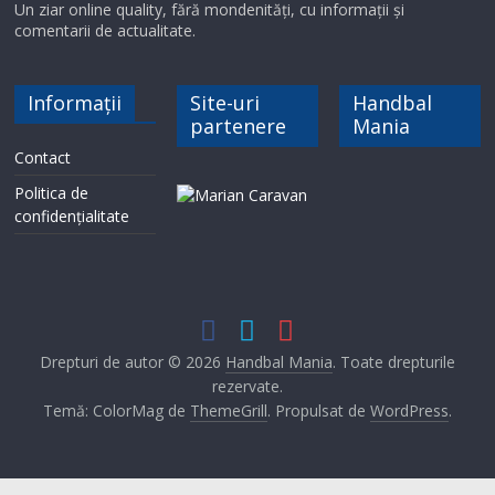
d
Un ziar online quality, fără mondenități, cu informații și
comentarii de actualitate.
e
Informații
Site-uri
Handbal
partenere
Mania
o
Contact
Politica de
confidențialitate
Drepturi de autor © 2026
Handbal Mania
. Toate drepturile
rezervate.
Temă: ColorMag de
ThemeGrill
. Propulsat de
WordPress
.