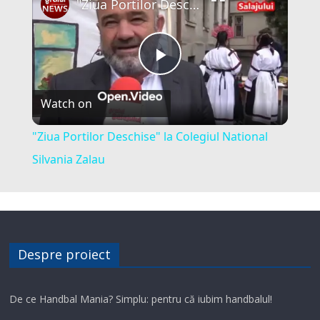
"Ziua Portilor Deschise" la Colegiul National Silvania Zalau
P
Watch on
l
"Ziua Portilor Deschise" la Colegiul National
a
Silvania Zalau
y
V
Despre proiect
i
De ce Handbal Mania? Simplu: pentru că iubim handbalul!