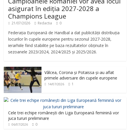
Campioanele României vor avea locul
asigurat în ediția 2027-2028 a
Champions League
21/07/2026
Redactia
0
Federația Europeană de Handbal a dat publicității distribuția
locurilor în cupele europene pentru sezonul 2027-2028,
ierarhiile fiind stabilite pe baza rezultatelor obținute în
sezoanele 2023/2024, 2024/2025 și 2025/2026.
Vâlcea, Corona și Potaissa și-au aflat
primele adversare din cupele europene
1
14/07/2026
Cele trei echipe românești din Liga Europeană feminină vor
juca tururi preliminare
0
06/07/2026