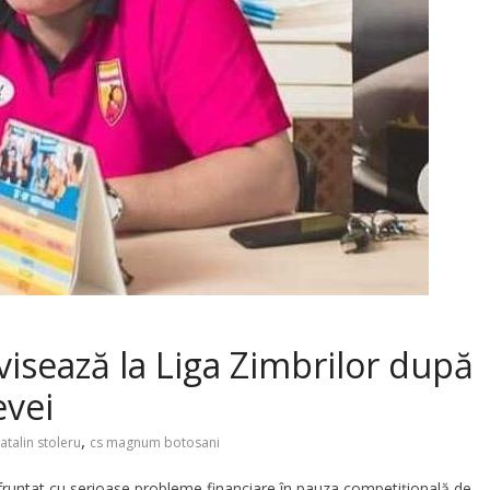
sează la Liga Zimbrilor după
evei
,
atalin stoleru
cs magnum botosani
untat cu serioase probleme financiare în pauza competițională de