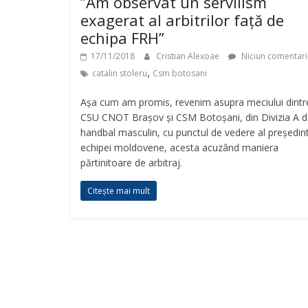
”Am observat un servilism
exagerat al arbitrilor față de
echipa FRH”
17/11/2018
Cristian Alexoae
Niciun comentari
,
catalin stoleru
Csm botosani
Așa cum am promis, revenim asupra meciului dintr
CSU CNOT Brașov și CSM Botoșani, din Divizia A 
handbal masculin, cu punctul de vedere al președint
echipei moldovene, acesta acuzând maniera
părtinitoare de arbitraj.
Citește mai mult