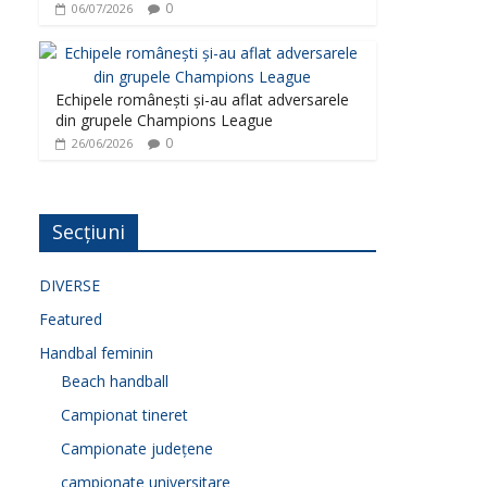
0
06/07/2026
Echipele românești și-au aflat adversarele
din grupele Champions League
0
26/06/2026
Secțiuni
DIVERSE
Featured
Handbal feminin
Beach handball
Campionat tineret
Campionate județene
campionate universitare