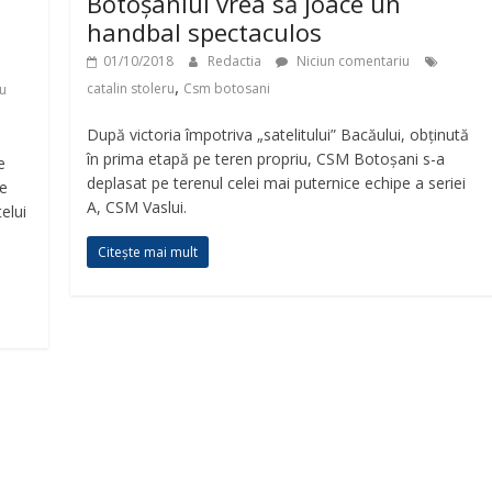
Botoșaniul vrea să joace un
handbal spectaculos
01/10/2018
Redactia
Niciun comentariu
,
catalin stoleru
Csm botosani
u
După victoria împotriva „satelitului” Bacăului, obținută
în prima etapă pe teren propriu, CSM Botoșani s-a
e
deplasat pe terenul celei mai puternice echipe a seriei
de
A, CSM Vaslui.
elui
Citește mai mult