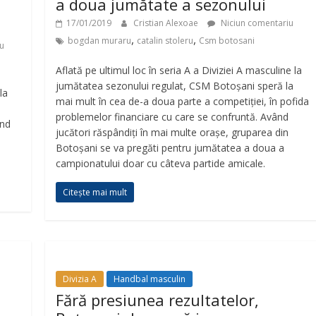
a doua jumătate a sezonului
17/01/2019
Cristian Alexoae
Niciun comentariu
,
,
bogdan muraru
catalin stoleru
Csm botosani
u
Aflată pe ultimul loc în seria A a Diviziei A masculine la
jumătatea sezonului regulat, CSM Botoșani speră la
la
mai mult în cea de-a doua parte a competiției, în pofida
problemelor financiare cu care se confruntă. Având
ind
jucători răspândiți în mai multe orașe, gruparea din
Botoșani se va pregăti pentru jumătatea a doua a
campionatului doar cu câteva partide amicale.
Citește mai mult
Divizia A
Handbal masculin
Fără presiunea rezultatelor,