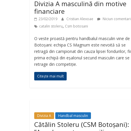
Divizia A masculină din motive
financiare
23/02/2019
Cristian Alexoae
Niciun comentari
,
catalin stoleru
Csm botosani
O veste proastă pentru handbalul masculin vine de 
Botoșani: echipa CS Magnum este nevoită să se
retragă din campionat din cauza lipsei fondurilor, fi
prima echipă din eșalonul secund masculin care se
retrage din competiție.
Citește mai mult
Divizia A
Handbal masculin
Cătălin Stoleru (CSM Botoșani):