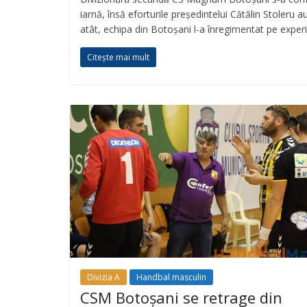
iarnă, însă eforturile președintelui Cătălin Stoleru 
atât, echipa din Botoșani l-a înregimentat pe exper
Citește mai mult
Divizia A
Handbal masculin
CSM Botoșani se retrage din