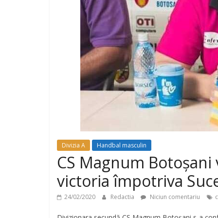
Divizia A
Handbal masculin
CS Magnum Botoșani vi
victoria împotriva Suc
24/02/2020
Redactia
Niciun comentariu
c
Divizionara secundă CS Magnum Botoșani s-a confr