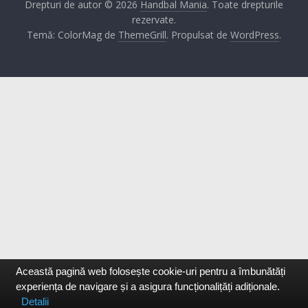
Drepturi de autor © 2026
Handbal Mania
. Toate drepturile
rezervate.
Temă: ColorMag de
ThemeGrill
. Propulsat de
WordPress
.
Această pagină web folosește cookie-uri pentru a îmbunătăți
experiența de navigare și a asigura funcționalițăți adiționale.
Detalii