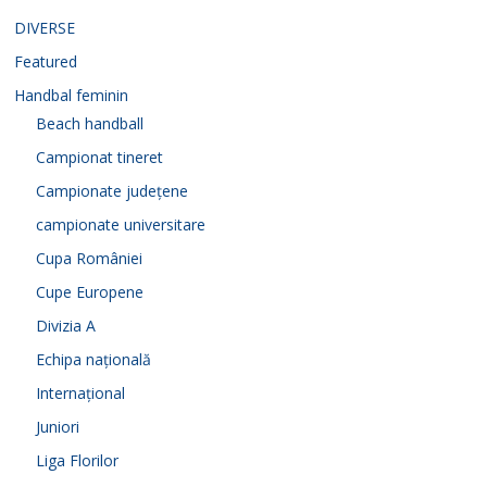
o
DIVERSE
Featured
Handbal feminin
Beach handball
Campionat tineret
Campionate județene
campionate universitare
Cupa României
Cupe Europene
Divizia A
Echipa națională
Internațional
Juniori
Liga Florilor