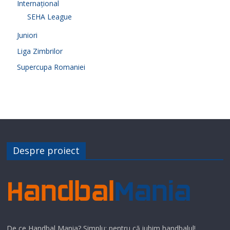
Internațional
SEHA League
Juniori
Liga Zimbrilor
Supercupa Romaniei
Despre proiect
De ce Handbal Mania? Simplu: pentru că iubim handbalul!