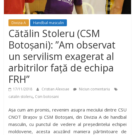
Divizia A
Handbal masculin
Cătălin Stoleru (CSM
Botoșani): ”Am observat
un servilism exagerat al
arbitrilor față de echipa
FRH”
17/11/2018
Cristian Alexoae
Niciun comentariu
,
catalin stoleru
Csm botosani
Așa cum am promis, revenim asupra meciului dintre CSU
CNOT Brașov și CSM Botoșani, din Divizia A de handbal
masculin, cu punctul de vedere al președintelui echipei
moldovene, acesta acuzând maniera părtinitoare de