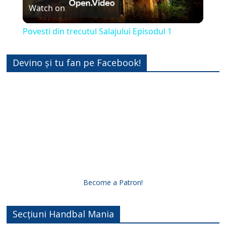
Watch on
l
Povesti din trecutul Salajului Episodul 1
a
Devino și tu fan pe Facebook!
y
V
i
d
Become a Patron!
e
Secțiuni Handbal Mania