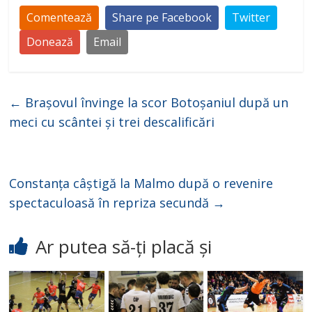
Comentează
Share pe Facebook
Twitter
Donează
Email
←
Brașovul învinge la scor Botoșaniul după un
meci cu scântei și trei descalificări
Constanța câștigă la Malmo după o revenire
spectaculoasă în repriza secundă
→
Ar putea să-ți placă și