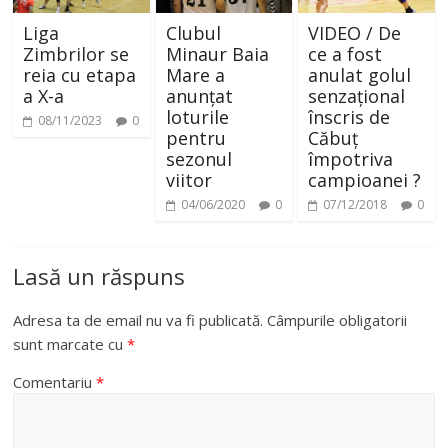
Liga
Clubul
VIDEO / De
Zimbrilor se
Minaur Baia
ce a fost
reia cu etapa
Mare a
anulat golul
a X-a
anunțat
senzațional
loturile
înscris de
08/11/2023
0
pentru
Căbuț
sezonul
împotriva
viitor
campioanei ?
04/06/2020
0
07/12/2018
0
Lasă un răspuns
Adresa ta de email nu va fi publicată.
Câmpurile obligatorii
sunt marcate cu
*
Comentariu
*