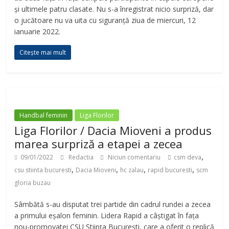
d
și ultimele patru clasate. Nu s-a înregistrat nicio surpriză, dar
o jucătoare nu va uita cu siguranță ziua de miercuri, 12
ianuarie 2022.
e
Citește mai mult
o
Handbal feminin
Liga Florilor
Liga Florilor / Dacia Mioveni a produs
marea surpriză a etapei a zecea
,
09/01/2022
Redactia
Niciun comentariu
csm deva
,
,
,
,
csu stiinta bucuresti
Dacia Mioveni
hc zalau
rapid bucuresti
scm
gloria buzau
Sâmbătă s-au disputat trei partide din cadrul rundei a zecea
a primului eșalon feminin. Lidera Rapid a câștigat în fața
nou-promovatei CSU Știința București, care a oferit o replică