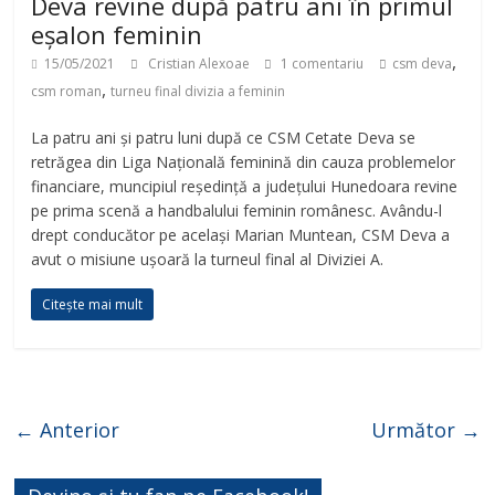
Deva revine după patru ani în primul
eșalon feminin
,
15/05/2021
Cristian Alexoae
1 comentariu
csm deva
,
csm roman
turneu final divizia a feminin
La patru ani și patru luni după ce CSM Cetate Deva se
retrăgea din Liga Națională feminină din cauza problemelor
financiare, muncipiul reședință a județului Hunedoara revine
pe prima scenă a handbalului feminin românesc. Avându-l
drept conducător pe același Marian Muntean, CSM Deva a
avut o misiune ușoară la turneul final al Diviziei A.
Citește mai mult
← Anterior
Următor →