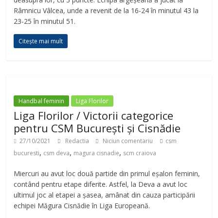
Râmnicu Vâlcea, unde a revenit de la 16-24 în minutul 43 la
23-25 în minutul 51.
Citește mai mult
Handbal feminin
Liga Florilor
Liga Florilor / Victorii categorice
pentru CSM București și Cisnădie
27/10/2021
Redactia
Niciun comentariu
csm
,
,
,
bucuresti
csm deva
magura cisnadie
scm craiova
Miercuri au avut loc două partide din primul eșalon feminin,
contând pentru etape diferite. Astfel, la Deva a avut loc
ultimul joc al etapei a șasea, amânat din cauza participării
echipei Măgura Cisnădie în Liga Europeană.