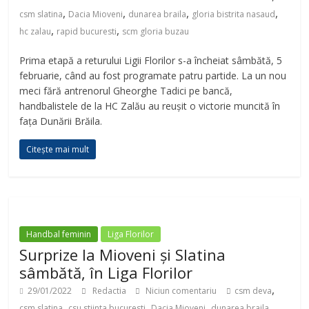
,
,
,
,
csm slatina
Dacia Mioveni
dunarea braila
gloria bistrita nasaud
,
,
hc zalau
rapid bucuresti
scm gloria buzau
Prima etapă a returului Ligii Florilor s-a încheiat sâmbătă, 5
februarie, când au fost programate patru partide. La un nou
meci fără antrenorul Gheorghe Tadici pe bancă,
handbalistele de la HC Zalău au reușit o victorie muncită în
fața Dunării Brăila.
Citește mai mult
Handbal feminin
Liga Florilor
Surprize la Mioveni și Slatina
sâmbătă, în Liga Florilor
,
29/01/2022
Redactia
Niciun comentariu
csm deva
,
,
,
,
csm slatina
csu stiinta bucuresti
Dacia Mioveni
dunarea braila