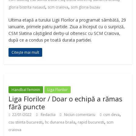
,
,
gloria bistrita nasaud
scm craiova
scm gloria buzau
Ultima etapă a turului Ligii Florilor a programat sâmbătă, 29
ianuarie, primele patru partide. Ziua a început cu o surpriză,
CSM Slatina câștigând derby-ul oltenesc cu SCM Craiova,
după ce a condus pe toată durata partidei.
Citește mai mult
Handbal feminin
Liga Florilor
Liga Florilor / Doar o echipă a rămas
fără puncte
,
22/01/2022
Redactia
Niciun comentariu
csm deva
,
,
,
csu stiinta bucuresti
hc dunarea braila
rapid bucuresti
scm
craiova