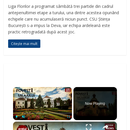
Liga Florilor a programat sâmbătă trei partide din cadrul
antepenultimei etape a turului, una dintre acestea opunând
echipele care nu acumulaseră niciun punct. CSU Știința
București s-a impus la Deva, iar echipa ardeleană este
practic retrogradată după acest joc.
Citește mai mult
×
Now Playing
×
Play
Unmute
Fullscreen