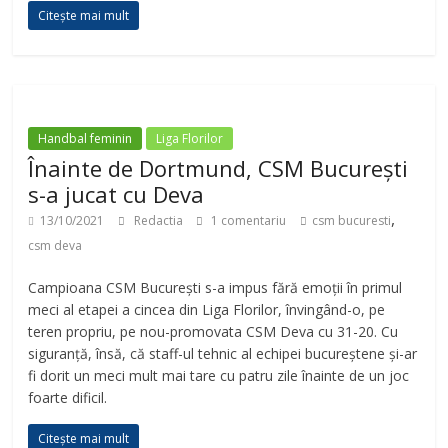
Citește mai mult
Handbal feminin
Liga Florilor
Înainte de Dortmund, CSM București
s-a jucat cu Deva
,
13/10/2021
Redactia
1 comentariu
csm bucuresti
csm deva
Campioana CSM București s-a impus fără emoții în primul
meci al etapei a cincea din Liga Florilor, învingând-o, pe
teren propriu, pe nou-promovata CSM Deva cu 31-20. Cu
siguranță, însă, că staff-ul tehnic al echipei bucureștene și-ar
fi dorit un meci mult mai tare cu patru zile înainte de un joc
foarte dificil.
Citește mai mult