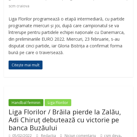
scm craiova
Liga Florilor programează o etapă intermediară, cu partide
programate miercuri și joi, după care campionatul se va
întrerupe pentru partidele echipei naționale cu Danemarca,
din preliminariile EURO 2022. Miercuri, 23 februarie, s-au
disputat cinci partide, iar Gloria Bistrița a confirmat forma
bună pe care o traversează.
Citește mai mult
Handbal feminin
Liga Florilor
Liga Florilor / Brăila pierde la Zalău,
Adi Chiruț debutează cu victorie pe
banca Buzăului
,
05/02/2022
Redactia
Niciun comentariu
csm deva