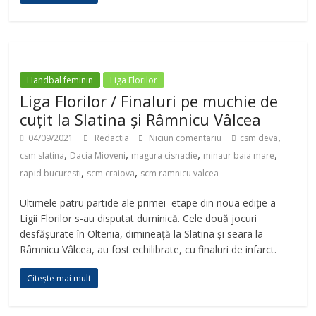
Handbal feminin
Liga Florilor
Liga Florilor / Finaluri pe muchie de
cuțit la Slatina și Râmnicu Vâlcea
,
04/09/2021
Redactia
Niciun comentariu
csm deva
,
,
,
,
csm slatina
Dacia Mioveni
magura cisnadie
minaur baia mare
,
,
rapid bucuresti
scm craiova
scm ramnicu valcea
Ultimele patru partide ale primei etape din noua ediție a
Ligii Florilor s-au disputat duminică. Cele două jocuri
desfășurate în Oltenia, dimineață la Slatina și seara la
Râmnicu Vâlcea, au fost echilibrate, cu finaluri de infarct.
Citește mai mult