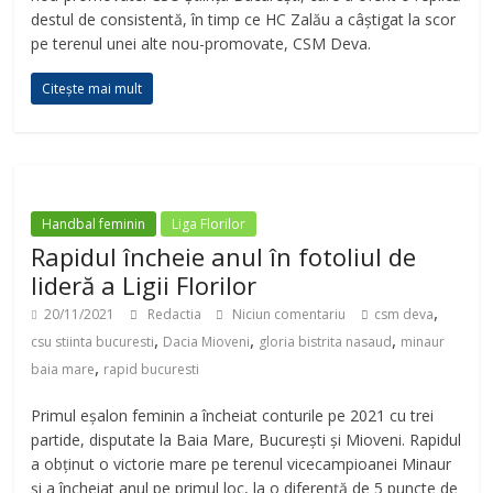
destul de consistentă, în timp ce HC Zalău a câștigat la scor
pe terenul unei alte nou-promovate, CSM Deva.
Citește mai mult
Handbal feminin
Liga Florilor
Rapidul încheie anul în fotoliul de
lideră a Ligii Florilor
,
20/11/2021
Redactia
Niciun comentariu
csm deva
,
,
,
csu stiinta bucuresti
Dacia Mioveni
gloria bistrita nasaud
minaur
,
baia mare
rapid bucuresti
Primul eșalon feminin a încheiat conturile pe 2021 cu trei
partide, disputate la Baia Mare, București și Mioveni. Rapidul
a obținut o victorie mare pe terenul vicecampioanei Minaur
și a încheiat anul pe primul loc, la o diferență de 5 puncte de