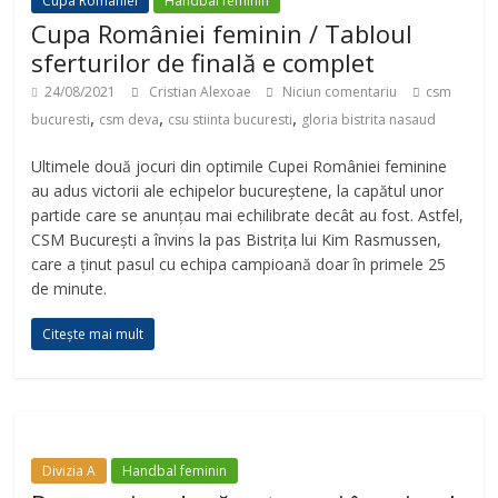
Cupa României
Handbal feminin
Cupa României feminin / Tabloul
sferturilor de finală e complet
24/08/2021
Cristian Alexoae
Niciun comentariu
csm
,
,
,
bucuresti
csm deva
csu stiinta bucuresti
gloria bistrita nasaud
Ultimele două jocuri din optimile Cupei României feminine
au adus victorii ale echipelor bucureștene, la capătul unor
partide care se anunțau mai echilibrate decât au fost. Astfel,
CSM București a învins la pas Bistrița lui Kim Rasmussen,
care a ținut pasul cu echipa campioană doar în primele 25
de minute.
Citește mai mult
Divizia A
Handbal feminin