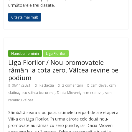
următoarele trei clasate.
Citește mai mult
Handbal feminin
Liga Florilor
Liga Florilor / Nou-promovatele
rămân la cota zero, Vâlcea revine pe
podium
,
06/11/2021
Redactia
2 comentarii
csm deva
csm
,
,
,
,
slatina
csu stiinta bucuresti
Dacia Mioveni
scm craiova
scm
ramnicu valcea
Sâmbătă seara s-au jucat ultimele trei partide ale etapei a
VIII-a din Liga Florilor, în urma cărora cele două nou-
promovate au rămas cu zero puncte, iar Dacia Mioveni
deasupra lor, cu 3 puncte. Echipa argeșeană a jucat la