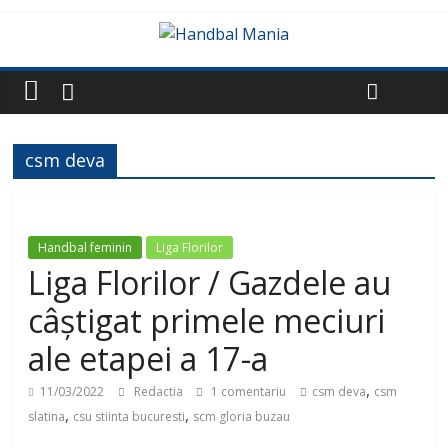
csm deva
Handbal feminin
Liga Florilor
Liga Florilor / Gazdele au
câștigat primele meciuri
ale etapei a 17-a
,
11/03/2022
Redactia
1 comentariu
csm deva
csm
,
,
slatina
csu stiinta bucuresti
scm gloria buzau