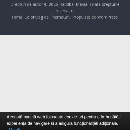
Drepturi de autor © 2026
Handbal Mania
. Toate drepturile
rezervate.
Temă: ColorMag de
ThemeGrill
. Propulsat de
WordPress
.
Această pagină web folosește cookie-uri pentru a îmbunătăți
experiența de navigare și a asigura funcționalițăți adiționale.
Detalii