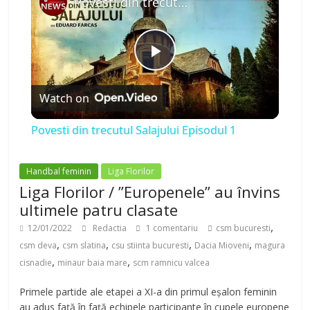
Povesti din trecutul Salajului Episodul 1
P
Watch on
l
Povesti din trecutul Salajului Episodul 1
a
Handbal feminin
Liga Florilor
y
Liga Florilor / ”Europenele” au învins
ultimele patru clasate
,
V
12/01/2022
Redactia
1 comentariu
csm bucuresti
,
,
,
,
csm deva
csm slatina
csu stiinta bucuresti
Dacia Mioveni
magura
,
,
cisnadie
minaur baia mare
scm ramnicu valcea
i
Primele partide ale etapei a XI-a din primul eșalon feminin
au adus față în față echipele participante în cupele europene