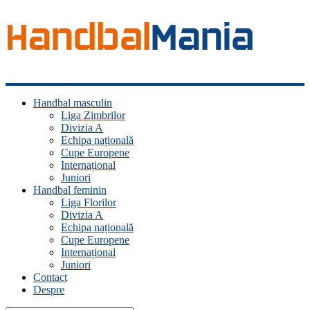
Handbal
Handbal masculin
Mania
Liga Zimbrilor
Divizia A
Fan
Echipa națională
handbal?
Cupe Europene
Ești
Internațional
acasă!
Juniori
Handbal feminin
Liga Florilor
Divizia A
Echipa națională
Cupe Europene
Internațional
Juniori
Contact
Despre