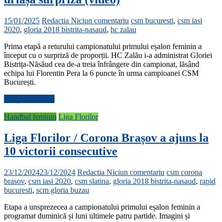
15/01/2025
Redactia
Niciun comentariu
csm bucuresti
,
csm iasi
2020
,
gloria 2018 bistrita-nasaud
,
hc zalau
Prima etapă a returului campionatului primului eșalon feminin a
început cu o surpriză de proporții. HC Zalău i-a administrat Gloriei
Bistrița-Năsăud cea de-a treia înfrângere din campionat, lăsând
echipa lui Florentin Pera la 6 puncte în urma campioanei CSM
București.
Citește mai mult
Handbal feminin
Liga Florilor
Liga Florilor / Corona Brașov a ajuns la
10 victorii consecutive
23/12/2024
23/12/2024
Redactia
Niciun comentariu
csm corona
brasov
,
csm iasi 2020
,
csm slatina
,
gloria 2018 bistrita-nasaud
,
rapid
bucuresti
,
scm gloria buzau
Etapa a unsprezecea a campionatului primului eșalon feminin a
programat duminică și luni ultimele patru partide. Imagini și