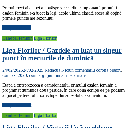
Primul meci al etapei a nouăsprezecea din campionatul primului
eșalon feminin s-a jucat la Iași, acolo ultima clasată spera să obțină
primele puncte ale sezonului.
Citește mai mult
Handbal feminin
Liga Florilor
Liga Florilor / Gazdele au luat un singur
punct în meciurile de duminică
24/02/2025
24/02/2025
Redactia
Niciun comentariu
corona brasov
,
csm iasi 2020
,
csm targu jiu
,
minaur baia mare
Etapa a optsprezecea a campionatului primului eșalon feminin a
programat duminică două partide, în care două echipe de pe podium
au jucat pe terenul unor echipe din subsolul clasamentului.
Citește mai mult
Handbal feminin
Liga Florilor
Liga Florilor / Victorii fără probleme