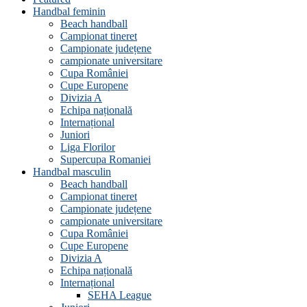
Handbal feminin
Beach handball
Campionat tineret
Campionate județene
campionate universitare
Cupa României
Cupe Europene
Divizia A
Echipa națională
Internațional
Juniori
Liga Florilor
Supercupa Romaniei
Handbal masculin
Beach handball
Campionat tineret
Campionate județene
campionate universitare
Cupa României
Cupe Europene
Divizia A
Echipa națională
Internațional
SEHA League