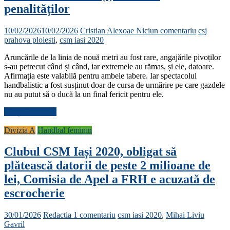
penalităților
10/02/2026
10/02/2026
Cristian Alexoae
Niciun comentariu
csj
prahova ploiesti
,
csm iasi 2020
Aruncările de la linia de nouă metri au fost rare, angajările pivoților
s-au petrecut când și când, iar extremele au rămas, și ele, datoare.
Afirmația este valabilă pentru ambele tabere. Iar spectacolul
handbalistic a fost susținut doar de cursa de urmărire pe care gazdele
nu au putut să o ducă la un final fericit pentru ele.
Citește mai mult
Divizia A
Handbal feminin
Clubul CSM Iași 2020, obligat să
plătească datorii de peste 2 milioane de
lei, Comisia de Apel a FRH e acuzată de
escrocherie
30/01/2026
Redactia
1 comentariu
csm iasi 2020
,
Mihai Liviu
Gavril