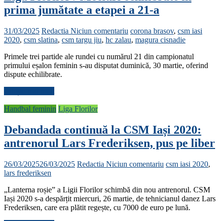
prima jumătate a etapei a 21-a
31/03/2025
Redactia
Niciun comentariu
corona brasov
,
csm iasi
2020
,
csm slatina
,
csm targu jiu
,
hc zalau
,
magura cisnadie
Primele trei partide ale rundei cu numărul 21 din campionatul
primului eșalon feminin s-au disputat duminică, 30 martie, oferind
dispute echilibrate.
Citește mai mult
Handbal feminin
Liga Florilor
Debandada continuă la CSM Iași 2020:
antrenorul Lars Frederiksen, pus pe liber
26/03/2025
26/03/2025
Redactia
Niciun comentariu
csm iasi 2020
,
lars frederiksen
„Lanterna roșie” a Ligii Florilor schimbă din nou antrenorul. CSM
Iași 2020 s-a despărțit miercuri, 26 martie, de tehnicianul danez Lars
Frederiksen, care era plătit regește, cu 7000 de euro pe lună.