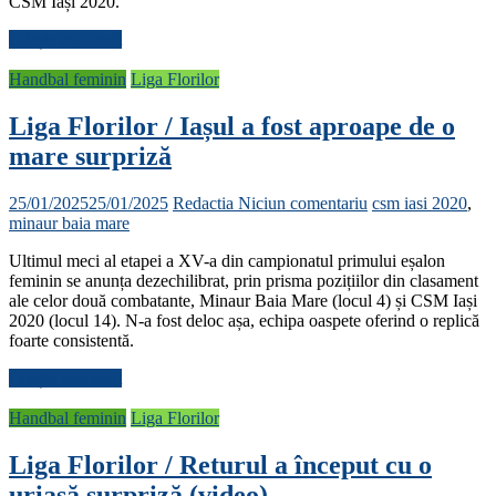
CSM Iași 2020.
Citește mai mult
Handbal feminin
Liga Florilor
Liga Florilor / Iașul a fost aproape de o
mare surpriză
25/01/2025
25/01/2025
Redactia
Niciun comentariu
csm iasi 2020
,
minaur baia mare
Ultimul meci al etapei a XV-a din campionatul primului eșalon
feminin se anunța dezechilibrat, prin prisma pozițiilor din clasament
ale celor două combatante, Minaur Baia Mare (locul 4) și CSM Iași
2020 (locul 14). N-a fost deloc așa, echipa oaspete oferind o replică
foarte consistentă.
Citește mai mult
Handbal feminin
Liga Florilor
Liga Florilor / Returul a început cu o
uriașă surpriză (video)