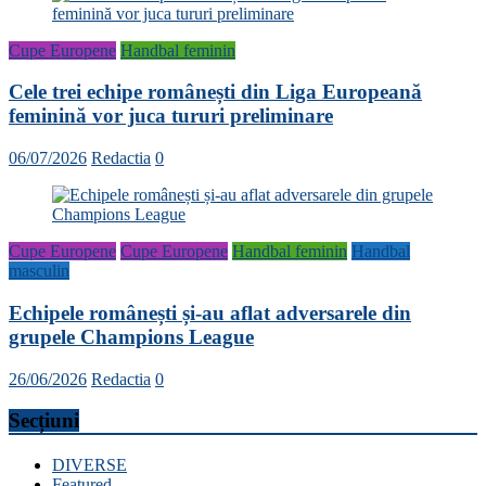
Cupe Europene
Handbal feminin
Cele trei echipe românești din Liga Europeană
feminină vor juca tururi preliminare
06/07/2026
Redactia
0
Cupe Europene
Cupe Europene
Handbal feminin
Handbal
masculin
Echipele românești și-au aflat adversarele din
grupele Champions League
26/06/2026
Redactia
0
Secțiuni
DIVERSE
Featured