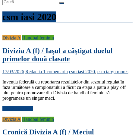
csm iasi 2020
Divizia A
Handbal feminin
Divizia A (f) / Iașul a câștigat duelul
primelor două clasate
17/03/2026
Redactia
1 comentariu
csm iasi 2020
,
csm targu mures
Invenția federală cu reportarea rezultatelor din sezonul regulat în
faza următoare a campionatului a făcut ca etapa a patra a play-off-
ului pentru promovare din Divizia de handbal feminin să
programeze un singur meci.
Citește mai mult
Divizia A
Handbal feminin
Cronică Divizia A (f) / Meciul