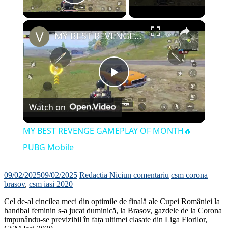
Play Video
×
MY BEST REVENGE GAMEPLAY OF MONTH🔥PUBG Mobile
Play
Watch on
Video
MY BEST REVENGE GAMEPLAY OF MONTH🔥
PUBG Mobile
09/02/2025
09/02/2025
Redactia
Niciun comentariu
csm corona
brasov
,
csm iasi 2020
Cel de-al cincilea meci din optimile de finală ale Cupei României la
handbal feminin s-a jucat duminică, la Brașov, gazdele de la Corona
impunându-se previzibil în fața ultimei clasate din Liga Florilor,