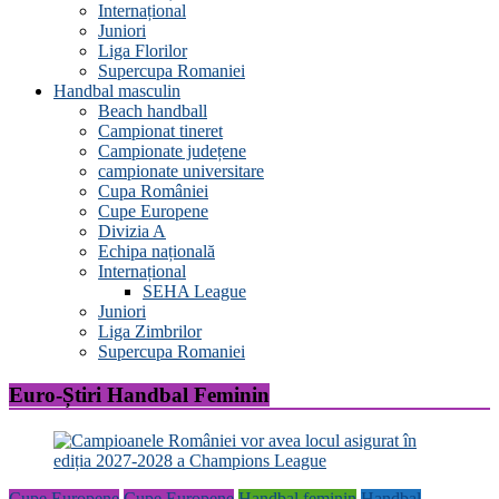
Internațional
Juniori
Liga Florilor
Supercupa Romaniei
Handbal masculin
Beach handball
Campionat tineret
Campionate județene
campionate universitare
Cupa României
Cupe Europene
Divizia A
Echipa națională
Internațional
SEHA League
Juniori
Liga Zimbrilor
Supercupa Romaniei
Euro-Știri Handbal Feminin
Cupe Europene
Cupe Europene
Handbal feminin
Handbal