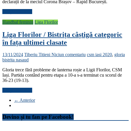
declarații de la meciul Corona Brașov – Rapid București.
Citește mai mult
Handbal feminin
Liga Florilor
Liga Florilor / Bistrița câștigă categoric
în fața ultimei clasate
13/11/2024
Tiberiu Titieni
Niciun comentariu
csm iasi 2020
,
gloria
bistrita nasaud
Gloria trece fără probleme de lanterna roșie a Ligii Florilor, CSM
Iași. Partida contând pentru etapa a 10-a s-a terminat cu scorul de
36-23 (19-13).
Citește mai mult
← Anterior
Devino și tu fan pe Facebook!