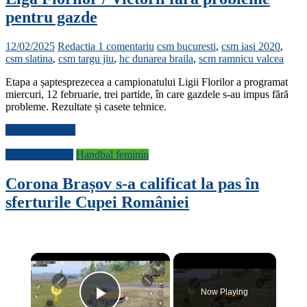
pentru gazde
12/02/2025
Redactia
1 comentariu
csm bucuresti
,
csm iasi 2020
,
csm slatina
,
csm targu jiu
,
hc dunarea braila
,
scm ramnicu valcea
Etapa a șaptesprezecea a campionatului Ligii Florilor a programat
miercuri, 12 februarie, trei partide, în care gazdele s-au impus fără
probleme. Rezultate și casete tehnice.
Citește mai mult
Cupa României
Handbal feminin
Corona Brașov s-a calificat la pas în
sferturile Cupei României
×
Now Playing