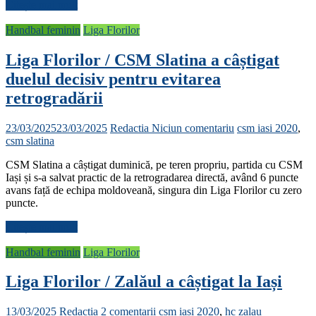
Citește mai mult
Handbal feminin
Liga Florilor
Liga Florilor / CSM Slatina a câștigat
duelul decisiv pentru evitarea
retrogradării
23/03/2025
23/03/2025
Redactia
Niciun comentariu
csm iasi 2020
,
csm slatina
CSM Slatina a câștigat duminică, pe teren propriu, partida cu CSM
Iași și s-a salvat practic de la retrogradarea directă, având 6 puncte
avans față de echipa moldoveană, singura din Liga Florilor cu zero
puncte.
Citește mai mult
Handbal feminin
Liga Florilor
Liga Florilor / Zalăul a câștigat la Iași
13/03/2025
Redactia
2 comentarii
csm iasi 2020
,
hc zalau