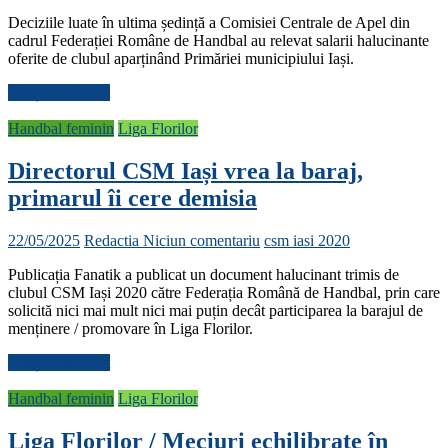
Deciziile luate în ultima ședință a Comisiei Centrale de Apel din
cadrul Federației Române de Handbal au relevat salarii halucinante
oferite de clubul aparținând Primăriei municipiului Iași.
Citește mai mult
Handbal feminin
Liga Florilor
Directorul CSM Iași vrea la baraj,
primarul îi cere demisia
22/05/2025
Redactia
Niciun comentariu
csm iasi 2020
Publicația Fanatik a publicat un document halucinant trimis de
clubul CSM Iași 2020 către Federația Română de Handbal, prin care
solicită nici mai mult nici mai puțin decât participarea la barajul de
menținere / promovare în Liga Florilor.
Citește mai mult
Handbal feminin
Liga Florilor
Liga Florilor / Meciuri echilibrate în