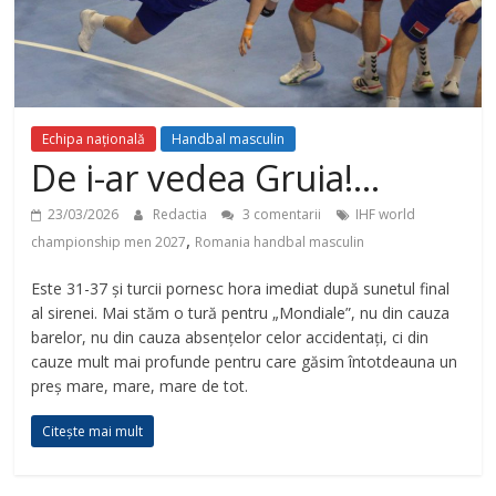
Echipa națională
Handbal masculin
De i-ar vedea Gruia!…
23/03/2026
Redactia
3 comentarii
IHF world
,
championship men 2027
Romania handbal masculin
Este 31-37 și turcii pornesc hora imediat după sunetul final
al sirenei. Mai stăm o tură pentru „Mondiale”, nu din cauza
barelor, nu din cauza absențelor celor accidentați, ci din
cauze mult mai profunde pentru care găsim întotdeauna un
preș mare, mare, mare de tot.
Citește mai mult