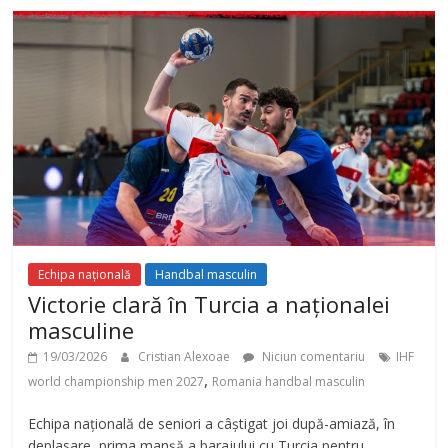
Echipa națională
Handbal masculin
Victorie clară în Turcia a naționalei
masculine
19/03/2026
Cristian Alexoae
Niciun comentariu
IHF
,
world championship men 2027
Romania handbal masculin
Echipa națională de seniori a câștigat joi după-amiază, în
deplasare, prima manșă a barajului cu Turcia pentru