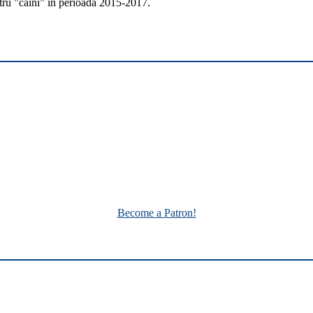
tru ”câini” în perioada 2015-2017.
Become a Patron!