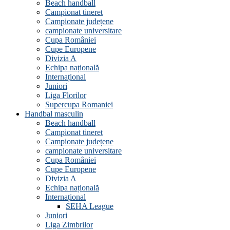
Beach handball
Campionat tineret
Campionate județene
campionate universitare
Cupa României
Cupe Europene
Divizia A
Echipa națională
Internațional
Juniori
Liga Florilor
Supercupa Romaniei
Handbal masculin
Beach handball
Campionat tineret
Campionate județene
campionate universitare
Cupa României
Cupe Europene
Divizia A
Echipa națională
Internațional
SEHA League
Juniori
Liga Zimbrilor