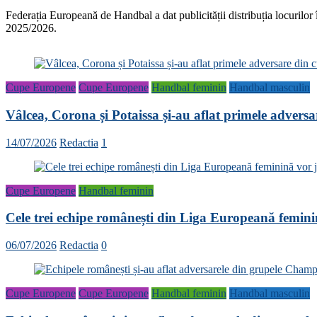
Federația Europeană de Handbal a dat publicității distribuția locurilor
2025/2026.
Cupe Europene
Cupe Europene
Handbal feminin
Handbal masculin
Vâlcea, Corona și Potaissa și-au aflat primele advers
14/07/2026
Redactia
1
Cupe Europene
Handbal feminin
Cele trei echipe românești din Liga Europeană femini
06/07/2026
Redactia
0
Cupe Europene
Cupe Europene
Handbal feminin
Handbal masculin