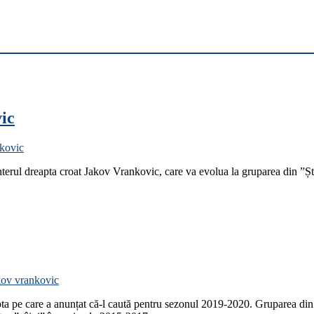
vic
kovic
nterul dreapta croat Jakov Vrankovic, care va evolua la gruparea din ”Ș
kov vrankovic
ta pe care a anunțat că-l caută pentru sezonul 2019-2020. Gruparea din