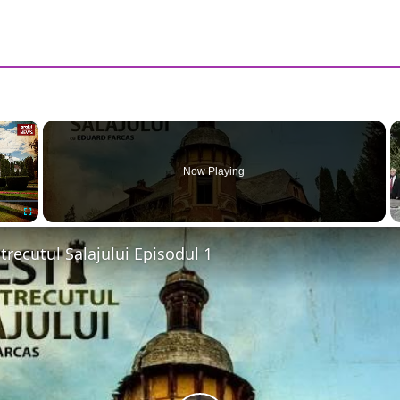
×
Now Playing
Fullscreen
 trecutul Salajului Episodul 1