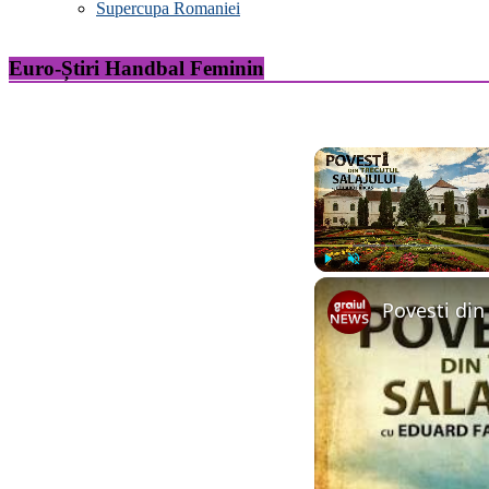
Supercupa Romaniei
Euro-Știri Handbal Feminin
Play
Unmute
Povesti din