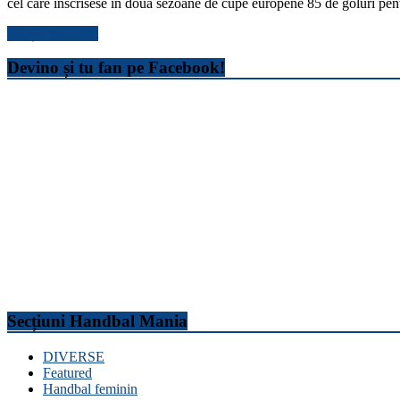
cel care înscrisese în două sezoane de cupe europene 85 de goluri pen
Citește mai mult
Devino și tu fan pe Facebook!
Secțiuni Handbal Mania
DIVERSE
Featured
Handbal feminin