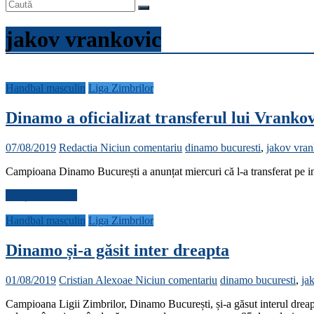
jakov vrankovic
Handbal masculin
Liga Zimbrilor
Dinamo a oficializat transferul lui Vranko
07/08/2019
Redactia
Niciun comentariu
dinamo bucuresti
,
jakov vran
Campioana Dinamo București a anunțat miercuri că l-a transferat pe i
Citește mai mult
Handbal masculin
Liga Zimbrilor
Dinamo și-a găsit inter dreapta
01/08/2019
Cristian Alexoae
Niciun comentariu
dinamo bucuresti
,
ja
Campioana Ligii Zimbrilor, Dinamo București, și-a găsut interul dreap