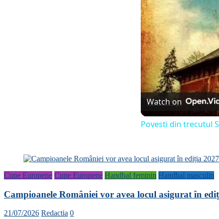
Watch on
Povesti din trecutul S
Cupe Europene
Cupe Europene
Handbal feminin
Handbal masculin
Campioanele României vor avea locul asigurat în ed
21/07/2026
Redactia
0