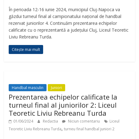
d
În perioada 12-16 iunie 2024, municipiul Cluj-Napoca va
găzdui turneul final al campionatului național de handbal
rezervat juniorilor 4. Continuăm prezentarea echipelor
e
calificate cu o reprezentantă a județului Cluj, Liceul Teoretic
Liviu Rebreanu Turda.
o
Citește mai mult
Handbal masculin
Juniori
Prezentarea echipelor calificate la
turneul final al juniorilor 2: Liceul
Teoretic Liviu Rebreanu Turda
01/06/2024
Redactia
Niciun comentariu
Liceul
,
Teoretic Liviu Rebreanu Turda
turneu final handbal juniori 2