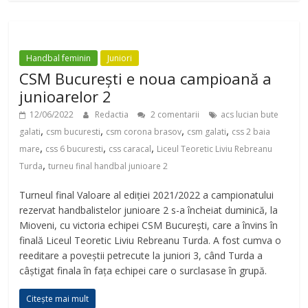
Handbal feminin
Juniori
CSM București e noua campioană a
junioarelor 2
12/06/2022
Redactia
2 comentarii
acs lucian bute
,
,
,
,
galati
csm bucuresti
csm corona brasov
csm galati
css 2 baia
,
,
,
mare
css 6 bucuresti
css caracal
Liceul Teoretic Liviu Rebreanu
,
Turda
turneu final handbal junioare 2
Turneul final Valoare al ediției 2021/2022 a campionatului
rezervat handbalistelor junioare 2 s-a încheiat duminică, la
Mioveni, cu victoria echipei CSM București, care a învins în
finală Liceul Teoretic Liviu Rebreanu Turda. A fost cumva o
reeditare a poveștii petrecute la juniori 3, când Turda a
câștigat finala în fața echipei care o surclasase în grupă.
Citește mai mult