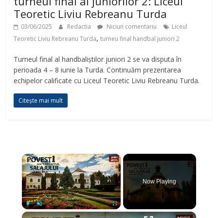
turneul final al juniorilor 2: Liceul
Teoretic Liviu Rebreanu Turda
03/06/2025
Redactia
Niciun comentariu
Liceul
,
Teoretic Liviu Rebreanu Turda
turneu final handbal juniori 2
Turneul final al handbaliștilor juniori 2 se va disputa în
perioada 4 – 8 iunie la Turda. Continuăm prezentarea
echipelor calificate cu Liceul Teoretic Liviu Rebreanu Turda.
Citește mai mult
×
Now Playing
×
Play
Unmute
Fullscreen