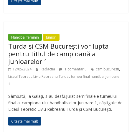
Citește mai mult
Handbal feminin
Juniori
Turda și CSM București vor lupta
pentru titlul de campioană a
junioarelor 1
,
12/05/2024
Redactia
1 comentariu
csm bucuresti
,
Liceul Teoretic Liviu Rebreanu Turda
turneu final handbal junioare
1
Sâmbătă, la Galați, s-au desfășurat semifinalele turneului
final al campionatului handbalistelor junioare 1, câștigate de
Liceul Teoretic Liviu Rebreanu Turda și CSM București.
Citește mai mult