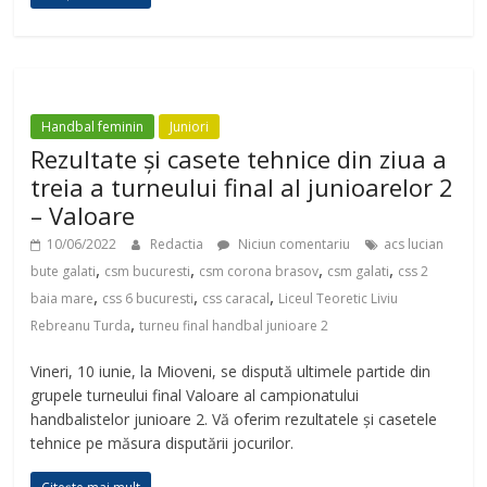
Handbal feminin
Juniori
Rezultate și casete tehnice din ziua a
treia a turneului final al junioarelor 2
– Valoare
10/06/2022
Redactia
Niciun comentariu
acs lucian
,
,
,
,
bute galati
csm bucuresti
csm corona brasov
csm galati
css 2
,
,
,
baia mare
css 6 bucuresti
css caracal
Liceul Teoretic Liviu
,
Rebreanu Turda
turneu final handbal junioare 2
Vineri, 10 iunie, la Mioveni, se dispută ultimele partide din
grupele turneului final Valoare al campionatului
handbalistelor junioare 2. Vă oferim rezultatele și casetele
tehnice pe măsura disputării jocurilor.