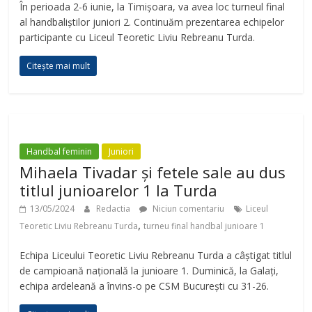
În perioada 2-6 iunie, la Timișoara, va avea loc turneul final
al handbaliștilor juniori 2. Continuăm prezentarea echipelor
participante cu Liceul Teoretic Liviu Rebreanu Turda.
Citește mai mult
Handbal feminin
Juniori
Mihaela Tivadar și fetele sale au dus
titlul junioarelor 1 la Turda
13/05/2024
Redactia
Niciun comentariu
Liceul
,
Teoretic Liviu Rebreanu Turda
turneu final handbal junioare 1
Echipa Liceului Teoretic Liviu Rebreanu Turda a câștigat titlul
de campioană națională la junioare 1. Duminică, la Galați,
echipa ardeleană a învins-o pe CSM București cu 31-26.