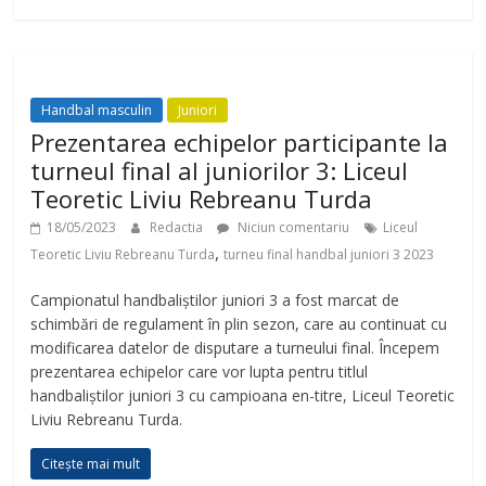
Handbal masculin
Juniori
Prezentarea echipelor participante la
turneul final al juniorilor 3: Liceul
Teoretic Liviu Rebreanu Turda
18/05/2023
Redactia
Niciun comentariu
Liceul
,
Teoretic Liviu Rebreanu Turda
turneu final handbal juniori 3 2023
Campionatul handbaliștilor juniori 3 a fost marcat de
schimbări de regulament în plin sezon, care au continuat cu
modificarea datelor de disputare a turneului final. Începem
prezentarea echipelor care vor lupta pentru titlul
handbaliștilor juniori 3 cu campioana en-titre, Liceul Teoretic
Liviu Rebreanu Turda.
Citește mai mult