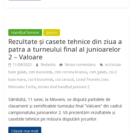
Handbal feminin
Juniori
Rezultate și casete tehnice din ziua a
patra a turneului final al junioarelor
2 – Valoare
11/06/2022
Redactia
Niciun comentariu
acs lucian
,
,
,
,
bute galati
csm bucuresti
csm corona brasov
csm galati
css 2
,
,
,
baia mare
css 6 bucuresti
css caracal
Liceul Teoretic Liviu
,
Rebreanu Turda
turneu final handbal junioare 2
Sâmbătă, 11 iunie, la Mioveni, se dispută partidele de
clasament și semifinalele turneului final ”Valoare” din cadrul
campionatului junioarelor 2. Vă prezentăm rezultatele și
casetele tehnice pe măsura disputării jocurilor.
Citește mai mult