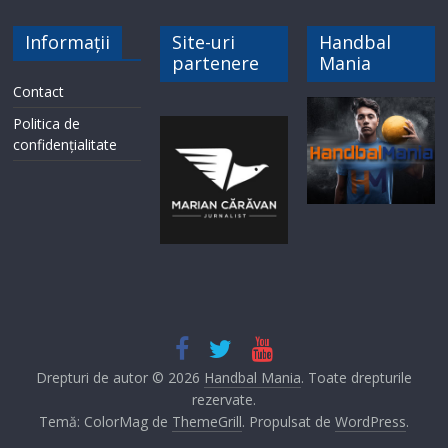
Informații
Site-uri
Handbal
partenere
Mania
Contact
Politica de
confidențialitate
Drepturi de autor © 2026
Handbal Mania
. Toate drepturile
rezervate.
Temă: ColorMag de
ThemeGrill
. Propulsat de
WordPress
.