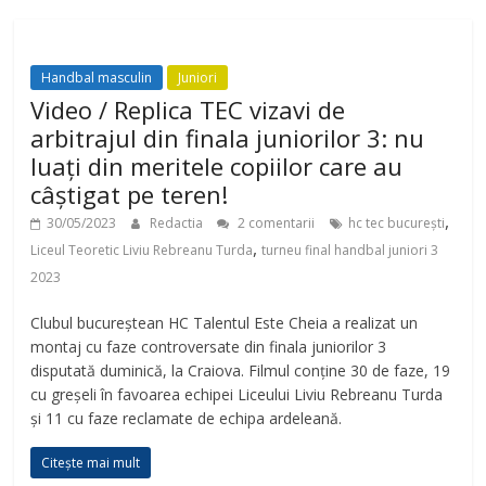
Handbal masculin
Juniori
Video / Replica TEC vizavi de
arbitrajul din finala juniorilor 3: nu
luați din meritele copiilor care au
câștigat pe teren!
,
30/05/2023
Redactia
2 comentarii
hc tec bucurești
,
Liceul Teoretic Liviu Rebreanu Turda
turneu final handbal juniori 3
2023
Clubul bucureștean HC Talentul Este Cheia a realizat un
montaj cu faze controversate din finala juniorilor 3
disputată duminică, la Craiova. Filmul conține 30 de faze, 19
cu greșeli în favoarea echipei Liceului Liviu Rebreanu Turda
și 11 cu faze reclamate de echipa ardeleană.
Citește mai mult