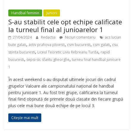
Handbal feminin
Juniori
S-au stabilit cele opt echipe calificate
la turneul final al junioarelor 1
27/04/2024
Redactia
Niciun comentariu
acs lucian
,
,
,
,
bute galati
activ prahova ploiesti
csm bucuresti
csm galati
csu
,
,
stiinta bucuresti
Liceul Teoretic Liviu Rebreanu Turda
rapid
,
,
bucuresti
sepsi-sic sfantu gheorghe
turneu final handbal junioare
1
În acest weekend s-au disputat ultimele jocuri din cadrul
grupelor Valoare ale campionatului național de handbal
pentru junioare 1. Au fost trei grupe, calificarea la turneul
final fiind obținută de primele două clasate din fiecare grupă
plus cele mai bune două echipe de pe locul 3.
Citește mai mult