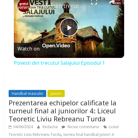
Povesti din trecutul Salajului Episodul 1
P
Watch on
l
Povesti din trecutul Salajului Episodul 1
a
y
Handbal masculin
Juniori
Prezentarea echipelor calificate la
V
turneul final al juniorilor 4: Liceul
Teoretic Liviu Rebreanu Turda
i
04/06/2024
Redactia
Niciun comentariu
Liceul
,
Teoretic Liviu Rebreanu Turda
turneu final handbal juniori 4