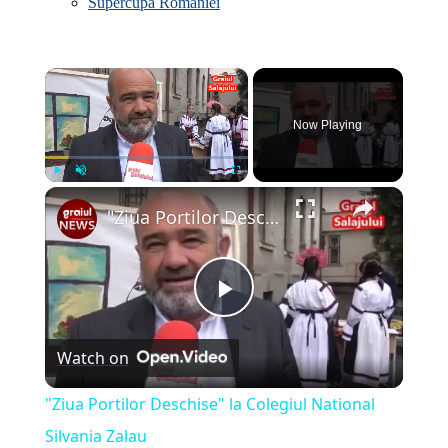
Supercupa Romaniei
×
Now Playing
×
Play
Unmute
Fullscreen
"Ziua Portilor Deschise" la Colegiul National Silvania Zalau
Play
Watch on
Video
"Ziua Portilor Deschise" la Colegiul National
Silvania Zalau