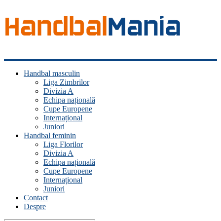
Handbal
Handbal masculin
Mania
Liga Zimbrilor
Divizia A
Fan
Echipa națională
handbal?
Cupe Europene
Ești
Internațional
acasă!
Juniori
Handbal feminin
Liga Florilor
Divizia A
Echipa națională
Cupe Europene
Internațional
Juniori
Contact
Despre