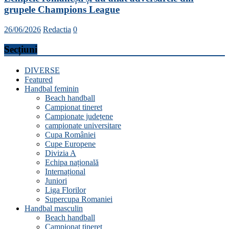
grupele Champions League
26/06/2026
Redactia
0
Secțiuni
DIVERSE
Featured
Handbal feminin
Beach handball
Campionat tineret
Campionate județene
campionate universitare
Cupa României
Cupe Europene
Divizia A
Echipa națională
Internațional
Juniori
Liga Florilor
Supercupa Romaniei
Handbal masculin
Beach handball
Campionat tineret