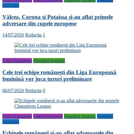
masculin
Vâlcea, Corona și Potaissa și-au aflat primele
adversare din cupele europene
14/07/2026
Redactia
1
Cupe Europene
Handbal feminin
Cele trei echipe românești din Liga Europeană
feminină vor juca tururi preliminare
06/07/2026
Redactia
0
Cupe Europene
Cupe Europene
Handbal feminin
Handbal
masculin
Echipele românești și-au aflat adversarele din