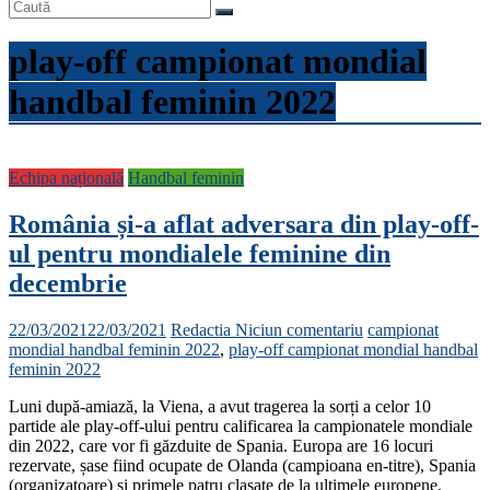
play-off campionat mondial
handbal feminin 2022
Echipa națională
Handbal feminin
România și-a aflat adversara din play-off-
ul pentru mondialele feminine din
decembrie
22/03/2021
22/03/2021
Redactia
Niciun comentariu
campionat
mondial handbal feminin 2022
,
play-off campionat mondial handbal
feminin 2022
Luni după-amiază, la Viena, a avut tragerea la sorți a celor 10
partide ale play-off-ului pentru calificarea la campionatele mondiale
din 2022, care vor fi găzduite de Spania. Europa are 16 locuri
rezervate, șase fiind ocupate de Olanda (campioana en-titre), Spania
(organizatoare) și primele patru clasate de la ultimele europene,