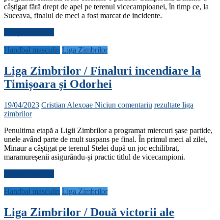
câștigat fără drept de apel pe terenul vicecampioanei, în timp ce, la
Suceava, finalul de meci a fost marcat de incidente.
Citește mai mult
Handbal masculin
Liga Zimbrilor
Liga Zimbrilor / Finaluri incendiare la
Timișoara și Odorhei
19/04/2023
Cristian Alexoae
Niciun comentariu
rezultate liga
zimbrilor
Penultima etapă a Ligii Zimbrilor a programat miercuri șase partide,
unele având parte de mult suspans pe final. În primul meci al zilei,
Minaur a câștigat pe terenul Stelei după un joc echilibrat,
maramureșenii asigurându-și practic titlul de vicecampioni.
Citește mai mult
Handbal masculin
Liga Zimbrilor
Liga Zimbrilor / Două victorii ale