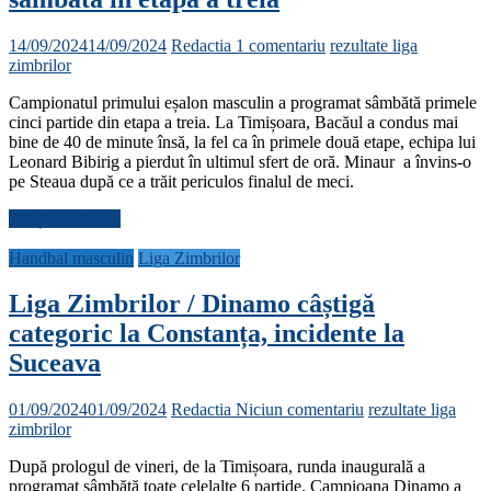
14/09/2024
14/09/2024
Redactia
1 comentariu
rezultate liga
zimbrilor
Campionatul primului eșalon masculin a programat sâmbătă primele
cinci partide din etapa a treia. La Timișoara, Bacăul a condus mai
bine de 40 de minute însă, la fel ca în primele două etape, echipa lui
Leonard Bibirig a pierdut în ultimul sfert de oră. Minaur a învins-o
pe Steaua după ce a trăit periculos finalul de meci.
Citește mai mult
Handbal masculin
Liga Zimbrilor
Liga Zimbrilor / Dinamo câștigă
categoric la Constanța, incidente la
Suceava
01/09/2024
01/09/2024
Redactia
Niciun comentariu
rezultate liga
zimbrilor
După prologul de vineri, de la Timișoara, runda inaugurală a
programat sâmbătă toate celelalte 6 partide. Campioana Dinamo a