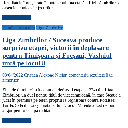
Rezultatele înregistrate în antepenultima etapă a Ligii Zimbrilor și
casetele tehnice ale jocurilor.
Citește mai mult
Handbal masculin
Liga Zimbrilor
Liga Zimbrilor / Suceava produce
surpriza etapei, victorii în deplasare
pentru Timișoara și Focșani, Vasluiul
urcă pe locul 8
03/04/2022
Cristian Alexoae
Niciun comentariu
rezultate liga
zimbrilor
Ziua de duminică a început cu derby-ul etapei a 23-a din Liga
Zimbrilor, un duel pentru titlul de vicecampioană, în care Steaua a
jucat în premieră pe teren propriu la Sighișoara contra Potaissei
Turda. Sala din orașul natal al lui ”Coco” Mihăilă a fost de bun
augur pentru echipa militară.
Citește mai mult