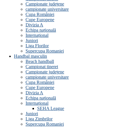
Campionate județene
campionate universitare
Cupa României
Cupe Europene
Divizia A
Echipa națională
Internațional
Juniori
Liga Florilor
Supercupa Romaniei
Handbal masculin
Beach handball
Campionat tineret
Campionate județene
campionate universitare
Cupa României
Cupe Europene
Divizia A
Echipa națională
Internațional
SEHA League
Juniori
Liga Zimbrilor
Supercupa Romaniei