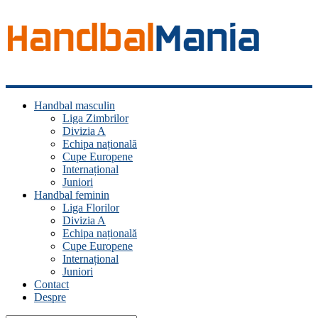
Handbal
Handbal masculin
Mania
Liga Zimbrilor
Divizia A
Fan
Echipa națională
handbal?
Cupe Europene
Ești
Internațional
acasă!
Juniori
Handbal feminin
Liga Florilor
Divizia A
Echipa națională
Cupe Europene
Internațional
Juniori
Contact
Despre