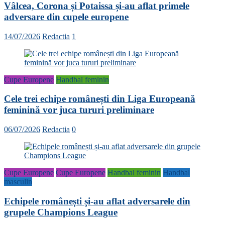
Vâlcea, Corona și Potaissa și-au aflat primele
adversare din cupele europene
14/07/2026
Redactia
1
Cupe Europene
Handbal feminin
Cele trei echipe românești din Liga Europeană
feminină vor juca tururi preliminare
06/07/2026
Redactia
0
Cupe Europene
Cupe Europene
Handbal feminin
Handbal
masculin
Echipele românești și-au aflat adversarele din
grupele Champions League