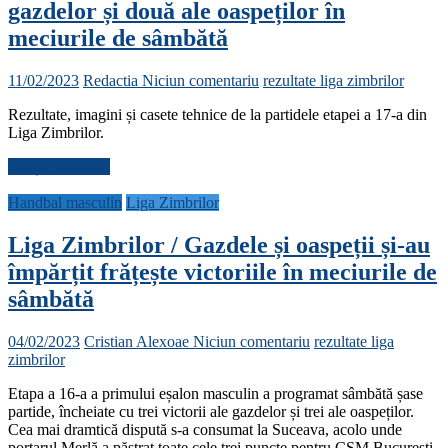
gazdelor și două ale oaspeților în
meciurile de sâmbătă
11/02/2023
Redactia
Niciun comentariu
rezultate liga zimbrilor
Rezultate, imagini și casete tehnice de la partidele etapei a 17-a din
Liga Zimbrilor.
Citește mai mult
Handbal masculin
Liga Zimbrilor
Liga Zimbrilor / Gazdele și oaspeții și-au
împărțit frățește victoriile în meciurile de
sâmbătă
04/02/2023
Cristian Alexoae
Niciun comentariu
rezultate liga
zimbrilor
Etapa a 16-a a primului eșalon masculin a programat sâmbătă șase
partide, încheiate cu trei victorii ale gazdelor și trei ale oaspeților.
Cea mai dramtică dispută s-a consumat la Suceava, acolo unde
portarul Merlă a păstrat toate cele trei puncte pentru CSM București.