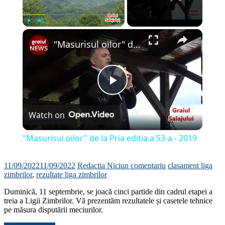
×
Play
Unmute
Fullscreen
"Masurisul oilor" de la Pria editia a 53-a - 2019
Play
Watch on
Video
"Masurisul oilor" de la Pria editia a 53-a - 2019
11/09/2022
11/09/2022
Redactia
Niciun comentariu
clasament liga
zimbrilor
,
rezultate liga zimbrilor
Duminică, 11 septembrie, se joacă cinci partide din cadrul etapei a
treia a Ligii Zimbrilor. Vă prezentăm rezultatele și casetele tehnice
pe măsura disputării meciurilor.