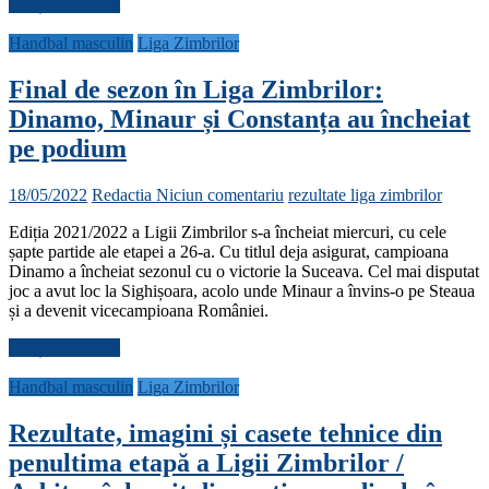
Citește mai mult
Handbal masculin
Liga Zimbrilor
Final de sezon în Liga Zimbrilor:
Dinamo, Minaur și Constanța au încheiat
pe podium
18/05/2022
Redactia
Niciun comentariu
rezultate liga zimbrilor
Ediția 2021/2022 a Ligii Zimbrilor s-a încheiat miercuri, cu cele
șapte partide ale etapei a 26-a. Cu titlul deja asigurat, campioana
Dinamo a încheiat sezonul cu o victorie la Suceava. Cel mai disputat
joc a avut loc la Sighișoara, acolo unde Minaur a învins-o pe Steaua
și a devenit vicecampioana României.
Citește mai mult
Handbal masculin
Liga Zimbrilor
Rezultate, imagini și casete tehnice din
penultima etapă a Ligii Zimbrilor /