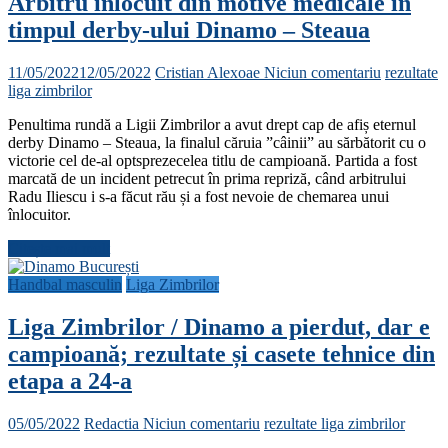
Arbitru înlocuit din motive medicale în
timpul derby-ului Dinamo – Steaua
11/05/2022
12/05/2022
Cristian Alexoae
Niciun comentariu
rezultate
liga zimbrilor
Penultima rundă a Ligii Zimbrilor a avut drept cap de afiș eternul
derby Dinamo – Steaua, la finalul căruia ”câinii” au sărbătorit cu o
victorie cel de-al optsprezecelea titlu de campioană. Partida a fost
marcată de un incident petrecut în prima repriză, când arbitrului
Radu Iliescu i s-a făcut rău și a fost nevoie de chemarea unui
înlocuitor.
Citește mai mult
Handbal masculin
Liga Zimbrilor
Liga Zimbrilor / Dinamo a pierdut, dar e
campioană; rezultate și casete tehnice din
etapa a 24-a
05/05/2022
Redactia
Niciun comentariu
rezultate liga zimbrilor