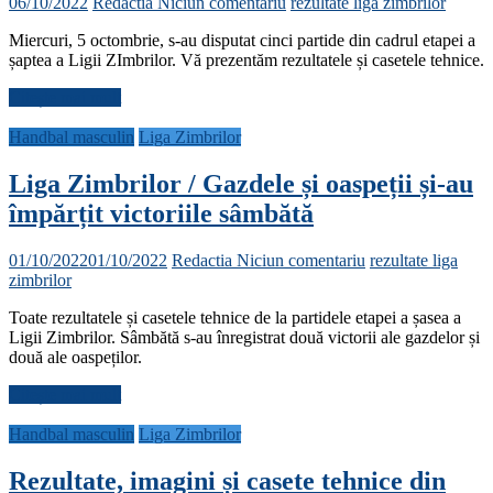
06/10/2022
Redactia
Niciun comentariu
rezultate liga zimbrilor
Miercuri, 5 octombrie, s-au disputat cinci partide din cadrul etapei a
șaptea a Ligii ZImbrilor. Vă prezentăm rezultatele și casetele tehnice.
Citește mai mult
Handbal masculin
Liga Zimbrilor
Liga Zimbrilor / Gazdele și oaspeții și-au
împărțit victoriile sâmbătă
01/10/2022
01/10/2022
Redactia
Niciun comentariu
rezultate liga
zimbrilor
Toate rezultatele și casetele tehnice de la partidele etapei a șasea a
Ligii Zimbrilor. Sâmbătă s-au înregistrat două victorii ale gazdelor și
două ale oaspeților.
Citește mai mult
Handbal masculin
Liga Zimbrilor
Rezultate, imagini și casete tehnice din