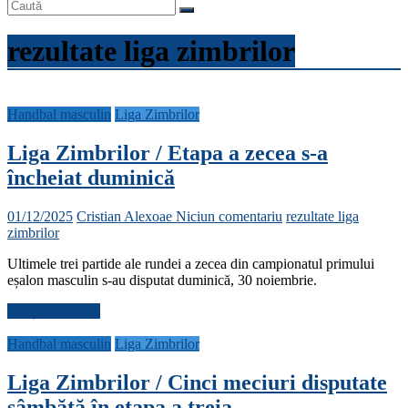
rezultate liga zimbrilor
Handbal masculin
Liga Zimbrilor
Liga Zimbrilor / Etapa a zecea s-a
încheiat duminică
01/12/2025
Cristian Alexoae
Niciun comentariu
rezultate liga
zimbrilor
Ultimele trei partide ale rundei a zecea din campionatul primului
eșalon masculin s-au disputat duminică, 30 noiembrie.
Citește mai mult
Handbal masculin
Liga Zimbrilor
Liga Zimbrilor / Cinci meciuri disputate
sâmbătă în etapa a treia