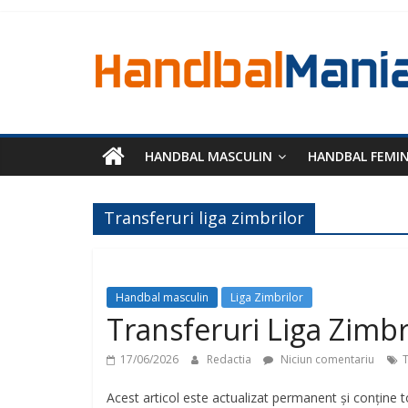
HANDBAL MASCULIN
HANDBAL FEMI
Transferuri liga zimbrilor
Handbal masculin
Liga Zimbrilor
Transferuri Liga Zimb
17/06/2026
Redactia
Niciun comentariu
T
Acest articol este actualizat permanent și conține t