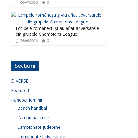
0
06/07/2026
Echipele românești și-au aflat adversarele
din grupele Champions League
0
26/06/2026
Secțiuni
DIVERSE
Featured
Handbal feminin
Beach handball
Campionat tineret
Campionate județene
campionate universitare