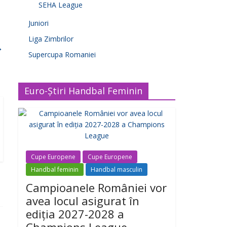
SEHA League
Juniori
Liga Zimbrilor
→
Supercupa Romaniei
Euro-Știri Handbal Feminin
Cupe Europene
Cupe Europene
Handbal feminin
Handbal masculin
Campioanele României vor
avea locul asigurat în
ediția 2027-2028 a