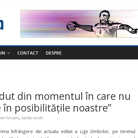
NIN
CONTACT
DESPRE
dut din momentul în care nu
în posibilitățile noastre”
,
csm focsani
sandu iacob
rima înfrângere din actuala ediție a Ligii Zimbrilor, pe terenul