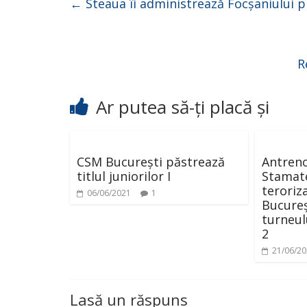
←
Steaua îi administrează Focșaniului 
R
Ar putea să-ți placă și
CSM București păstrează
Antreno
titlul juniorilor I
Stamate
teroriza
06/06/2021
1
Bucureș
turneulu
2
21/06/2
Lasă un răspuns