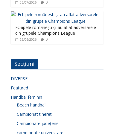
0
06/07/2026
Echipele românești și-au aflat adversarele
din grupele Champions League
0
26/06/2026
Secțiuni
DIVERSE
Featured
Handbal feminin
Beach handball
Campionat tineret
Campionate județene
campionate universitare