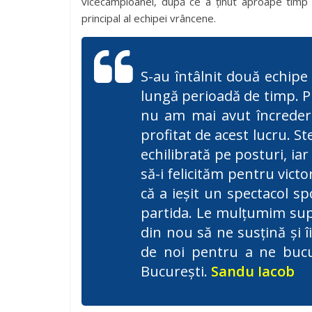
vicecampioanei, după ce a ținut aproape timp
principal al echipei vrâncene.
S-au întâlnit două echipe 
lungă perioadă de timp. P
nu am mai avut încredere 
profitat de acest lucru. St
echilibrată pe posturi, i
să-i felicităm pentru victo
că a ieșit un spectacol sp
partida. Le mulțumim supo
din nou să ne susțină și 
de noi pentru a ne bucu
București.
Sandu Iacob