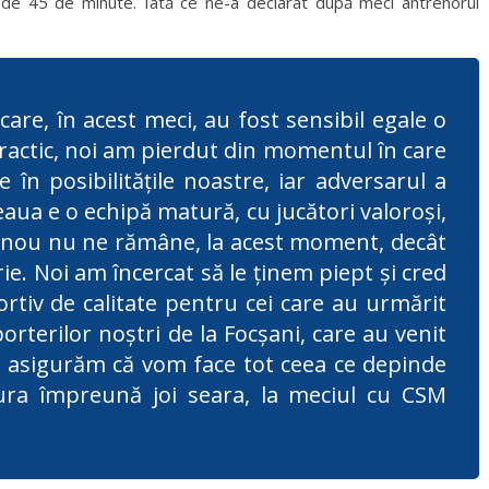
 de 45 de minute. Iată ce ne-a declarat după meci antrenorul
care, în acest meci, au fost sensibil egale o
ractic, noi am pierdut din momentul în care
în posibilitățile noastre, iar adversarul a
eaua e o echipă matură, cu jucători valoroși,
ar nou nu ne rămâne, la acest moment, decât
rie. Noi am încercat să le ținem piept și cred
ortiv de calitate pentru cei care au urmărit
rterilor noștri de la Focșani, care au venit
îi asigurăm că vom face tot ceea ce depinde
ra împreună joi seara, la meciul cu CSM