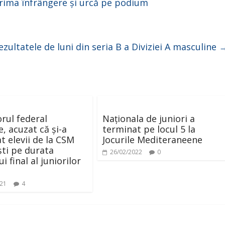
prima înfrângere și urcă pe podium
ezultatele de luni din seria B a Diviziei A masculine
rul federal
Naționala de juniori a
, acuzat că și-a
terminat pe locul 5 la
t elevii de la CSM
Jocurile Mediteraneene
ti pe durata
26/02/2022
0
i final al juniorilor
021
4