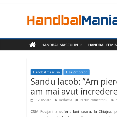
HANDBAL MASCULIN
HANDBAL FEMI
Handbal masculin
Liga Zimbrilor
Sandu Iacob: ”Am pier
am mai avut încredere 
01/10/2018
Redactia
Niciun comentariu
CSM Focșani a suferit luni seara, la Chiajna, p