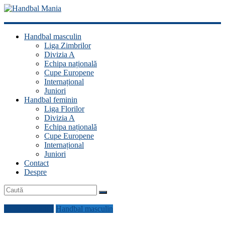
Handbal
Handbal masculin
Mania
Liga Zimbrilor
Divizia A
Fan
Echipa națională
handbal?
Cupe Europene
Ești
Internațional
acasă!
Juniori
Handbal feminin
Liga Florilor
Divizia A
Echipa națională
Cupe Europene
Internațional
Juniori
Contact
Despre
Cupa României
Handbal masculin