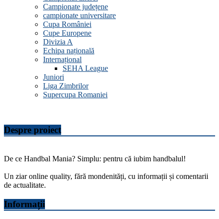
Campionate județene
campionate universitare
Cupa României
Cupe Europene
Divizia A
Echipa națională
Internațional
SEHA League
Juniori
Liga Zimbrilor
Supercupa Romaniei
Despre proiect
De ce Handbal Mania? Simplu: pentru că iubim handbalul!
Un ziar online quality, fără mondenități, cu informații și comentarii
de actualitate.
Informații