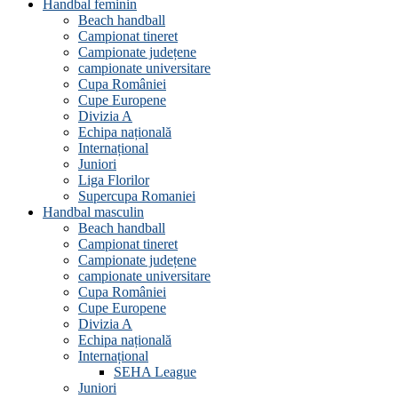
Handbal feminin
Beach handball
Campionat tineret
Campionate județene
campionate universitare
Cupa României
Cupe Europene
Divizia A
Echipa națională
Internațional
Juniori
Liga Florilor
Supercupa Romaniei
Handbal masculin
Beach handball
Campionat tineret
Campionate județene
campionate universitare
Cupa României
Cupe Europene
Divizia A
Echipa națională
Internațional
SEHA League
Juniori