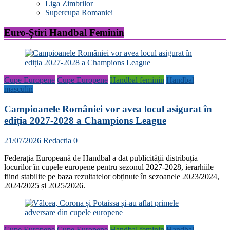
Liga Zimbrilor
Supercupa Romaniei
Euro-Știri Handbal Feminin
Cupe Europene
Cupe Europene
Handbal feminin
Handbal
masculin
Campioanele României vor avea locul asigurat în
ediția 2027-2028 a Champions League
21/07/2026
Redactia
0
Federația Europeană de Handbal a dat publicității distribuția
locurilor în cupele europene pentru sezonul 2027-2028, ierarhiile
fiind stabilite pe baza rezultatelor obținute în sezoanele 2023/2024,
2024/2025 și 2025/2026.
Cupe Europene
Cupe Europene
Handbal feminin
Handbal