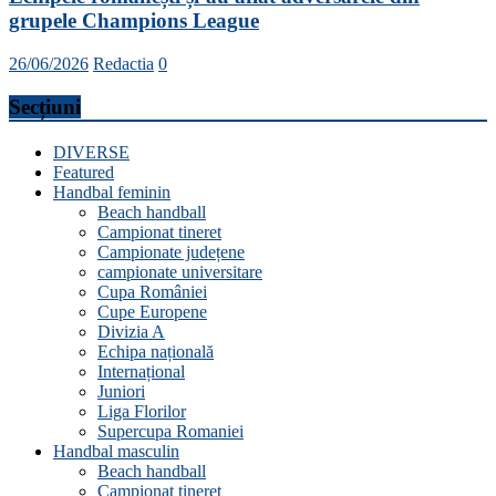
grupele Champions League
26/06/2026
Redactia
0
Secțiuni
DIVERSE
Featured
Handbal feminin
Beach handball
Campionat tineret
Campionate județene
campionate universitare
Cupa României
Cupe Europene
Divizia A
Echipa națională
Internațional
Juniori
Liga Florilor
Supercupa Romaniei
Handbal masculin
Beach handball
Campionat tineret