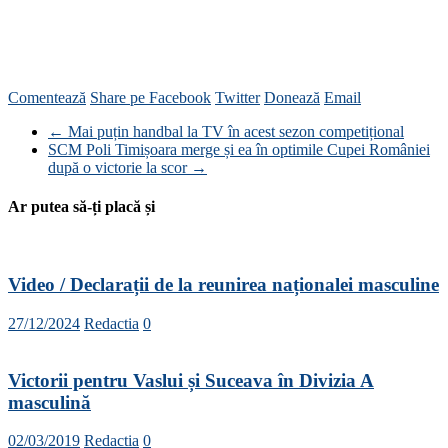
Comentează
Share pe Facebook
Twitter
Donează
Email
←
Mai puțin handbal la TV în acest sezon competițional
SCM Poli Timișoara merge și ea în optimile Cupei României
după o victorie la scor
→
Ar putea să-ți placă și
Video / Declarații de la reunirea naționalei masculine
27/12/2024
Redactia
0
Victorii pentru Vaslui și Suceava în Divizia A
masculină
02/03/2019
Redactia
0