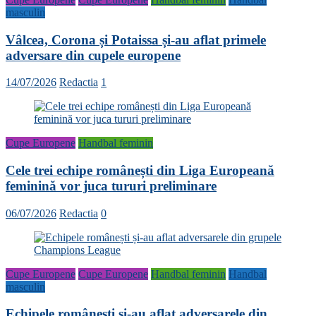
masculin
Vâlcea, Corona și Potaissa și-au aflat primele
adversare din cupele europene
14/07/2026
Redactia
1
Cupe Europene
Handbal feminin
Cele trei echipe românești din Liga Europeană
feminină vor juca tururi preliminare
06/07/2026
Redactia
0
Cupe Europene
Cupe Europene
Handbal feminin
Handbal
masculin
Echipele românești și-au aflat adversarele din