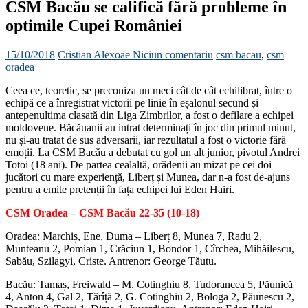
CSM Bacău se califică fără probleme în
optimile Cupei României
15/10/2018
Cristian Alexoae
Niciun comentariu
csm bacau
,
csm
oradea
Ceea ce, teoretic, se preconiza un meci cât de cât echilibrat, între o
echipă ce a înregistrat victorii pe linie în eșalonul secund și
antepenultima clasată din Liga Zimbrilor, a fost o defilare a echipei
moldovene. Băcăuanii au intrat determinați în joc din primul minut,
nu și-au tratat de sus adversarii, iar rezultatul a fost o victorie fără
emoții. La CSM Bacău a debutat cu gol un alt junior, pivotul Andrei
Totoi (18 ani). De partea cealaltă, orădenii au mizat pe cei doi
jucători cu mare experiență, Liberț și Munea, dar n-a fost de-ajuns
pentru a emite pretenții în fața echipei lui Eden Hairi.
CSM Oradea – CSM Bacău 22-35 (10-18)
Oradea: Marchiș, Ene, Duma – Liberț 8, Munea 7, Radu 2,
Munteanu 2, Pomian 1, Crăciun 1, Bondor 1, Cîrchea, Mihăilescu,
Sabău, Szilagyi, Criste. Antrenor: George Tăutu.
Bacău: Tamaș, Freiwald – M. Cotinghiu 8, Tudorancea 5, Păunică
4, Anton 4, Gal 2, Tărîță 2, G. Cotinghiu 2, Bologa 2, Păunescu 2,