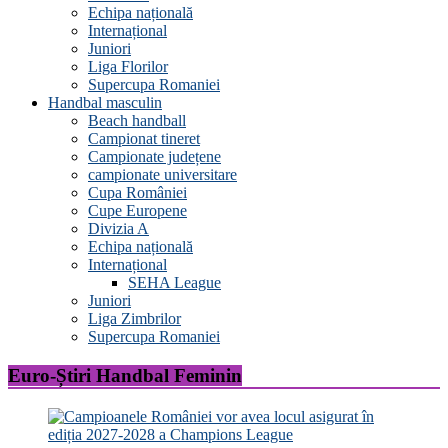
Echipa națională
Internațional
Juniori
Liga Florilor
Supercupa Romaniei
Handbal masculin
Beach handball
Campionat tineret
Campionate județene
campionate universitare
Cupa României
Cupe Europene
Divizia A
Echipa națională
Internațional
SEHA League
Juniori
Liga Zimbrilor
Supercupa Romaniei
Euro-Știri Handbal Feminin