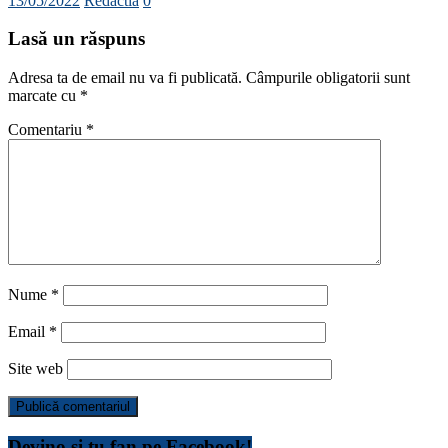
13/05/2022
Redactia
0
Lasă un răspuns
Adresa ta de email nu va fi publicată.
Câmpurile obligatorii sunt
marcate cu
*
Comentariu
*
Nume
*
Email
*
Site web
Devino și tu fan pe Facebook!