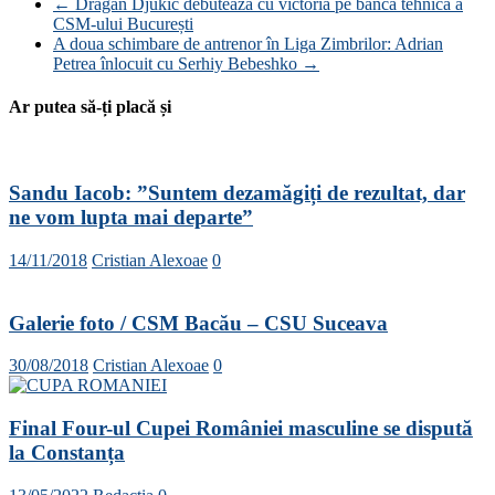
←
Dragan Djukic debutează cu victoria pe banca tehnică a
CSM-ului București
A doua schimbare de antrenor în Liga Zimbrilor: Adrian
Petrea înlocuit cu Serhiy Bebeshko
→
Ar putea să-ți placă și
Sandu Iacob: ”Suntem dezamăgiți de rezultat, dar
ne vom lupta mai departe”
14/11/2018
Cristian Alexoae
0
Galerie foto / CSM Bacău – CSU Suceava
30/08/2018
Cristian Alexoae
0
Final Four-ul Cupei României masculine se dispută
la Constanța