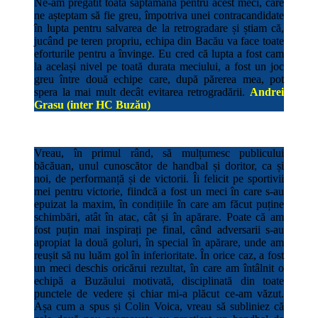
Ne-am pregătit toată săptămâna pentru acest meci, care
ne așteptam să fie greu, împotriva unei contracandidate
în lupta pentru salvarea de la retrogradare și știam că,
jucând pe teren propriu, echipa din Bacău va face toate
eforturile pentru a învinge. Eu cred că lupta a fost cam
la același nivel pe toată durata meciului, a fost un joc
greu între două echipe care, după părerea mea, pot
spera la mai mult decât evitarea retrogradării.
Andrei
Grasu (inter HC Buzău)
Vreau, în primul rând, să mulțumesc publicului
băcăuan, unul cunoscător de handbal și doritor, ca și
noi, de performanță și de victorii. Îi felicit pe sportivii
mei pentru victorie, fiindcă a fost un meci în care s-au
epuizat la maxim, în condițiile în care am făcut puține
schimbări, atât în atac, cât și în apărare. Poate că am
fost puțin mai inspirați pe final, când adversarii s-au
apropiat la două goluri, în special în apărare, unde am
reușit să nu luăm gol în inferioritate. În orice caz, a fost
un meci deschis oricărui rezultat, în care am întâlnit o
echipă a Buzăului motivată, disciplinată din toate
punctele de vedere și chiar mi-a plăcut ce-am văzut.
Așa cum a spus și Colin Voica, vreau să subliniez că