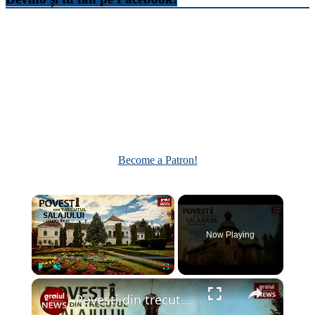
Become a Patron!
×
Now Playing
×
Play
Unmute
Fullscreen
Povesti din trecutul Salajului Episodul 1