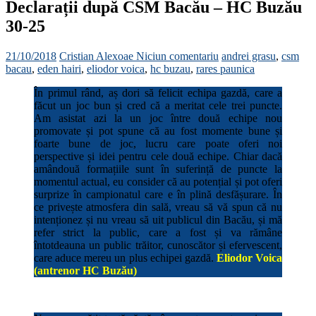
Declarații după CSM Bacău – HC Buzău
30-25
21/10/2018
Cristian Alexoae
Niciun comentariu
andrei grasu
,
csm
bacau
,
eden hairi
,
eliodor voica
,
hc buzau
,
rares paunica
În primul rând, aș dori să felicit echipa gazdă, care a
făcut un joc bun și cred că a meritat cele trei puncte.
Am asistat azi la un joc între două echipe nou
promovate și pot spune că au fost momente bune și
foarte bune de joc, lucru care poate oferi noi
perspective și idei pentru cele două echipe. Chiar dacă
amândouă formațiile sunt în suferință de puncte la
momentul actual, eu consider că au potențial și pot oferi
surprize în campionatul care e în plină desfășurare. În
ce privește atmosfera din sală, vreau să vă spun că nu
intenționez și nu vreau să uit publicul din Bacău, și mă
refer strict la public, care a fost și va rămâne
întotdeauna un public trăitor, cunoscător și efervescent,
care aduce mereu un plus echipei gazdă.
Eliodor Voica
(antrenor HC Buzău)