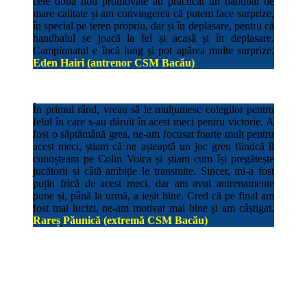
cele două nou promovate au practicat un handbal de
mare calitate și am convingerea că putem face surprize,
în special pe teren propriu, dar și în deplasare, pentru că
handbalul se joacă la fel și acasă și în deplasare.
Campionatul e încă lung și pot apărea multe surprize.
Eden Hairi (antrenor CSM Bacău)
În primul rând, vreau să le mulțumesc colegilor pentru
felul în care s-au dăruit în acest meci pentru victorie. A
fost o săptămână grea, ne-am focusat foarte mult pentru
acest meci, știam că ne așteaptă un joc greu fiindcă îl
cunoșteam pe Colin Voica și știam cum își pregătește
jucătorii și câtă ambiție le transmite. Sincer, mi-a fost
puțin frică de acest meci, dar am avut antrenamente
pune și, până la urmă, a ieșit bine. Cred că pe final am
fost mai lucizi, ne-am motivat mai bine și am câștigat.
Rareș Păunică (extremă CSM Bacău)