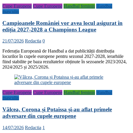
Cupe Europene
Cupe Europene
Handbal feminin
Handbal
masculin
Campioanele României vor avea locul asigurat în
ediția 2027-2028 a Champions League
21/07/2026
Redactia
0
Federația Europeană de Handbal a dat publicității distribuția
locurilor în cupele europene pentru sezonul 2027-2028, ierarhiile
fiind stabilite pe baza rezultatelor obținute în sezoanele 2023/2024,
2024/2025 și 2025/2026.
Cupe Europene
Cupe Europene
Handbal feminin
Handbal
masculin
Vâlcea, Corona și Potaissa și-au aflat primele
adversare din cupele europene
14/07/2026
Redactia
1