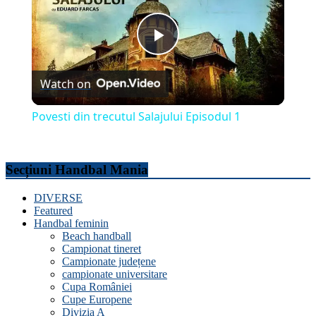
Play
Watch on
Video
Povesti din trecutul Salajului Episodul 1
Secțiuni Handbal Mania
DIVERSE
Featured
Handbal feminin
Beach handball
Campionat tineret
Campionate județene
campionate universitare
Cupa României
Cupe Europene
Divizia A