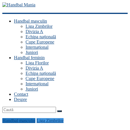
Handbal
Handbal masculin
Mania
Liga Zimbrilor
Divizia A
Fan
Echipa națională
handbal?
Cupe Europene
Ești
Internațional
acasă!
Juniori
Handbal feminin
Liga Florilor
Divizia A
Echipa națională
Cupe Europene
Internațional
Juniori
Contact
Despre
Handbal masculin
Liga Zimbrilor