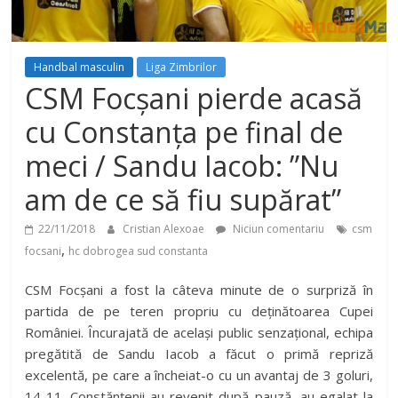
Handbal masculin
Liga Zimbrilor
CSM Focșani pierde acasă
cu Constanța pe final de
meci / Sandu Iacob: ”Nu
am de ce să fiu supărat”
22/11/2018
Cristian Alexoae
Niciun comentariu
csm
,
focsani
hc dobrogea sud constanta
CSM Focșani a fost la câteva minute de o surpriză în
partida de pe teren propriu cu deținătoarea Cupei
României. Încurajată de același public senzațional, echipa
pregătită de Sandu Iacob a făcut o primă repriză
excelentă, pe care a încheiat-o cu un avantaj de 3 goluri,
14-11. Constănțenii au revenit după pauză, au egalat la