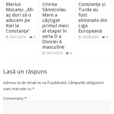
Marius
Unirea
Constanța și
Mocanu: „Mi-
Sânnicolau
Turda au
aș dori să o
Mare a
fost
aducem pe
câștigat
eliminate din
Kiel la
primul meci
Liga
Constanța”
al etapei în
Europeană
seria D a
26/11/2018
0
29/09/2020
0
Diviziei A
masculine
28/10/2019
0
Lasă un răspuns
Adresa ta de email nu va fi publicată.
Câmpurile obligatorii
sunt marcate cu
*
Comentariu
*