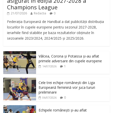
asigurat în ediția 2027-2028 a
Champions League
21/07/2026
Redactia
0
Federația Europeană de Handbal a dat publicității distribuția
locurilor în cupele europene pentru sezonul 2027-2028,
ierarhiile fiind stabilite pe baza rezultatelor obținute în
sezoanele 2023/2024, 2024/2025 și 2025/2026.
Vâlcea, Corona și Potaissa și-au aflat
primele adversare din cupele europene
1
14/07/2026
Cele trei echipe românești din Liga
Europeană feminină vor juca tururi
preliminare
0
06/07/2026
Echipele românești și-au aflat