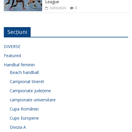
League
0
26/06/2026
Secțiuni
DIVERSE
Featured
Handbal feminin
Beach handball
Campionat tineret
Campionate județene
campionate universitare
Cupa României
Cupe Europene
Divizia A