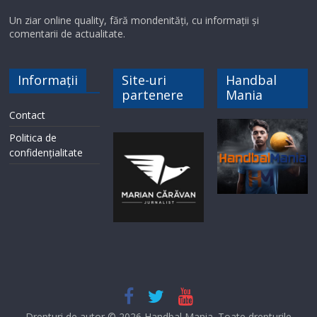
Un ziar online quality, fără mondenități, cu informații și
comentarii de actualitate.
Informații
Site-uri
Handbal
partenere
Mania
Contact
Politica de
confidențialitate
Drepturi de autor © 2026
Handbal Mania
. Toate drepturile