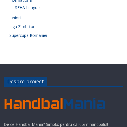
Internațional
SEHA League
Juniori
Liga Zimbrilor
Supercupa Romaniei
Despre proiect
De ce Handbal Mania? Simplu: pentru că iubim handbalul!