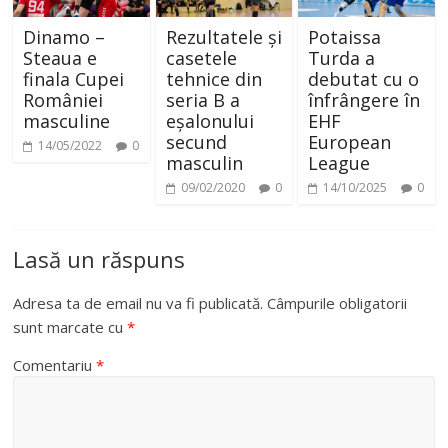
Dinamo –
Rezultatele și
Potaissa
Steaua e
casetele
Turda a
finala Cupei
tehnice din
debutat cu o
României
seria B a
înfrângere în
masculine
eșalonului
EHF
secund
European
14/05/2022
0
masculin
League
09/02/2020
0
14/10/2025
0
Lasă un răspuns
Adresa ta de email nu va fi publicată.
Câmpurile obligatorii
sunt marcate cu
*
Comentariu
*