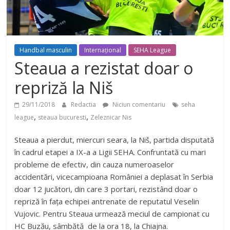
Handbal masculin
Internațional
SEHA League
Steaua a rezistat doar o
repriză la Niš
29/11/2018
Redactia
Niciun comentariu
seha
,
,
league
steaua bucuresti
Zeleznicar Nis
Steaua a pierdut, miercuri seara, la Niš, partida disputată
în cadrul etapei a IX-a a Ligii SEHA. Confruntată cu mari
probleme de efectiv, din cauza numeroaselor
accidentări, vicecampioana României a deplasat în Serbia
doar 12 jucători, din care 3 portari, rezistând doar o
repriză în fața echipei antrenate de reputatul Veselin
Vujovic. Pentru Steaua urmează meciul de campionat cu
HC Buzău, sâmbătă de la ora 18, la Chiajna.