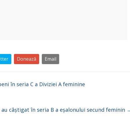
tter
Donează
Email
ni în seria C a Diviziei A feminine
 au câștigat în seria B a eșalonului secund feminin