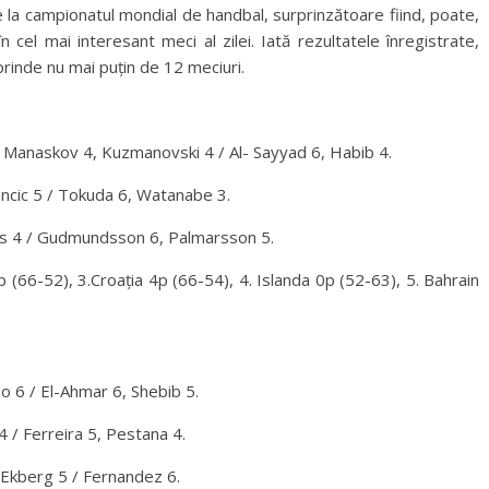
 la campionatul mondial de handbal, surprinzătoare fiind, poate,
n cel mai interesant meci al zilei. Iată rezultatele înregistrate,
uprinde nu mai puțin de 12 meciuri.
 Manaskov 4, Kuzmanovski 4 / Al- Sayyad 6, Habib 4.
ancic 5 / Tokuda 6, Watanabe 3.
ios 4 / Gudmundsson 6, Palmarsson 5.
(66-52), 3.Croația 4p (66-54), 4. Islanda 0p (52-63), 5. Bahrain
o 6 / El-Ahmar 6, Shebib 5.
 / Ferreira 5, Pestana 4.
 Ekberg 5 / Fernandez 6.