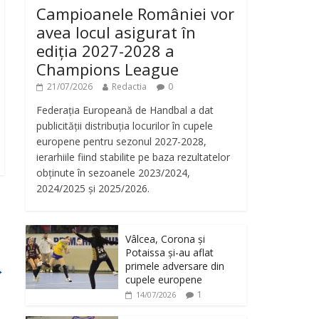
Campioanele României vor
avea locul asigurat în
ediția 2027-2028 a
Champions League
21/07/2026
Redactia
0
Federația Europeană de Handbal a dat
publicității distribuția locurilor în cupele
europene pentru sezonul 2027-2028,
ierarhiile fiind stabilite pe baza rezultatelor
obținute în sezoanele 2023/2024,
2024/2025 și 2025/2026.
Vâlcea, Corona și
Potaissa și-au aflat
primele adversare din
→
cupele europene
1
14/07/2026