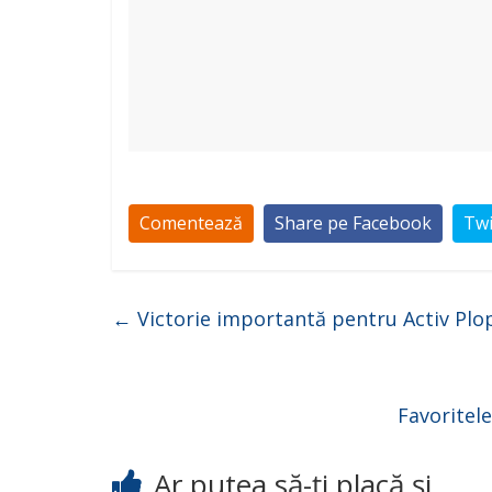
Comentează
Share pe Facebook
Twi
←
Victorie importantă pentru Activ Plope
Favoritele
Ar putea să-ți placă și