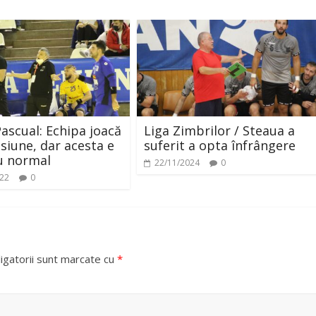
Pascual: Echipa joacă
Liga Zimbrilor / Steaua a
siune, dar acesta e
suferit a opta înfrângere
u normal
22/11/2024
0
022
0
igatorii sunt marcate cu
*