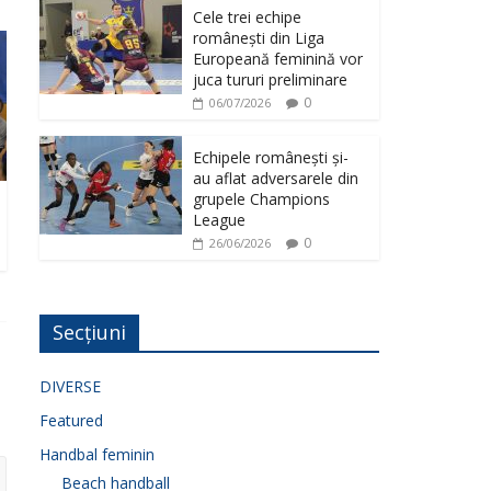
Cele trei echipe
românești din Liga
Europeană feminină vor
juca tururi preliminare
0
06/07/2026
Echipele românești și-
au aflat adversarele din
grupele Champions
League
0
26/06/2026
Secțiuni
DIVERSE
Featured
Handbal feminin
Beach handball