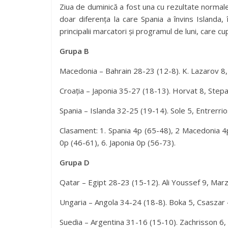
Ziua de duminică a fost una cu rezultate normale
doar diferența la care Spania a învins Islanda, î
principalii marcatori și programul de luni, care c
Grupa B
Macedonia – Bahrain 28-23 (12-8). K. Lazarov 8,
Croația – Japonia 35-27 (18-13). Horvat 8, Step
Spania – Islanda 32-25 (19-14). Sole 5, Entrerr
Clasament: 1. Spania 4p (65-48), 2 Macedonia 4p 
0p (46-61), 6. Japonia 0p (56-73).
Grupa D
Qatar – Egipt 28-23 (15-12). Ali Youssef 9, Marz
Ungaria – Angola 34-24 (18-8). Boka 5, Csaszar 4
Suedia – Argentina 31-16 (15-10). Zachrisson 6,