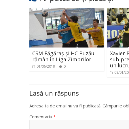
CSM Făgăraș și HC Buzău
Xavier 
rămân în Liga Zimbrilor
sub pre
un lucr
01/06/2019
0
08/01/2
Lasă un răspuns
Adresa ta de email nu va fi publicată.
Câmpurile obl
Comentariu
*