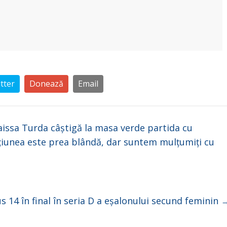
tter
Donează
Email
aissa Turda câștigă la masa verde partida cu
cțiunea este prea blândă, dar suntem mulțumiți cu
us 14 în final în seria D a eșalonului secund feminin