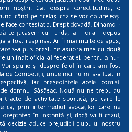
orii noștri. Cât despre corectitudine, o
tunci când pe același caz se vor da aceleași
ine face contestația. Drept dovadă, Dinamo i-
upă ce jucasem cu Turda, iar noi am depus
ția a fost respinsă. Ar fi mai multe de spus,
n care s-a pus presiune asupra mea cu două
e un înalt oficial al federației, pentru a nu-i
i. Voi spune și despre felul în care am fost
ă de Competiții, unde nici nu mi s-a luat în
espectivă, iar președintele acelei comisii
e de domnul Sâsâeac. Nouă nu ne trebuiau
tracte de activitate sportivă, pe care le
 că, prin intermediul avocaților care ne
dreptatea în instanță și, dacă va fi cazul,
stă decizie aduce prejudicii clubului nostru
ere.