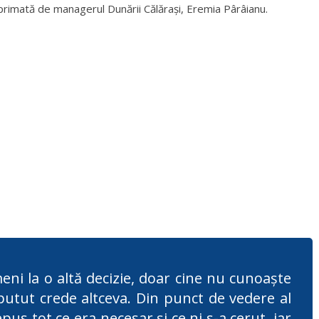
exprimată de managerul Dunării Călărași, Eremia Pârâianu.
eni la o altă decizie, doar cine nu cunoaște
putut crede altceva. Din punct de vedere al
pus tot ce era necesar și ce ni s-a cerut, iar