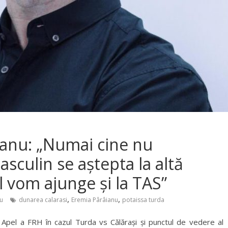
ianu: „Numai cine nu
culin se aștepta la altă
ul vom ajunge și la TAS”
,
,
u
dunarea calarasi
Eremia Pârâianu
potaissa turda
Apel a FRH în cazul Turda vs Călărași și punctul de vedere al