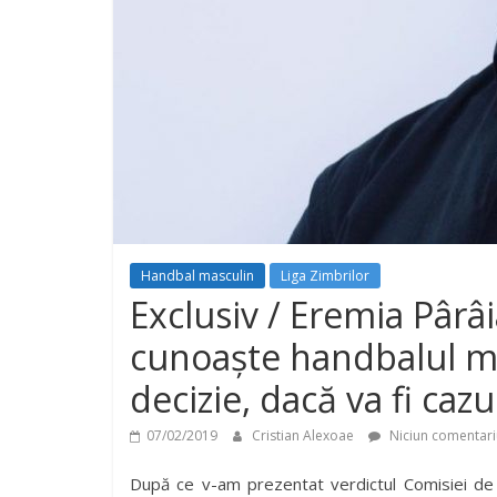
Handbal masculin
Liga Zimbrilor
Exclusiv / Eremia Pârâ
cunoaște handbalul mas
decizie, dacă va fi caz
07/02/2019
Cristian Alexoae
Niciun comentari
După ce v-am prezentat verdictul Comisiei de 