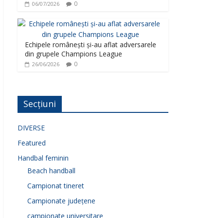
0
06/07/2026
Echipele românești și-au aflat adversarele
din grupele Champions League
0
26/06/2026
Secțiuni
DIVERSE
Featured
Handbal feminin
Beach handball
Campionat tineret
Campionate județene
campionate universitare