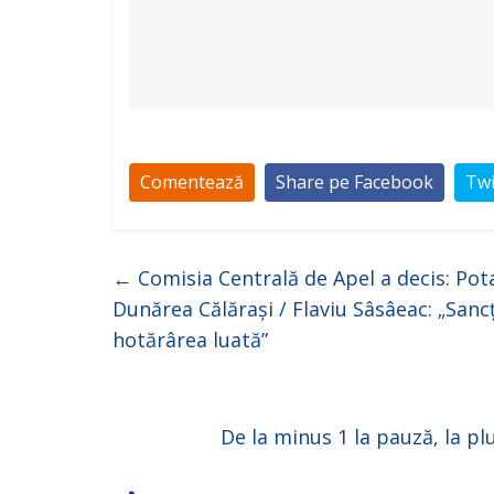
Comentează
Share pe Facebook
Twi
←
Comisia Centrală de Apel a decis: Pot
Dunărea Călărași / Flaviu Sâsâeac: „San
hotărârea luată”
De la minus 1 la pauză, la pl