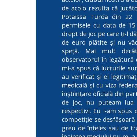
de acolo rezulta că jucăt
Potaissa Turda din 22 
permisele cu data de 15
drept de joc pe care ți-l d
de euro plătite și nu vă
speță. Mai mult decât
observatorul în legătură c
mi-a spus că lucrurile sunt
au verificat și ei legitima
medicală și cu viza feder
înștiințare oficială din par
de joc, nu puteam lua e
respectivi. Eu i-am spus 
competiție se desfășoară î
greu de înțeles sau de tră
înaintea meciului nu mi-a 