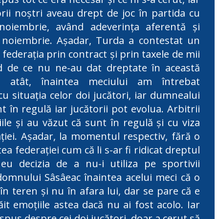
orii noștri aveau drept de joc în partida cu
noiembrie, având adeverința aferentă și
 noiembrie. Așadar, Turda a contestat un
ă federația prin contract și prin taxele de mii
d de ce nu ne-au dat dreptate în această
 atât, înaintea meciului am întrebat
u situația celor doi jucători, iar dumnealui
 în regulă iar jucătorii pot evolua. Arbitrii
țiile și au văzut că sunt în regulă și cu viza
ației. Așadar, la momentul respectiv, fără o
tea federației cum că li s-ar fi ridicat dreptul
u decizia de a nu-i utiliza pe sportivii
domnului Sâsâeac înaintea acelui meci că o
n teren și nu în afara lui, dar se pare că e
it emoțiile astea dacă nu ai fost acolo. Iar
spus despre cei doi jucători doar a cerut să