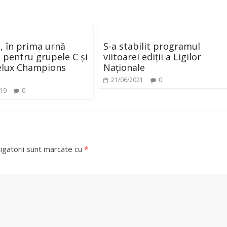
 în prima urnă
S-a stabilit programul
ă pentru grupele C și
viitoarei ediții a Ligilor
elux Champions
Naționale
21/06/2021
0
019
0
igatorii sunt marcate cu
*