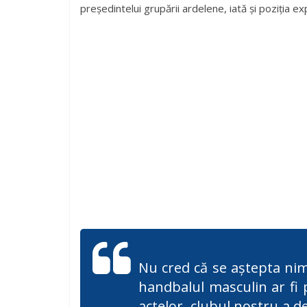
președintelui grupării ardelene, iată și poziția 
Nu cred că se aștepta nim
handbalul masculin ar fi 
actelor, clubul nostru a de