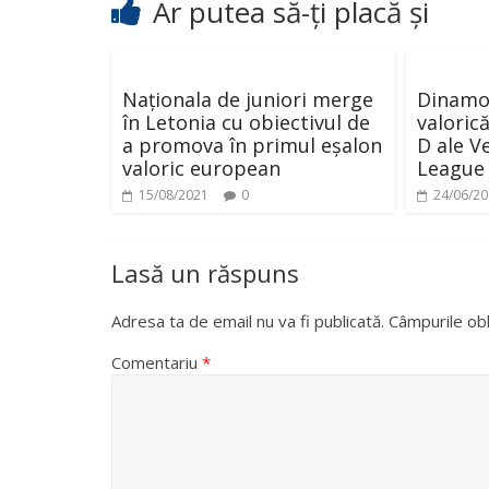
Ar putea să-ți placă și
Naționala de juniori merge
Dinamo,
în Letonia cu obiectivul de
valoric
a promova în primul eșalon
D ale V
valoric european
League
15/08/2021
0
24/06/2
Lasă un răspuns
Adresa ta de email nu va fi publicată.
Câmpurile obl
Comentariu
*