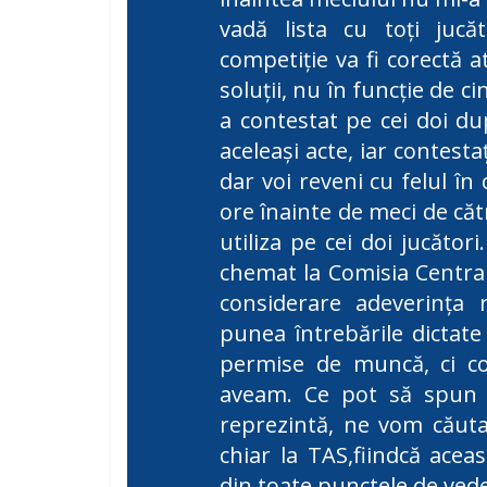
vadă lista cu toți jucăt
competiție va fi corectă a
soluții, nu în funcție de c
a contestat pe cei doi d
aceleași acte, iar contesta
dar voi reveni cu felul î
ore înainte de meci de cătr
utiliza pe cei doi jucător
chemat la Comisia Central
considerare adeverința r
punea întrebările dictat
permise de muncă, ci con
aveam. Ce pot să spun e
reprezintă, ne vom căuta 
chiar la TAS,fiindcă acea
din toate punctele de ved